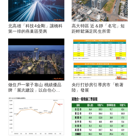
北高雄「科技4金剛」讓橋科
高大特區 近＆靜「名宅」短
第一排的燕巢區受惠
距輕鬆滿足民生所需
做住戶一輩子靠山 桃績優品
央行打炒房引導房市「軟著
牌「展志建設」以自住心蓋
陸」發展
房