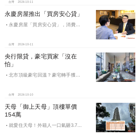
台灣
2024-10-11
永慶房屋推出「買房安心貸」
永慶房屋「買房安心貸」，消費者
申請房貸免排隊還有利率優惠！永慶
房屋全方位購屋保障，保障客戶不動
產交易安全
台灣
2024-10-11
央行限貸，豪宅買家「沒在
怕」
北市頂級豪宅回溫？豪宅轉手獲利
4,743萬，央行限貸沒在怕，豪宅客捧
3億多現金交易
台灣
2024-10-10
天母「御上天母」頂樓單價
154萬
就愛住天母！外籍人一口氣砸3.78
億買兩戶，天母新豪宅「御上天
母」，頂樓單價154萬最高