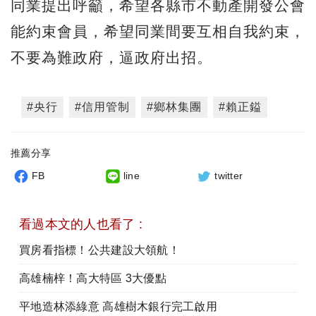
同業提出呼籲，希望各縣市不動產開發公會
能約束會員，希望同業間要互相自我約束，
不要為難政府，逼政府出招。
#央行
#信用管制
#鄉林集團
#賴正鎰
推薦分享
FB
line
twitter
看過本文的人也看了 :
買房看指標！公共建設大領航！
高雄楠梓！高大特區 3大優點
平地造林添綠意 高雄樹木銀行完工啟用