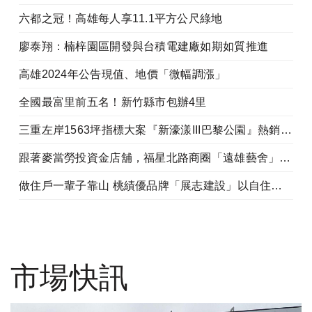
六都之冠！高雄每人享11.1平方公尺綠地
廖泰翔：楠梓園區開發與台積電建廠如期如質推進
高雄2024年公告現值、地價「微幅調漲」
全國最富里前五名！新竹縣市包辦4里
三重左岸1563坪指標大案『新濠漾III巴黎公園』熱銷開工
跟著麥當勞投資金店舖，福星北路商圈「遠雄藝舍」金店炙手可熱
做住戶一輩子靠山 桃績優品牌「展志建設」以自住心蓋房
市場快訊