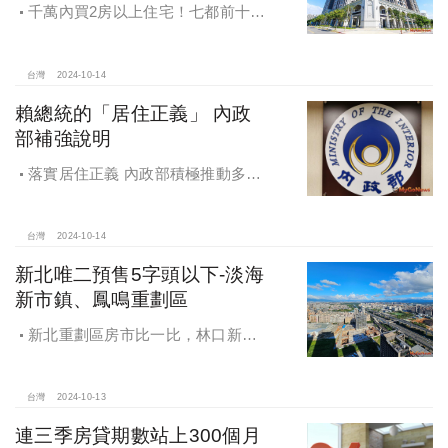
千萬內買2房以上住宅！七都前十大
熱銷路段大公開，新北這區包辦前5
名，桃園也有2路段上榜
台灣
2024-10-14
賴總統的「居住正義」 內政
部補強說明
落實居住正義 內政部積極推動多元
住宅方案 健全房市治理
台灣
2024-10-14
新北唯二預售5字頭以下-淡海
新市鎮、鳳鳴重劃區
新北重劃區房市比一比，林口新市
鎮交易破2千件最熱絡！淡海新市鎮預
售還有3字頭！成交件數直逼2千件
台灣
2024-10-13
連三季房貸期數站上300個月