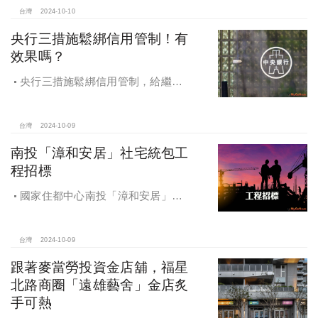
台灣
2024-10-10
央行三措施鬆綁信用管制！有
效果嗎？
央行三措施鬆綁信用管制，給繼
承、交換屋族活路，央行鐵了心打
房，多戶投資客恐難眠
台灣
2024-10-09
南投「漳和安居」社宅統包工
程招標
國家住都中心南投「漳和安居」社
宅統包工程招標
台灣
2024-10-09
跟著麥當勞投資金店舖，福星
北路商圈「遠雄藝舍」金店炙
手可熱