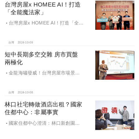
台灣房屋x HOMEE AI！打造
「全能魔法家」
台灣房屋x HOMEE AI！打造「全能
魔法家」，AI地產機器人5.0！台灣房
屋三大AI技術智能服務
台灣
2024-10-09
短中長期多空交雜 房市買盤
兩極化
金龍海嘯發威！台灣房屋市場景氣
燈號，黃紅燈將轉綠，央行投變化
球，青安族保送 投資族三振，唯他有
望全壘打
台灣
2024-10-08
林口社宅轉做酒店出租？國家
住都中心：非屬事實
國家住都中心澄清：林口新創園秉
持初衷助力新創發展列印