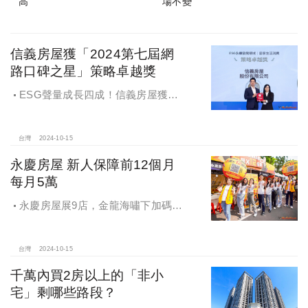
高
場不變
信義房屋獲「2024第七屆網
路口碑之星」策略卓越獎
ESG聲量成長四成！信義房屋獲
「2024第七屆網路口碑之星」策略卓
越獎
台灣
2024-10-15
永慶房屋 新人保障前12個月
每月5萬
永慶房屋展9店，金龍海嘯下加碼員
工保障及福利！員工保障再升級，每
月還多放「有薪充電假」擴大員工幸
福感，看得到更領得到！業務新人保
台灣
2024-10-15
障前12個月每月5萬
千萬內買2房以上的「非小
宅」剩哪些路段？