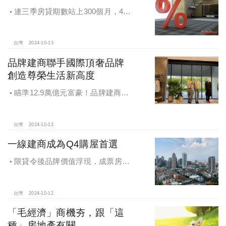
連三季房貸期數站上300個月，4都
貸款期數創新高
台灣
2024-10-13
品牌建商聯手國際頂奢品牌
創造尊榮生活新高度
瞄準12.9萬億元富豪！品牌建商聯
手國際頂奢品牌 創造尊榮生活新高度
台灣
2024-10-13
一線建商成為Q4購屋首選
限貸令後品牌價值浮現，成票房保
證，Q4一線建商成為購屋首選，以頂
級規劃吸引理性購屋者
台灣
2024-10-12
「毛經濟」商機夯，跟「這
種」房地產有關