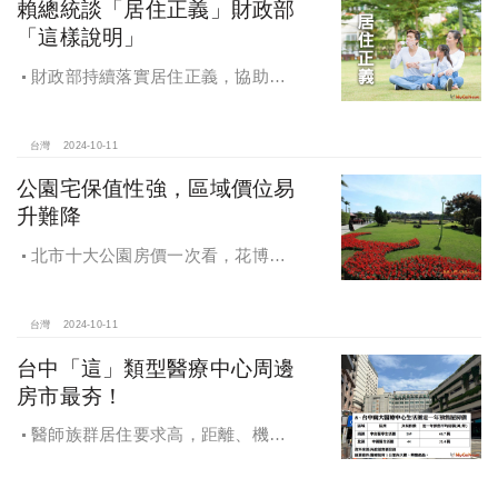
賴總統談「居住正義」財政部
「這樣說明」
財政部持續落實居住正義，協助經
濟發展，減輕家庭負擔，建構優質賦
稅環境
台灣
2024-10-11
公園宅保值性強，區域價位易
升難降
北市十大公園房價一次看，花博年
漲逾一成居冠，公園宅保值性強，區
域價位易升難降
台灣
2024-10-11
台中「這」類型醫療中心周邊
房市最夯！
醫師族群居住要求高，距離、機能
成買房關鍵，台中「這」類型醫療中
心周邊房市最夯！