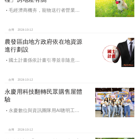
毛經濟商機夯，寵物送行者營業額
大漲9.8倍，都會人寵愛毛孩，台中、
高雄相關產業熱
台灣
2024-10-12
農發區由地方政府依在地資源
進行劃設
國土計畫係依計畫引導並非隨意亂
畫 兼顧農地維護及發展需求
台灣
2024-10-12
永慶用科技翻轉民眾購售屋體
驗
永慶數位與資訊團隊用AI聰明工
作，吸引眾多資通訊好手加入，永慶
用科技翻轉民眾購售屋體驗，領航台
灣房產科技發展
台灣
2024-10-12