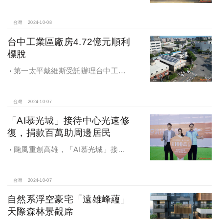
週年得主故事講座》，特別邀請來自
宜蘭的美得冒泡共同創辦人張台賜和
彰化鬆勢三日節策展人劉孟豪分享他
台灣
2024-10-08
們如何以創新思維和社區凝聚力，為
台中工業區廠房4.72億元順利
家鄉帶來改變和發展的故事。
標脫
第一太平戴維斯受託辦理台中工業
區三面臨路廠房公開標售，由在地機
電工程顧問公司以4.72億元得標，溢
價率5％。
台灣
2024-10-07
「AI慕光城」接待中心光速修
復，捐款百萬助周邊居民
颱風重創高雄，「AI慕光城」接待
中心光速神修復中，清景麟集團與三
地開發集團率先捐款100萬助力周邊居
民復原家園
台灣
2024-10-07
自然系浮空豪宅「遠雄峰蘊」
天際森林景觀席