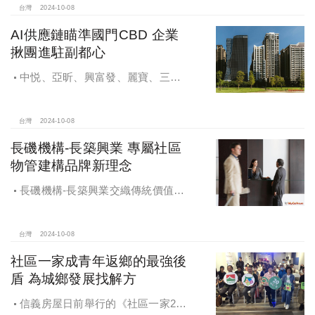
台灣
2024-10-08
AI供應鏈瞄準國門CBD 企業
揪團進駐副都心
中悦、亞昕、興富發、麗寶、三發
地產、新濠等建商均陸續進入副都心
興建商辦，目前整體開發率近六成，
未來還陸續有超過7萬坪辦公樓面積新
台灣
2024-10-08
供給。
長磯機構-長築興業 專屬社區
物管建構品牌新理念
長磯機構-長築興業交織傳統價值與
創新理念，繼一品苑、聽河院與聽心
苑系列，即將為您獻上全新白派美學
家邸「長築白樓1」
台灣
2024-10-08
社區一家成青年返鄉的最強後
盾 為城鄉發展找解方
信義房屋日前舉行的《社區一家20