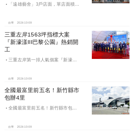
「遠雄藝舍」3戶店面，單店面積在
28~36坪間，開價每坪103~106萬元，
符合逢甲商圈福星路街邊店目前站上
百萬的交易行情
台灣
2024-10-09
三重左岸1563坪指標大案
『新濠漾III巴黎公園』熱銷開
工
三重左岸第一排人氣個案『新濠漾III
巴黎公園』，日前隆重舉辦開工典禮
台灣
2024-10-09
全國最富里前五名！新竹縣市
包辦4里
全國最富里前五名！新竹縣市包辦4
里，有錢人喜歡住哪種房？坪數大、
總價高成購屋首選
台灣
2024-10-09