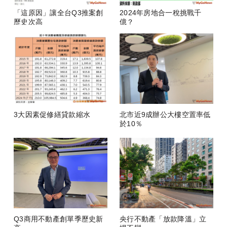
「這原因」讓全台Q3推案創
2024年房地合一稅挑戰千
歷史次高
億？
3大因素促修繕貸款縮水
北市近9成辦公大樓空置率低
於10％
Q3商用不動產創單季歷史新
央行不動產「放款降溫」立