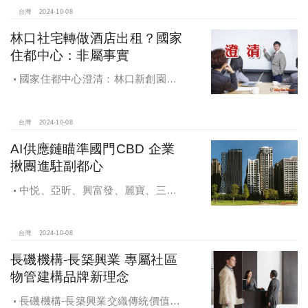
望全壘打
台灣
2024-10-08
林口社宅轉做酒店出租？國家
住都中心：非屬事實
國家住都中心澄清：林口新創園秉
持初衷助力新創發展列印
台灣
2024-10-08
AI供應鏈瞄準國門CBD 企業
揪團進駐副都心
中悦、亞昕、興富發、麗寶、三發
地產、新濠等建商均陸續進入副都心
興建商辦，目前整體開發率近六成，
未來還陸續有超過7萬坪辦公樓面積新
台灣
2024-10-08
供給。
長磯機構-長築興業 專屬社區
物管建構品牌新理念
長磯機構-長築興業交織傳統價值與