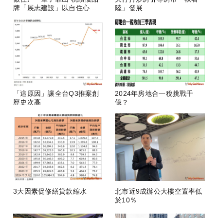
牌「展志建設」以自住心蓋
陸」發展
房
「這原因」讓全台Q3推案創
2024年房地合一稅挑戰千
歷史次高
億？
3大因素促修繕貸款縮水
北市近9成辦公大樓空置率低
於10％