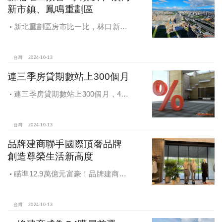
新市鎮、鳳鳴重劃區
新北重劃區房市比一比，林口新市
鎮交易破2千件最熱絡！淡海新市鎮預
售還有3字頭！成交件數直逼2千件
台灣
2024-10-13
連三季房貸期數站上300個月
連三季房貸期數站上300個月，4都
貸款期數創新高
台灣
2024-10-13
品牌建商聯手國際頂奢品牌
創造尊榮生活新高度
瞄準12.9萬億元富豪！品牌建商聯
手國際頂奢品牌 創造尊榮生活新高度
台灣
2024-10-13