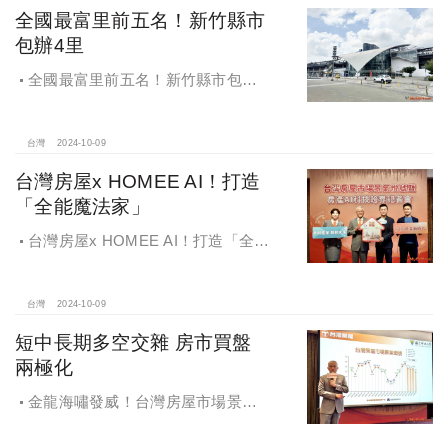
全國最富里前五名！新竹縣市
包辦4里
全國最富里前五名！新竹縣市包辦4
里，有錢人喜歡住哪種房？坪數大、
總價高成購屋首選
台灣
2024-10-09
台灣房屋x HOMEE AI！打造
「全能魔法家」
台灣房屋x HOMEE AI！打造「全能
魔法家」，AI地產機器人5.0！台灣房
屋三大AI技術智能服務
台灣
2024-10-09
短中長期多空交雜 房市買盤
兩極化
金龍海嘯發威！台灣房屋市場景氣
燈號，黃紅燈將轉綠，央行投變化
球，青安族保送 投資族三振，唯他有