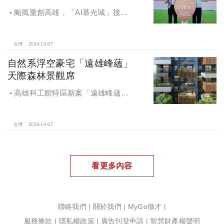
颱風重創高雄，「AI慕光城」接待
中心光速神修復中，清景麟集團與三
地開發集團率先捐款100萬助力周邊居
民復原家園
台灣
2024-10-07
自然系浮空豪宅「遠雄峰蘊」
天際森林景觀席
高雄科工館特區新案「遠雄峰蘊」
在1598坪朗闊大基地打造凌空27層的
天空森林
台灣
2024-10-07
看更多內容
聯絡我們
|
關於我們
|
MyGo徵才
|
服務條款
|
隱私權政策
|
廣告刊登申請
|
智慧財產權聲明