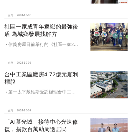
創新理念，繼一品苑、聽河院與聽心
苑系列，即將為您獻上全新白派美學
家邸「長築白樓1」
台灣
2024-10-08
社區一家成青年返鄉的最強後
盾 為城鄉發展找解方
信義房屋日前舉行的《社區一家20
週年得主故事講座》，特別邀請來自
宜蘭的美得冒泡共同創辦人張台賜和
彰化鬆勢三日節策展人劉孟豪分享他
台灣
2024-10-08
們如何以創新思維和社區凝聚力，為
台中工業區廠房4.72億元順利
家鄉帶來改變和發展的故事。
標脫
第一太平戴維斯受託辦理台中工業
區三面臨路廠房公開標售，由在地機
電工程顧問公司以4.72億元得標，溢
價率5％。
台灣
2024-10-07
「AI慕光城」接待中心光速修
復，捐款百萬助周邊居民