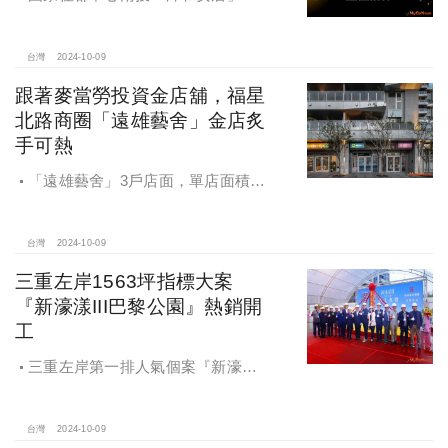
宅統包工程招標
台灣
2024-10-09
跟著麥當勞投資金店舖，福星
北路商圈「遠雄藝舍」金店炙
手可熱
「遠雄藝舍」3戶店面，單店面積在
28~36坪間，開價每坪103~106萬元，
符合逢甲商圈福星路街邊店目前站上
百萬的交易行情
台灣
2024-10-09
三重左岸1563坪指標大案
『新濠漾III巴黎公園』熱銷開
工
三重左岸第一排人氣個案『新濠漾III
巴黎公園』，日前隆重舉辦開工典禮
台灣
2024-10-09