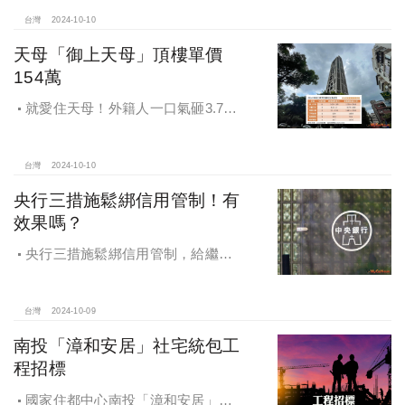
3億多現金交易
台灣
2024-10-10
天母「御上天母」頂樓單價
154萬
就愛住天母！外籍人一口氣砸3.78
億買兩戶，天母新豪宅「御上天
母」，頂樓單價154萬最高
台灣
2024-10-10
央行三措施鬆綁信用管制！有
效果嗎？
央行三措施鬆綁信用管制，給繼
承、交換屋族活路，央行鐵了心打
房，多戶投資客恐難眠
台灣
2024-10-09
南投「漳和安居」社宅統包工
程招標
國家住都中心南投「漳和安居」社