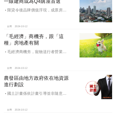
一線建商成為Q4購屋首選
限貸令後品牌價值浮現，成票房保
證，Q4一線建商成為購屋首選，以頂
級規劃吸引理性購屋者
台灣
2024-10-12
「毛經濟」商機夯，跟「這
種」房地產有關
毛經濟商機夯，寵物送行者營業額
大漲9.8倍，都會人寵愛毛孩，台中、
高雄相關產業熱
台灣
2024-10-12
農發區由地方政府依在地資源
進行劃設
國土計畫係依計畫引導並非隨意亂
畫 兼顧農地維護及發展需求
台灣
2024-10-12