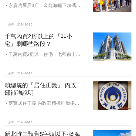
永慶房屋展9店，金龍海嘯下加碼員
工保障及福利！員工保障再升級，每
月還多放「有薪充電假」擴大員工幸
福感，看得到更領得到！業務新人保
台灣
2024-10-15
障前12個月每月5萬
千萬內買2房以上的「非小
宅」剩哪些路段？
千萬內買2房以上住宅！七都前十大
熱銷路段大公開，新北這區包辦前5
名，桃園也有2路段上榜
台灣
2024-10-14
賴總統的「居住正義」 內政
部補強說明
落實居住正義 內政部積極推動多元
住宅方案 健全房市治理
台灣
2024-10-14
新北唯二預售5字頭以下-淡海