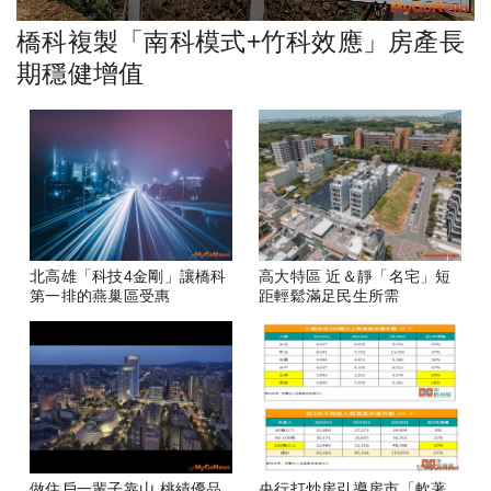
橋科複製「南科模式+竹科效應」房產長
期穩健增值
北高雄「科技4金剛」讓橋科
高大特區 近＆靜「名宅」短
第一排的燕巢區受惠
距輕鬆滿足民生所需
做住戶一輩子靠山 桃績優品
央行打炒房引導房市「軟著