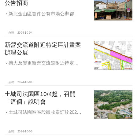
公告招商
新北金山區首件公有市場公辦都更
案 本月公告招商徵求出資人
台灣
2024-10-04
新營交流道附近特定區計畫案
辦理公展
擴大及變更新營交流道附近特定區
計畫案辦理再公展作業
台灣
2024-10-04
土城司法園區10/4起，召開
「這個」說明會
土城司法園區區段徵收案訂於2024
年10月4日、7日及8日召開抵價地抽
籤暨配地作業說明會
台灣
2024-10-03