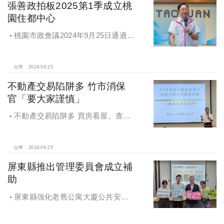
張善政拍板2025第1季成立桃
園住都中心
桃園市政會議2024年9月25日通過
「桃園市住宅及都市更新中心設置自
治條例」將原本社宅服務中心改制為
住都中心
台灣
2024-09-25
不動產交易陷阱多 竹市消保
官「要大家謹慎」
不動產交易陷阱多 買房看屋、查
價、議價、審閱步驟不可少
台灣
2024-09-25
屏東縣推出管理委員會成立補
助
屏東縣強化老舊公寓大廈公共安全
檢查與管理 推出管理委員會成立補助