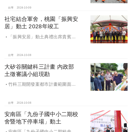
台灣
2024-10-09
社宅結合軍舍，桃園「振興安
居」動土 2028年竣工
「振興安居」動土典禮出席貴賓有
內政部董建宏政務次長、國家住都中
心花敬群董事長、立法委員魯明哲、
財政部國有財產署曾國基署長、桃園
台灣
2024-10-08
市都市發展局江南志局長等各方嘉
大矽谷關鍵科三計畫 內政部
賓，祈求工程順利進行。
土徵審議小組現勘
竹科三期開發案都市計畫範圍面積
453.94公頃，計畫區位主要開發範圍
是竹東頭重、二重、三重與柯子湖部
分地區
台灣
2024-10-08
安南區「九份子國中小二期校
舍暨地下停車場」動土
安南區「九份子國中小二期校舍暨