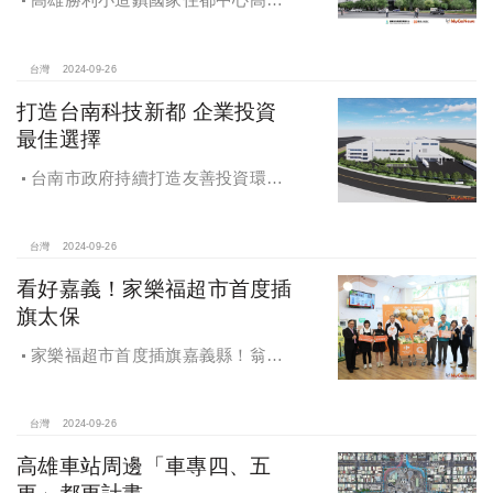
勝利安居C社宅統包工程決標
台灣
2024-09-26
打造台南科技新都 企業投資
最佳選擇
台南市政府持續打造友善投資環
境，統計2019年迄今，共新增1,598件
投資案，吸引2,153億元投資額，增加
超過5萬個就業機會
台灣
2024-09-26
看好嘉義！家樂福超市首度插
旗太保
家樂福超市首度插旗嘉義縣！翁章
梁蒞臨歡慶開幕
台灣
2024-09-26
高雄車站周邊「車專四、五