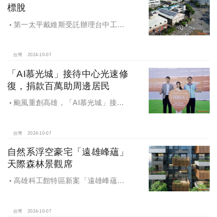
標脫
第一太平戴維斯受託辦理台中工業
區三面臨路廠房公開標售，由在地機
電工程顧問公司以4.72億元得標，溢
價率5％。
台灣
2024-10-07
「AI慕光城」接待中心光速修
復，捐款百萬助周邊居民
颱風重創高雄，「AI慕光城」接待
中心光速神修復中，清景麟集團與三
地開發集團率先捐款100萬助力周邊居
民復原家園
台灣
2024-10-07
自然系浮空豪宅「遠雄峰蘊」
天際森林景觀席
高雄科工館特區新案「遠雄峰蘊」
在1598坪朗闊大基地打造凌空27層的
天空森林
台灣
2024-10-07