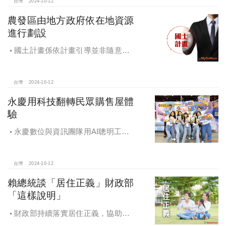
台灣
2024-10-12
農發區由地方政府依在地資源
進行劃設
國土計畫係依計畫引導並非隨意亂
畫 兼顧農地維護及發展需求
台灣
2024-10-12
永慶用科技翻轉民眾購售屋體
驗
永慶數位與資訊團隊用AI聰明工
作，吸引眾多資通訊好手加入，永慶
用科技翻轉民眾購售屋體驗，領航台
灣房產科技發展
台灣
2024-10-12
賴總統談「居住正義」財政部
「這樣說明」
財政部持續落實居住正義，協助經
濟發展，減輕家庭負擔，建構優質賦