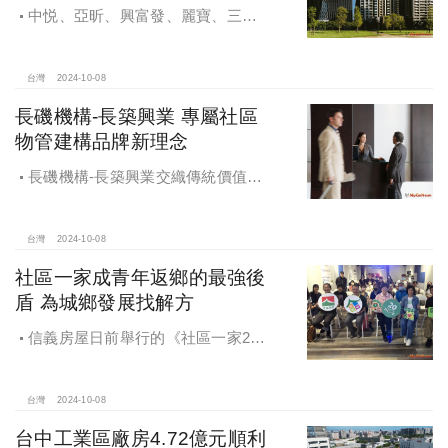
中悦、亞昕、興富發、麗寶、三發
地產、新濠等建商均陸續進入副都心
興建商辦，目前整體開發率近六成，
未來還陸續有超過7萬坪辦公樓面積新
台灣
2024-10-08
供給。
長磯機構-長築興業 專屬社區
物管建構品牌新理念
長磯機構-長築興業交織傳統價值與
創新理念，繼一品苑、聽河院與聽心
苑系列，即將為您獻上全新白派美學
家邸「長築白樓1」
台灣
2024-10-08
社區一家成青年返鄉的最強後
盾 為城鄉發展找解方
信義房屋日前舉行的《社區一家20
週年得主故事講座》，特別邀請來自
宜蘭的美得冒泡共同創辦人張台賜和
彰化鬆勢三日節策展人劉孟豪分享他
台灣
2024-10-08
們如何以創新思維和社區凝聚力，為
台中工業區廠房4.72億元順利
家鄉帶來改變和發展的故事。