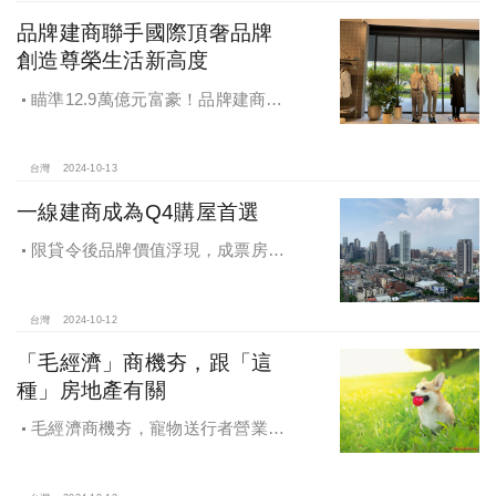
品牌建商聯手國際頂奢品牌
創造尊榮生活新高度
瞄準12.9萬億元富豪！品牌建商聯
手國際頂奢品牌 創造尊榮生活新高度
台灣
2024-10-13
一線建商成為Q4購屋首選
限貸令後品牌價值浮現，成票房保
證，Q4一線建商成為購屋首選，以頂
級規劃吸引理性購屋者
台灣
2024-10-12
「毛經濟」商機夯，跟「這
種」房地產有關
毛經濟商機夯，寵物送行者營業額
大漲9.8倍，都會人寵愛毛孩，台中、
高雄相關產業熱