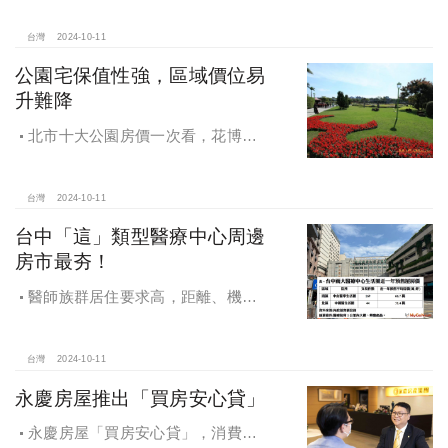
稅環境
台灣
2024-10-11
公園宅保值性強，區域價位易
升難降
北市十大公園房價一次看，花博年
漲逾一成居冠，公園宅保值性強，區
域價位易升難降
台灣
2024-10-11
台中「這」類型醫療中心周邊
房市最夯！
醫師族群居住要求高，距離、機能
成買房關鍵，台中「這」類型醫療中
心周邊房市最夯！
台灣
2024-10-11
永慶房屋推出「買房安心貸」
永慶房屋「買房安心貸」，消費者