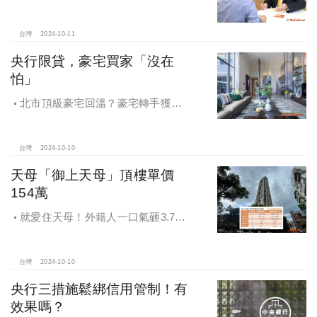
申請房貸免排隊還有利率優惠！永慶
房屋全方位購屋保障，保障客戶不動
產交易安全
台灣
2024-10-11
央行限貸，豪宅買家「沒在
怕」
北市頂級豪宅回溫？豪宅轉手獲利
4,743萬，央行限貸沒在怕，豪宅客捧
3億多現金交易
台灣
2024-10-10
天母「御上天母」頂樓單價
154萬
就愛住天母！外籍人一口氣砸3.78
億買兩戶，天母新豪宅「御上天
母」，頂樓單價154萬最高
台灣
2024-10-10
央行三措施鬆綁信用管制！有
效果嗎？