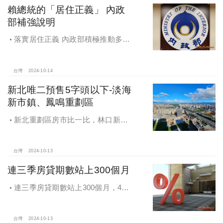
賴總統的「居住正義」 內政
部補強說明
落實居住正義 內政部積極推動多元
住宅方案 健全房市治理
台灣
2024-10-14
新北唯二預售5字頭以下-淡海
新市鎮、鳳鳴重劃區
新北重劃區房市比一比，林口新市
鎮交易破2千件最熱絡！淡海新市鎮預
售還有3字頭！成交件數直逼2千件
台灣
2024-10-13
連三季房貸期數站上300個月
連三季房貸期數站上300個月，4都
貸款期數創新高
台灣
2024-10-13