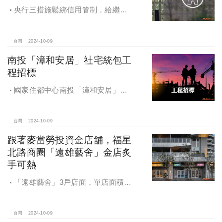
央行三措施鬆綁信用管制，給繼
承、交換屋族活路，央行鐵了心打
房，多戶投資客恐難眠
台灣
2024-10-09
南投「漳和安居」社宅統包工
程招標
國家住都中心南投「漳和安居」社
宅統包工程招標
台灣
2024-10-09
跟著麥當勞投資金店舖，福星
北路商圈「遠雄藝舍」金店炙
手可熱
「遠雄藝舍」3戶店面，單店面積在
28~36坪間，開價每坪103~106萬元，
符合逢甲商圈福星路街邊店目前站上
百萬的交易行情
台灣
2024-10-09