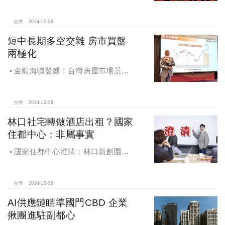
魔法家」，AI地產機器人5.0！台灣房
屋三大AI技術智能服務
台灣
2024-10-09
短中長期多空交雜 房市買盤
兩極化
金龍海嘯發威！台灣房屋市場景氣
燈號，黃紅燈將轉綠，央行投變化
球，青安族保送 投資族三振，唯他有
望全壘打
台灣
2024-10-08
林口社宅轉做酒店出租？國家
住都中心：非屬事實
國家住都中心澄清：林口新創園秉
持初衷助力新創發展列印
台灣
2024-10-08
AI供應鏈瞄準國門CBD 企業
揪團進駐副都心