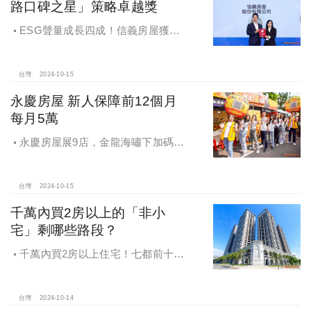
路口碑之星」策略卓越獎
ESG聲量成長四成！信義房屋獲
「2024第七屆網路口碑之星」策略卓
越獎
台灣
2024-10-15
永慶房屋 新人保障前12個月
每月5萬
永慶房屋展9店，金龍海嘯下加碼員
工保障及福利！員工保障再升級，每
月還多放「有薪充電假」擴大員工幸
福感，看得到更領得到！業務新人保
台灣
2024-10-15
障前12個月每月5萬
千萬內買2房以上的「非小
宅」剩哪些路段？
千萬內買2房以上住宅！七都前十大
熱銷路段大公開，新北這區包辦前5
名，桃園也有2路段上榜
台灣
2024-10-14