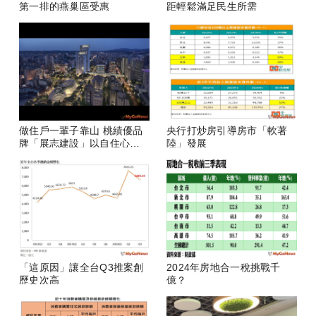
第一排的燕巢區受惠
距輕鬆滿足民生所需
做住戶一輩子靠山 桃績優品
央行打炒房引導房市「軟著
牌「展志建設」以自住心蓋
陸」發展
房
「這原因」讓全台Q3推案創
2024年房地合一稅挑戰千
歷史次高
億？