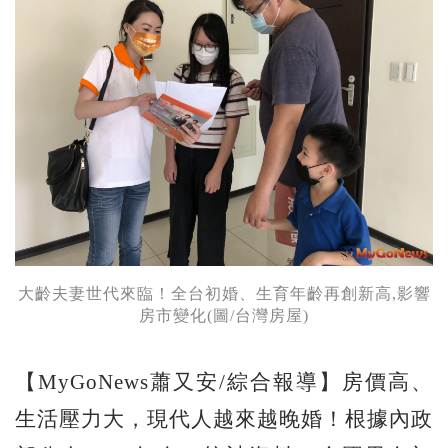
大齡夫妻世代來臨！全台初婚、生育年齡再創新高,影響
房市變化(圖/台灣房屋)
【MyGoNews蕭又安/綜合報導】房價高、
生活壓力大，現代人越來越晚婚！根據內政