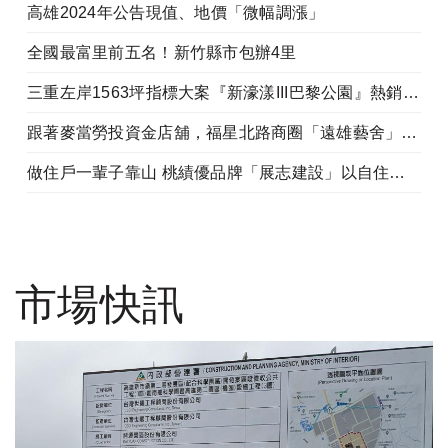
高雄2024年公告現值、地價「微幅調漲」
全國最富里前五名！新竹縣市包辦4里
三重左岸1563坪指標大案『新濠漾III巴黎公園』熱銷開工
跟著麥當勞投資金店舖，福星北路商圈「遠雄藝舍」金店炙手可熱
做住戶一輩子靠山 桃績優品牌「展志建設」以自住心蓋房
市場快訊