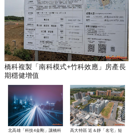
橋科複製「南科模式+竹科效應」房產長
期穩健增值
北高雄「科技4金剛」讓橋科
高大特區 近＆靜「名宅」短