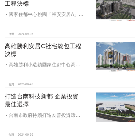
工程決標
國家住都中心桃園「福安安居A」社
宅統包工程決標
台灣
2024-09-26
高雄勝利安居C社宅統包工程
決標
高雄勝利小造鎮國家住都中心高雄
勝利安居C社宅統包工程決標
台灣
2024-09-26
打造台南科技新都 企業投資
最佳選擇
台南市政府持續打造友善投資環
境，統計2019年迄今，共新增1,598件
投資案，吸引2,153億元投資額，增加
超過5萬個就業機會
台灣
2024-09-26