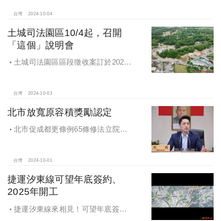
台灣
2024-10-04
土城司法園區10/4起，召開
「這個」說明會
土城司法園區區段徵收案訂於2024
年10月4日、7日及8日召開抵價地抽
籤暨配地作業說明會
台灣
2024-10-03
北市放寬原容積獎勵認定
北市促成都更條例65條修法立院初
審通過，放寬原容積獎勵認定
台灣
2024-10-01
捷運汐東線可望年底簽約、
2025年開工
捷運汐東線來相見！可望年底簽約
2025年開工