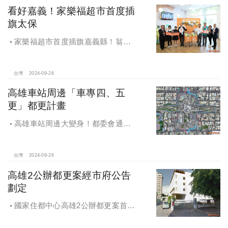
看好嘉義！家樂福超市首度插
旗太保
家樂福超市首度插旗嘉義縣！翁章
梁蒞臨歡慶開幕
台灣
2024-09-26
高雄車站周邊「車專四、五
更」都更計畫
高雄車站周邊大變身！都委會通過
車專四、五更新計畫
台灣
2024-09-26
高雄2公辦都更案經市府公告
劃定
國家住都中心高雄2公辦都更案首度
公開更新地區經市府公告劃定