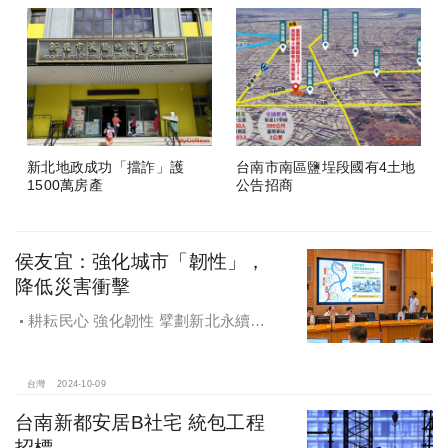
新北地政成功「擋詐」護
台南市南區鹽埕段國有4土地
1500萬房產
公告招商
侯友宜：強化城市「韌性」，
降低災害衝擊
耕耘民心 強化韌性 擘劃新北永續宜
居
台灣
2024-10-09
台南新都安居B社宅 統包工程
招標