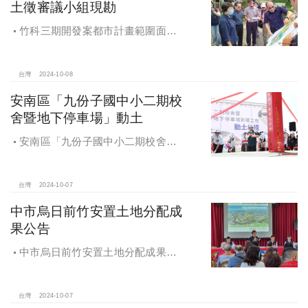
土徵審議小組現勘
竹科三期開發案都市計畫範圍面積
453.94公頃，計畫區位主要開發範圍
是竹東頭重、二重、三重與柯子湖部
分地區
台灣
2024-10-08
安南區「九份子國中小二期校
舍暨地下停車場」動土
安南區「九份子國中小二期校舍暨
地下停車場」動土 黃偉哲：為當地提
供便捷就學及優質生活環境
台灣
2024-10-07
中市烏日前竹安置土地分配成
果公告
中市烏日前竹安置土地分配成果公
告 創新行政流程共創雙贏
台灣
2024-10-07