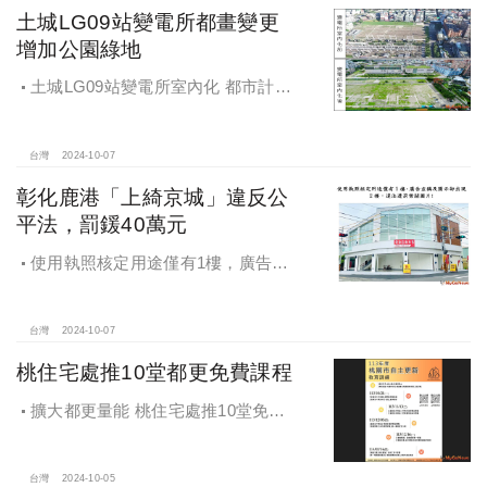
土城LG09站變電所都畫變更
增加公園綠地
土城LG09站變電所室內化 都市計畫
變更增加公園綠地
台灣
2024-10-07
彰化鹿港「上綺京城」違反公
平法，罰鍰40萬元
使用執照核定用途僅有1樓，廣告宣
稱及圖示卻出現2樓及夾層設計，違法
遭罰!
台灣
2024-10-07
桃住宅處推10堂都更免費課程
擴大都更量能 桃住宅處推10堂免費
課程 一次掌握桃園都更重點
台灣
2024-10-05