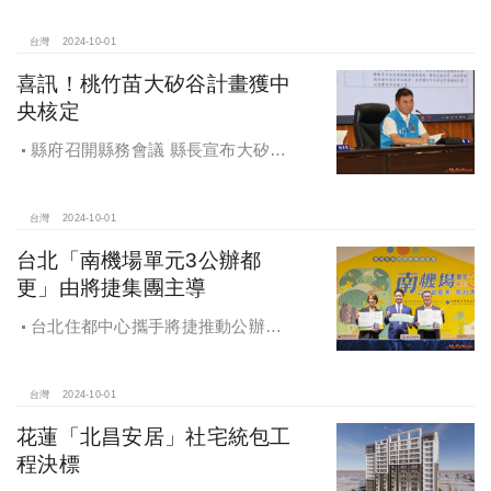
台灣
2024-10-01
喜訊！桃竹苗大矽谷計畫獲中
央核定
縣府召開縣務會議 縣長宣布大矽谷
好消息
台灣
2024-10-01
台北「南機場單元3公辦都
更」由將捷集團主導
台北住都中心攜手將捷推動公辦都
更，打造南機場新風貌
台灣
2024-10-01
花蓮「北昌安居」社宅統包工
程決標