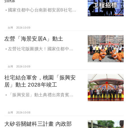
國家住都中心台南新都安居B社宅
統包工程招標
台灣
2024-10-09
左營「海景安居A」動土
左營社宅版圖擴大！國家住都中心
「海景安居A」動土
台灣
2024-10-09
社宅結合軍舍，桃園「振興安
居」動土 2028年竣工
「振興安居」動土典禮出席貴賓有
內政部董建宏政務次長、國家住都中
心花敬群董事長、立法委員魯明哲、
財政部國有財產署曾國基署長、桃園
台灣
2024-10-08
市都市發展局江南志局長等各方嘉
大矽谷關鍵科三計畫 內政部
賓，祈求工程順利進行。