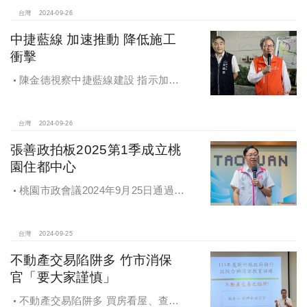
台灣
2024-09-26
中捷藍線 加速推動 降低施工
衝擊
陳金德視察中捷藍線建設 指示加速
推動 降低施工衝擊
台灣
2024-09-26
張善政拍板2025第1季成立桃
園住都中心
桃園市政會議2024年9月25日通過
「桃園市住宅及都市更新中心設置自
治條例」將原本社宅服務中心改制為
住都中心
台灣
2024-09-25
不動產交易陷阱多 竹市消保
官「要大家謹慎」
不動產交易陷阱多 買房看屋、查