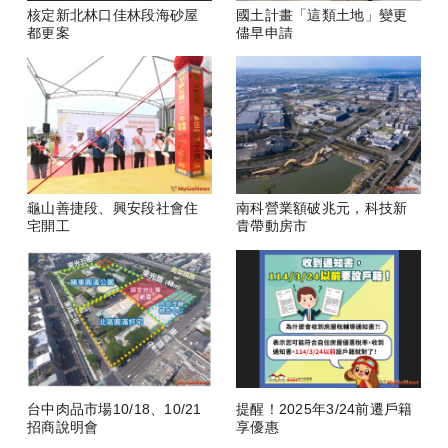
核定新北林口佳林段海砂屋
國土計畫「這類土地」變更
都更案
儘早申請
龜山善捷段、興安段社會住
南科營業額破兆元，科技新
宅開工
貴帶動房市
台中肉品市場10/18、10/21
提醒！2025年3/24前遷戶籍
招商說明會
享優惠