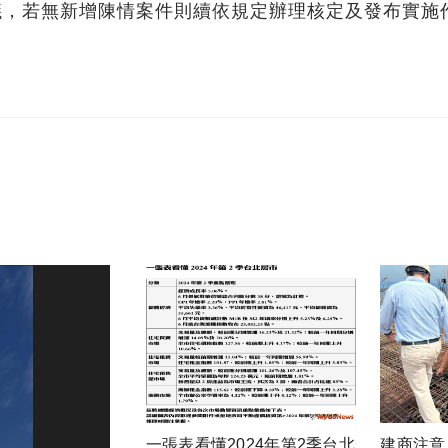
議，若無新增陳情案件則續依規定辦理核定及發布實施
一張表看懂2024年第2季台北
建商注意