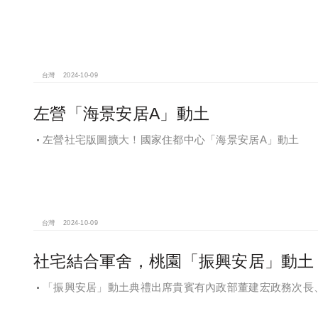
台灣
2024-10-09
左營「海景安居A」動土
左營社宅版圖擴大！國家住都中心「海景安居A」動土
台灣
2024-10-09
社宅結合軍舍，桃園「振興安居」動土 2
「振興安居」動土典禮出席貴賓有內政部董建宏政務次長
政部國有財產署曾國基署長、桃園市都市發展局江南志局長