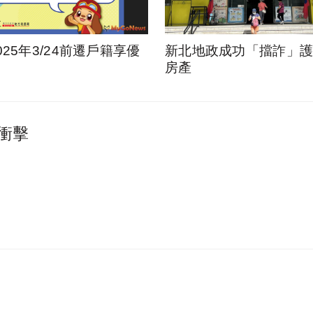
025年3/24前遷戶籍享優
新北地政成功「擋詐」護1
房產
衝擊