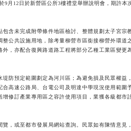
並於9月12日於新營區公所3樓禮堂舉辦說明會，期許本
點包含未完成附帶條件地區檢討、整體規劃太子宮宗
調整公共設施用地，除考量柳營市區銜接柳營外環道
路外，亦配合復興路道路工程將部分乙種工業區變更
水堤防預定範圍劃定為河川區；為避免損及民眾權益
配合高速公路局、台電公司及明達中學現況使用範圍
括增修訂產業專用區之容許使用項目，業獲各級都市
閱覽，或至都市發展局網站查詢。民眾如有陳情意見