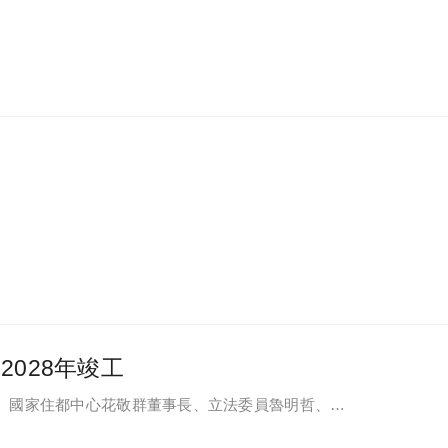
028年竣工
、國家住都中心花敬群董事長、立法委員魯明哲、財
等各方嘉賓，祈求工程順利進行。