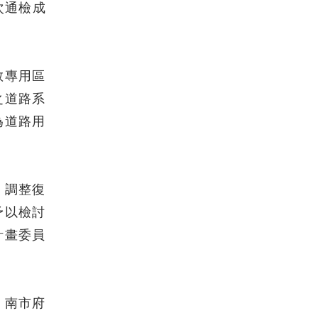
次通檢成
教專用區
之道路系
為道路用
，調整復
予以檢討
計畫委員
，南市府