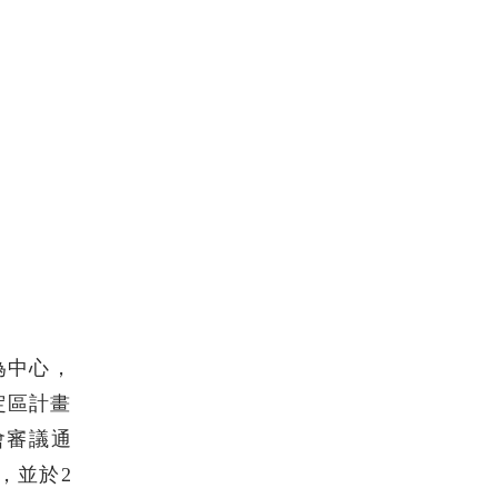
為中心，
定區計畫
次會審議通
，並於2