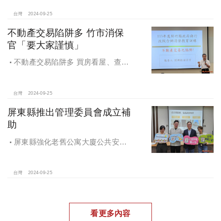
治條例」將原本社宅服務中心改制為
住都中心
台灣
2024-09-25
不動產交易陷阱多 竹市消保
官「要大家謹慎」
不動產交易陷阱多 買房看屋、查
價、議價、審閱步驟不可少
台灣
2024-09-25
屏東縣推出管理委員會成立補
助
屏東縣強化老舊公寓大廈公共安全
檢查與管理 推出管理委員會成立補助
台灣
2024-09-25
看更多內容