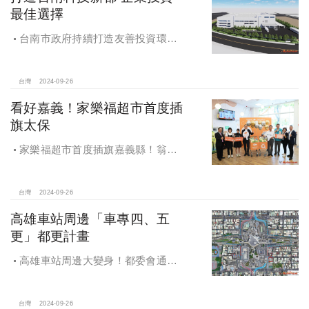
最佳選擇
台南市政府持續打造友善投資環
境，統計2019年迄今，共新增1,598件
投資案，吸引2,153億元投資額，增加
超過5萬個就業機會
台灣
2024-09-26
看好嘉義！家樂福超市首度插
旗太保
家樂福超市首度插旗嘉義縣！翁章
梁蒞臨歡慶開幕
台灣
2024-09-26
高雄車站周邊「車專四、五
更」都更計畫
高雄車站周邊大變身！都委會通過
車專四、五更新計畫
台灣
2024-09-26