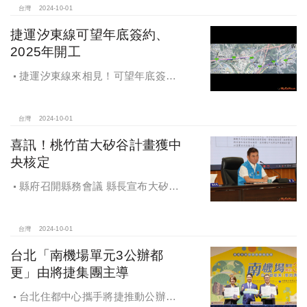
台灣
2024-10-01
捷運汐東線可望年底簽約、
2025年開工
捷運汐東線來相見！可望年底簽約
2025年開工
台灣
2024-10-01
喜訊！桃竹苗大矽谷計畫獲中
央核定
縣府召開縣務會議 縣長宣布大矽谷
好消息
台灣
2024-10-01
台北「南機場單元3公辦都
更」由將捷集團主導
台北住都中心攜手將捷推動公辦都