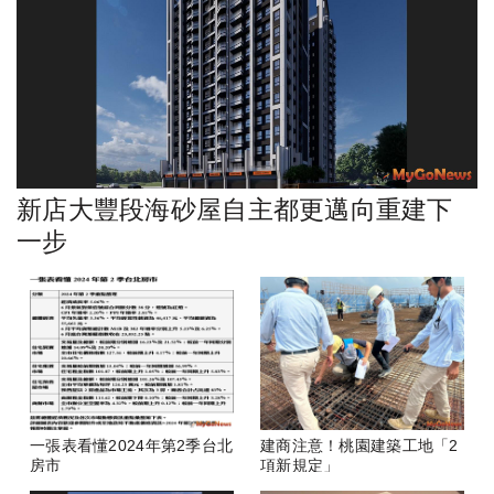
新店大豐段海砂屋自主都更邁向重建下
一步
一張表看懂2024年第2季台北
建商注意！桃園建築工地「2
房市
項新規定」