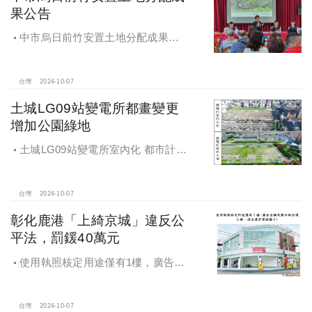
果公告
中市烏日前竹安置土地分配成果公
告 創新行政流程共創雙贏
台灣
2024-10-07
土城LG09站變電所都畫變更
增加公園綠地
土城LG09站變電所室內化 都市計畫
變更增加公園綠地
台灣
2024-10-07
彰化鹿港「上綺京城」違反公
平法，罰鍰40萬元
使用執照核定用途僅有1樓，廣告宣
稱及圖示卻出現2樓及夾層設計，違法
遭罰!
台灣
2024-10-07