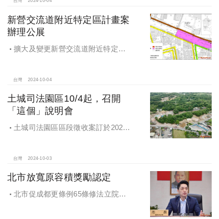
台灣
2024-10-04
新營交流道附近特定區計畫案
辦理公展
擴大及變更新營交流道附近特定區
計畫案辦理再公展作業
台灣
2024-10-04
土城司法園區10/4起，召開
「這個」說明會
土城司法園區區段徵收案訂於2024
年10月4日、7日及8日召開抵價地抽
籤暨配地作業說明會
台灣
2024-10-03
北市放寬原容積獎勵認定
北市促成都更條例65條修法立院初
審通過，放寬原容積獎勵認定