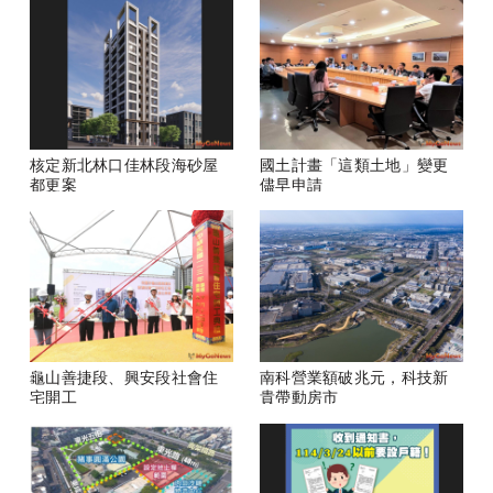
核定新北林口佳林段海砂屋
國土計畫「這類土地」變更
都更案
儘早申請
龜山善捷段、興安段社會住
南科營業額破兆元，科技新
宅開工
貴帶動房市