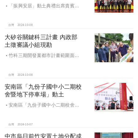
「振興安居」動土典禮出席貴賓有
內政部董建宏政務次長、國家住都中
心花敬群董事長、立法委員魯明哲、
財政部國有財產署曾國基署長、桃園
台灣
2024-10-08
市都市發展局江南志局長等各方嘉
大矽谷關鍵科三計畫 內政部
賓，祈求工程順利進行。
土徵審議小組現勘
竹科三期開發案都市計畫範圍面積
453.94公頃，計畫區位主要開發範圍
是竹東頭重、二重、三重與柯子湖部
分地區
台灣
2024-10-08
安南區「九份子國中小二期校
舍暨地下停車場」動土
安南區「九份子國中小二期校舍暨
地下停車場」動土 黃偉哲：為當地提
供便捷就學及優質生活環境
台灣
2024-10-07
中市烏日前竹安置土地分配成