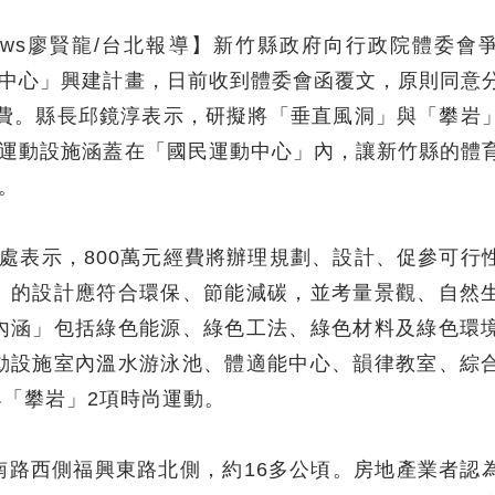
News廖賢龍/台北報導】新竹縣政府向行政院體委會
中心」興建計畫，日前收到體委會函覆文，原則同意
經費。縣長邱鏡淳表示，研擬將「垂直風洞」與「攀岩
運動設施涵蓋在「國民運動中心」內，讓新竹縣的體
。
處表示，800萬元經費將辦理規劃、設計、促參可行
」的設計應符合環保、節能減碳，並考量景觀、自然
內涵」包括綠色能源、綠色工法、綠色材料及綠色環
動設施室內溫水游泳池、體適能中心、韻律教室、綜
「攀岩」2項時尚運動。
南路西側福興東路北側，約16多公頃。房地產業者認