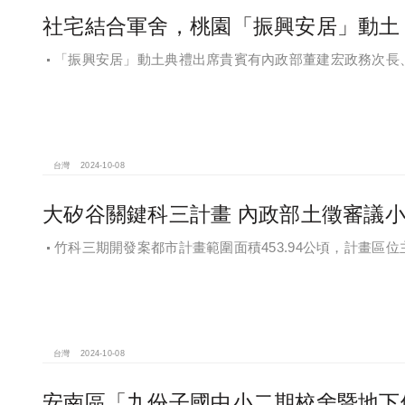
社宅結合軍舍，桃園「振興安居」動土 2
「振興安居」動土典禮出席貴賓有內政部董建宏政務次長
政部國有財產署曾國基署長、桃園市都市發展局江南志局長
台灣
2024-10-08
大矽谷關鍵科三計畫 內政部土徵審議
竹科三期開發案都市計畫範圍面積453.94公頃，計畫
地區
台灣
2024-10-08
安南區「九份子國中小二期校舍暨地下