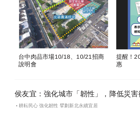
台中肉品市場10/18、10/21招商
提醒！2
說明會
惠
侯友宜：強化城市「韌性」，降低災害
耕耘民心 強化韌性 擘劃新北永續宜居