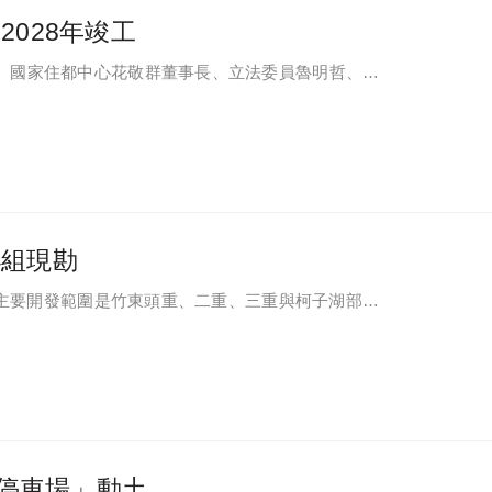
028年竣工
、國家住都中心花敬群董事長、立法委員魯明哲、財
等各方嘉賓，祈求工程順利進行。
小組現勘
區位主要開發範圍是竹東頭重、二重、三重與柯子湖部分
停車場」動土