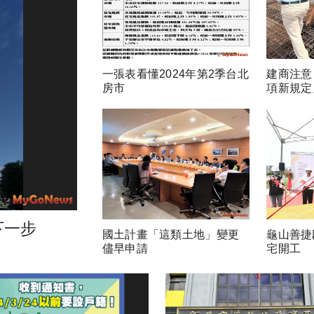
一張表看懂2024年第2季台北
建商注意
房市
項新規定
下一步
國土計畫「這類土地」變更
龜山善捷
儘早申請
宅開工