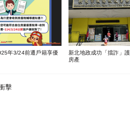
025年3/24前遷戶籍享優
新北地政成功「擋詐」護1
房產
衝擊