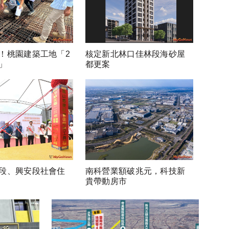
！桃園建築工地「2
核定新北林口佳林段海砂屋
」
都更案
段、興安段社會住
南科營業額破兆元，科技新
貴帶動房市