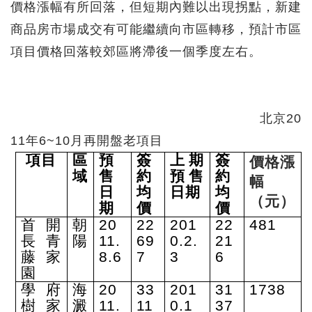
價格漲幅有所回落，但短期內難以出現拐點，新建
商品房市場成交有可能繼續向市區轉移，預計市區
項目價格回落較郊區將滯後一個季度左右。
北京20
11年6~10月再開盤老項目
項目
區
預
簽
上期
簽
價格漲
域
售
約
預售
約
幅
日
均
日期
均
（元）
期
價
價
首開
朝
20
22
201
22
481
長青
陽
11.
69
0.2.
21
藤家
8.6
7
3
6
園
學府
海
20
33
201
31
1738
樹家
澱
11.
11
0.1
37