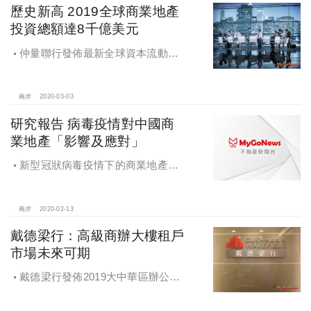
歷史新高 2019全球商業地產
投資總額達8千億美元
仲量聯行發佈最新全球資本流動報
告，2019年全球商業地產投資總額達
8,000億美元，創歷史新高
兩岸
2020-03-03
研究報告 病毒疫情對中國商
業地產「影響及應對」
新型冠狀病毒疫情下的商業地產或
衍生發展新趨勢，戴德梁行發佈《新
型冠狀病毒疫情對中國商業地產的影
響及應對》
兩岸
2020-02-13
戴德梁行：高級商辦大樓租戶
市場未來可期
戴德梁行發佈2019大中華區辦公大
樓供應需求核心趨勢報告，高級商辦
大樓租戶市場未來可期