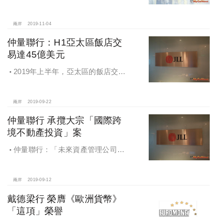
裝修成本最高的城市，香港和北京分
列亞太區第7位和第10位
兩岸
2019-11-04
仲量聯行：H1亞太區飯店交
易達45億美元
2019年上半年，亞太區的飯店交易
總額達到45億美元，過半投資來自於
日本、中國及澳洲的本地買家
兩岸
2019-09-22
仲量聯行 承攬大宗「國際跨
境不動產投資」案
仲量聯行：「未來資產管理公司」
將創下韓國最大跨境不動產的投資紀
錄
兩岸
2019-09-12
戴德梁行 榮膺《歐洲貨幣》
「這項」榮譽