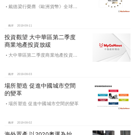
戴德梁行榮膺《歐洲貨幣》全球最
佳房地產顧問公司至高榮譽；香港公
司在綜合實力、代理及估價三大領域
排名第一
兩岸
2019-09-11
投資觀望 大中華區第二季度
商業地產投資放緩
大中華區第二季度商業地產投資放
緩，投資者多處於觀望狀態
兩岸
2019-08-03
場所塑造 促進中國城市空間
的變革
場所塑造 促進中國城市空間的變革
兩岸
2019-08-02
海外置產 以2020奧運為始，