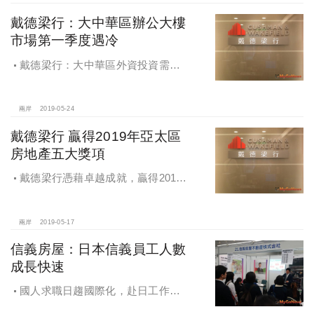
戴德梁行：大中華區辦公大樓
市場第一季度遇冷
戴德梁行：大中華區外資投資需求
持續上漲，辦公大樓市場第一季度遇
冷
兩岸
2019-05-24
戴德梁行 贏得2019年亞太區
房地產五大獎項
戴德梁行憑藉卓越成就，贏得2019
年亞太區房地產大獎，獲得五大獎
項，再創業界佳績
兩岸
2019-05-17
信義房屋：日本信義員工人數
成長快速
國人求職日趨國際化，赴日工作者
倍增，日本信義員工人數成長快速，