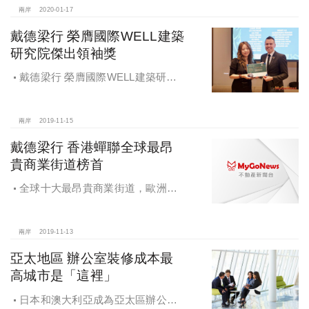
兩岸
2020-01-17
戴德梁行 榮膺國際WELL建築
研究院傑出領袖獎
戴德梁行 榮膺國際WELL建築研究
院傑出領袖獎
兩岸
2019-11-15
戴德梁行 香港蟬聯全球最昂
貴商業街道榜首
全球十大最昂貴商業街道，歐洲佔
據一半席位，亞洲佔4席，美國佔1
席，北京王府井全球排名第11
兩岸
2019-11-13
亞太地區 辦公室裝修成本最
高城市是「這裡」
日本和澳大利亞成為亞太區辦公室