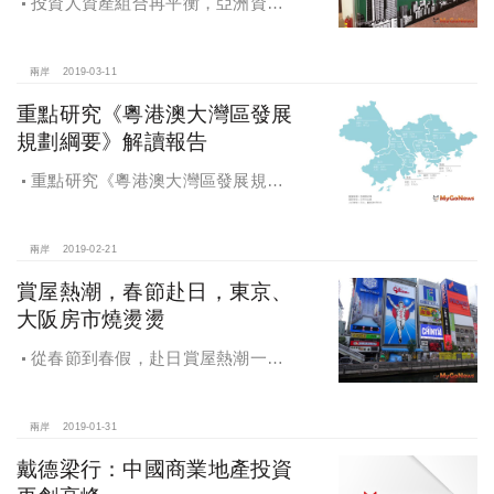
投資人資產組合再平衡，亞洲資本
境外不動產投資規模下降
兩岸
2019-03-11
重點研究《粵港澳大灣區發展
規劃綱要》解讀報告
重點研究《粵港澳大灣區發展規劃
綱要》解讀報告
兩岸
2019-02-21
賞屋熱潮，春節赴日，東京、
大阪房市燒燙燙
從春節到春假，赴日賞屋熱潮一波
波，發展前景利多，東京、大阪房市
燒燙燙
兩岸
2019-01-31
戴德梁行：中國商業地產投資