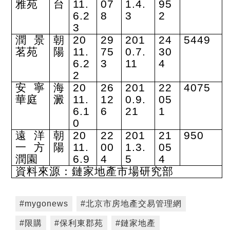
雅苑
台
11.
07
1.4.
95
6.2
8
3
2
3
潤景
朝
20
29
201
24
5449
茗苑
陽
11.
75
0.7.
30
6.2
3
11
4
2
安寧
海
20
26
201
22
4075
華庭
澱
11.
12
0.9.
05
6.1
6
21
1
0
遠洋
朝
20
22
201
21
950
一方
陽
11.
00
1.3.
05
潤園
6.9
4
5
4
資料來源：鏈家地產市場研究部
#mygonews
#北京市房地產交易管理網
#限購
#保利東郡苑
#鏈家地產