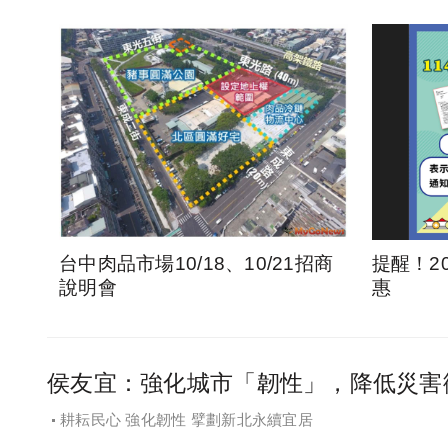
台中肉品市場10/18、10/21招商
提醒！2
說明會
惠
侯友宜：強化城市「韌性」，降低災害
耕耘民心 強化韌性 擘劃新北永續宜居