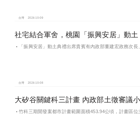
台灣
2024-10-09
社宅結合軍舍，桃園「振興安居」動土 2
「振興安居」動土典禮出席貴賓有內政部董建宏政務次長
政部國有財產署曾國基署長、桃園市都市發展局江南志局長
台灣
2024-10-08
大矽谷關鍵科三計畫 內政部土徵審議
竹科三期開發案都市計畫範圍面積453.94公頃，計畫
地區