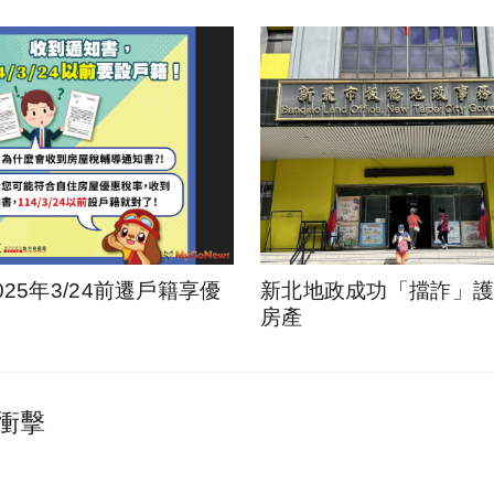
025年3/24前遷戶籍享優
新北地政成功「擋詐」護1
房產
衝擊