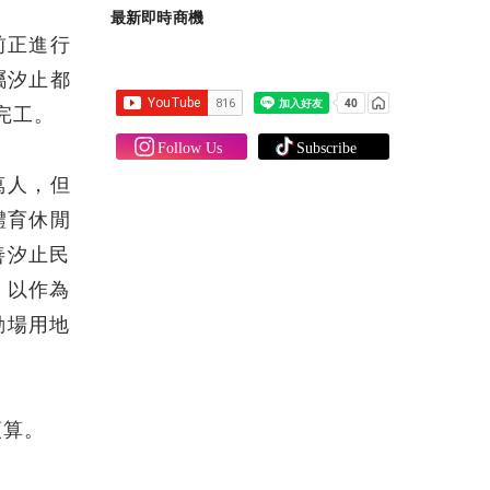
最新即時商機
前正進行
屬汐止都
完工。
萬人，但
體育休閒
善汐止民
，以作為
動場用地
預算。