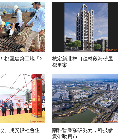
！桃園建築工地「2
核定新北林口佳林段海砂屋
」
都更案
段、興安段社會住
南科營業額破兆元，科技新
貴帶動房市