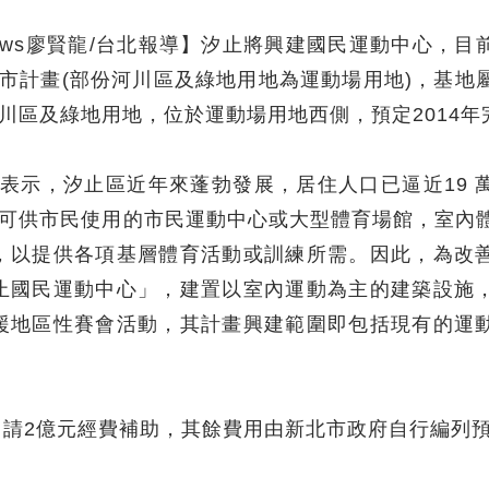
News廖賢龍/台北報導】汐止將興建國民運動中心，目
市計畫(部份河川區及綠地用地為運動場用地)，基地
川區及綠地用地，位於運動場用地西側，預定2014年
表示，汐止區近年來蓬勃發展，居住人口已逼近19 
可供市民使用的市民運動中心或大型體育場館，室內
，以提供各項基層體育活動或訓練所需。因此，為改
止國民運動中心」，建置以室內運動為主的建築設施
援地區性賽會活動，其計畫興建範圍即包括現有的運
請2億元經費補助，其餘費用由新北市政府自行編列