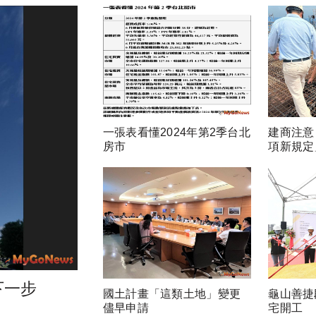
一張表看懂2024年第2季台北
建商注意
房市
項新規定
下一步
國土計畫「這類土地」變更
龜山善捷
儘早申請
宅開工