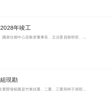
028年竣工
、國家住都中心花敬群董事長、立法委員魯明哲、財
等各方嘉賓，祈求工程順利進行。
小組現勘
區位主要開發範圍是竹東頭重、二重、三重與柯子湖部分