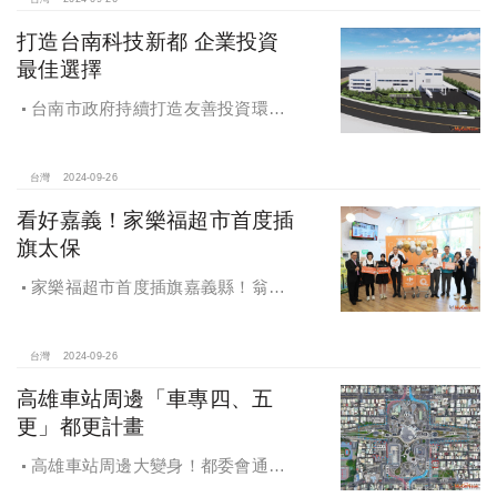
打造台南科技新都 企業投資
最佳選擇
台南市政府持續打造友善投資環
境，統計2019年迄今，共新增1,598件
投資案，吸引2,153億元投資額，增加
超過5萬個就業機會
台灣
2024-09-26
看好嘉義！家樂福超市首度插
旗太保
家樂福超市首度插旗嘉義縣！翁章
梁蒞臨歡慶開幕
台灣
2024-09-26
高雄車站周邊「車專四、五
更」都更計畫
高雄車站周邊大變身！都委會通過
車專四、五更新計畫