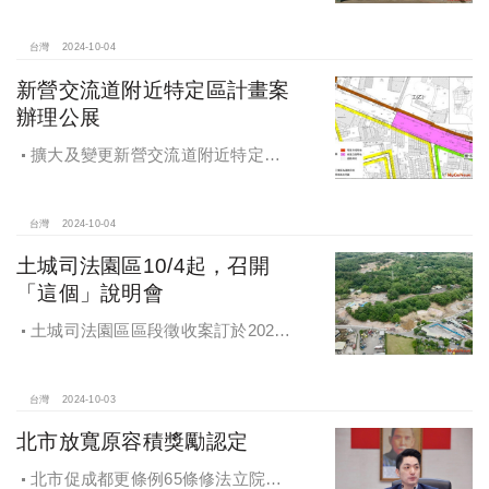
案 本月公告招商徵求出資人
台灣
2024-10-04
新營交流道附近特定區計畫案
辦理公展
擴大及變更新營交流道附近特定區
計畫案辦理再公展作業
台灣
2024-10-04
土城司法園區10/4起，召開
「這個」說明會
土城司法園區區段徵收案訂於2024
年10月4日、7日及8日召開抵價地抽
籤暨配地作業說明會
台灣
2024-10-03
北市放寬原容積獎勵認定
北市促成都更條例65條修法立院初