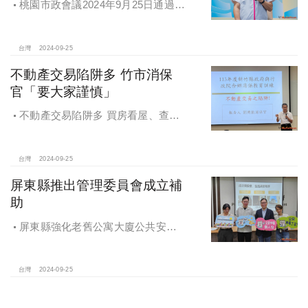
桃園市政會議2024年9月25日通過
「桃園市住宅及都市更新中心設置自
治條例」將原本社宅服務中心改制為
住都中心
台灣
2024-09-25
不動產交易陷阱多 竹市消保
官「要大家謹慎」
不動產交易陷阱多 買房看屋、查
價、議價、審閱步驟不可少
台灣
2024-09-25
屏東縣推出管理委員會成立補
助
屏東縣強化老舊公寓大廈公共安全
檢查與管理 推出管理委員會成立補助
台灣
2024-09-25