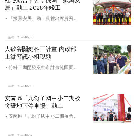
社宅結合軍舍，桃園「振興安
居」動土 2028年竣工
「振興安居」動土典禮出席貴賓有
內政部董建宏政務次長、國家住都中
心花敬群董事長、立法委員魯明哲、
財政部國有財產署曾國基署長、桃園
台灣
2024-10-08
市都市發展局江南志局長等各方嘉
大矽谷關鍵科三計畫 內政部
賓，祈求工程順利進行。
土徵審議小組現勘
竹科三期開發案都市計畫範圍面積
453.94公頃，計畫區位主要開發範圍
是竹東頭重、二重、三重與柯子湖部
分地區
台灣
2024-10-08
安南區「九份子國中小二期校
舍暨地下停車場」動土
安南區「九份子國中小二期校舍暨
地下停車場」動土 黃偉哲：為當地提
供便捷就學及優質生活環境
台灣
2024-10-07