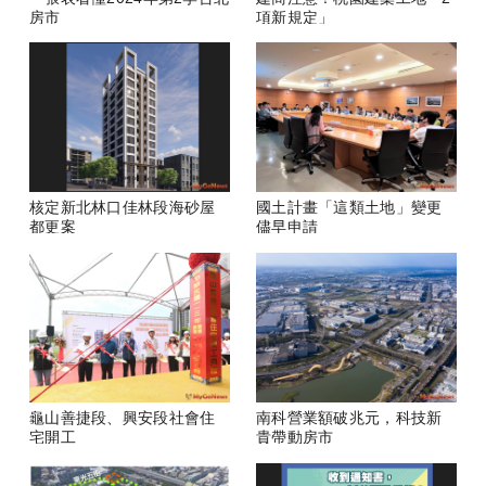
房市
項新規定」
核定新北林口佳林段海砂屋
國土計畫「這類土地」變更
都更案
儘早申請
龜山善捷段、興安段社會住
南科營業額破兆元，科技新
宅開工
貴帶動房市