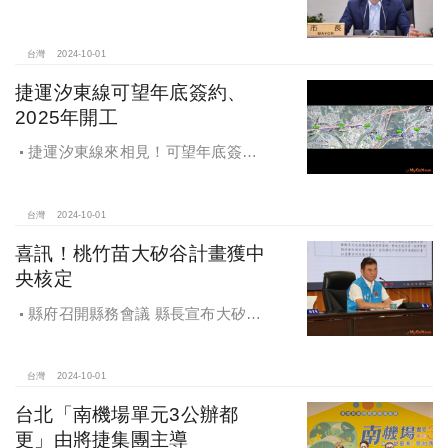
審通過，放寬原容積獎勵認定
台灣
2024-10-01
捷運汐東線可望年底簽約、
2025年開工
捷運汐東線來相見！可望年底簽約
2025年開工
台灣
2024-10-01
喜訊！桃竹苗大矽谷計畫獲中
央核定
縣府召開縣務會議 縣長宣布大矽谷
好消息
台灣
2024-10-01
台北「南機場單元3公辦都
更」由將捷集團主導