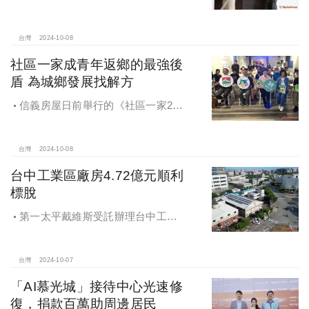
創新理念，繼一品苑、聽河院與聽心
苑系列，即將為您獻上全新白派美學
家邸「長築白樓1」
台灣
2024-10-08
社區一家成青年返鄉的最強後
盾 為城鄉發展找解方
信義房屋日前舉行的《社區一家20
週年得主故事講座》，特別邀請來自
宜蘭的美得冒泡共同創辦人張台賜和
彰化鬆勢三日節策展人劉孟豪分享他
台灣
2024-10-08
們如何以創新思維和社區凝聚力，為
台中工業區廠房4.72億元順利
家鄉帶來改變和發展的故事。
標脫
第一太平戴維斯受託辦理台中工業
區三面臨路廠房公開標售，由在地機
電工程顧問公司以4.72億元得標，溢
價率5％。
台灣
2024-10-07
「AI慕光城」接待中心光速修
復，捐款百萬助周邊居民