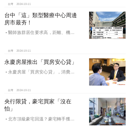
台灣
2024-10-11
台中「這」類型醫療中心周邊
房市最夯！
醫師族群居住要求高，距離、機能
成買房關鍵，台中「這」類型醫療中
心周邊房市最夯！
台灣
2024-10-11
永慶房屋推出「買房安心貸」
永慶房屋「買房安心貸」，消費者
申請房貸免排隊還有利率優惠！永慶
房屋全方位購屋保障，保障客戶不動
產交易安全
台灣
2024-10-11
央行限貸，豪宅買家「沒在
怕」
北市頂級豪宅回溫？豪宅轉手獲利
4,743萬，央行限貸沒在怕，豪宅客捧