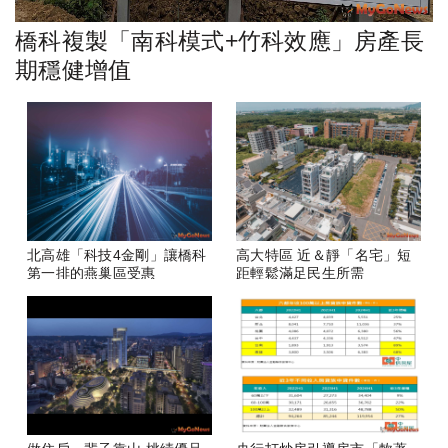
橋科複製「南科模式+竹科效應」房產長
期穩健增值
北高雄「科技4金剛」讓橋科
高大特區 近＆靜「名宅」短
第一排的燕巢區受惠
距輕鬆滿足民生所需