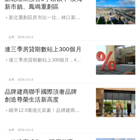
新市鎮、鳳鳴重劃區
新北重劃區房市比一比，林口新市
鎮交易破2千件最熱絡！淡海新市鎮預
售還有3字頭！成交件數直逼2千件
台灣
2024-10-13
連三季房貸期數站上300個月
連三季房貸期數站上300個月，4都
貸款期數創新高
台灣
2024-10-13
品牌建商聯手國際頂奢品牌
創造尊榮生活新高度
瞄準12.9萬億元富豪！品牌建商聯
手國際頂奢品牌 創造尊榮生活新高度
台灣
2024-10-13