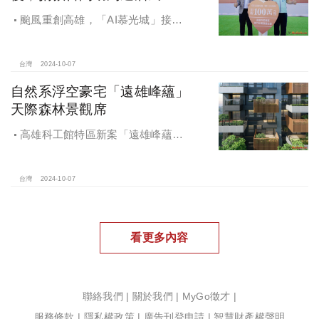
颱風重創高雄，「AI慕光城」接待
中心光速神修復中，清景麟集團與三
地開發集團率先捐款100萬助力周邊居
民復原家園
台灣
2024-10-07
自然系浮空豪宅「遠雄峰蘊」
天際森林景觀席
高雄科工館特區新案「遠雄峰蘊」
在1598坪朗闊大基地打造凌空27層的
天空森林
台灣
2024-10-07
看更多內容
聯絡我們
|
關於我們
|
MyGo徵才
|
服務條款
|
隱私權政策
|
廣告刊登申請
|
智慧財產權聲明