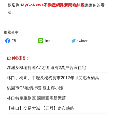
歡迎到
MyGoNews不動產網路新聞粉絲團
說說你的看
法。
推薦分享
FB
line
twitter
延伸閱讀 :
浮洲及機場捷運A7之後 還有2萬戶合宜住宅
林口、桃園、中壢及楊梅房市2012年可受惠五楊高架道路
桃園市Q3地價持穩 龜山鄉小漲
林口特定重劃區 國際豪宅新聚落
【林口】交易大減 【五股】房市熱絡