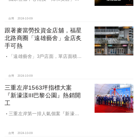
宅統包工程招標
台灣
2024-10-09
跟著麥當勞投資金店舖，福星
北路商圈「遠雄藝舍」金店炙
手可熱
「遠雄藝舍」3戶店面，單店面積在
28~36坪間，開價每坪103~106萬元，
符合逢甲商圈福星路街邊店目前站上
百萬的交易行情
台灣
2024-10-09
三重左岸1563坪指標大案
『新濠漾III巴黎公園』熱銷開
工
三重左岸第一排人氣個案『新濠漾III
巴黎公園』，日前隆重舉辦開工典禮
台灣
2024-10-09