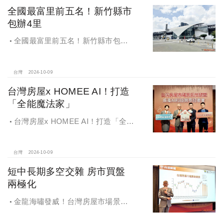
全國最富里前五名！新竹縣市
包辦4里
全國最富里前五名！新竹縣市包辦4
里，有錢人喜歡住哪種房？坪數大、
總價高成購屋首選
台灣
2024-10-09
台灣房屋x HOMEE AI！打造
「全能魔法家」
台灣房屋x HOMEE AI！打造「全能
魔法家」，AI地產機器人5.0！台灣房
屋三大AI技術智能服務
台灣
2024-10-09
短中長期多空交雜 房市買盤
兩極化
金龍海嘯發威！台灣房屋市場景氣
燈號，黃紅燈將轉綠，央行投變化