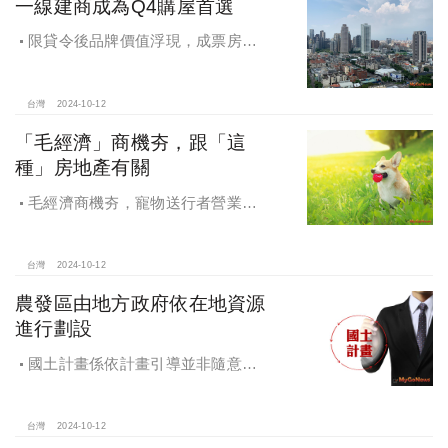
一線建商成為Q4購屋首選
限貸令後品牌價值浮現，成票房保
證，Q4一線建商成為購屋首選，以頂
級規劃吸引理性購屋者
台灣
2024-10-12
「毛經濟」商機夯，跟「這
種」房地產有關
毛經濟商機夯，寵物送行者營業額
大漲9.8倍，都會人寵愛毛孩，台中、
高雄相關產業熱
台灣
2024-10-12
農發區由地方政府依在地資源
進行劃設
國土計畫係依計畫引導並非隨意亂
畫 兼顧農地維護及發展需求
台灣
2024-10-12