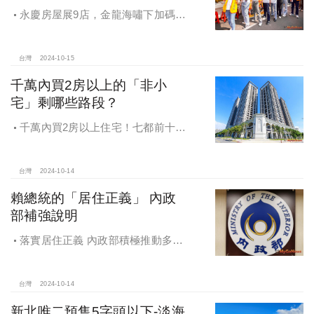
永慶房屋展9店，金龍海嘯下加碼員
工保障及福利！員工保障再升級，每
月還多放「有薪充電假」擴大員工幸
福感，看得到更領得到！業務新人保
台灣
2024-10-15
障前12個月每月5萬
千萬內買2房以上的「非小
宅」剩哪些路段？
千萬內買2房以上住宅！七都前十大
熱銷路段大公開，新北這區包辦前5
名，桃園也有2路段上榜
台灣
2024-10-14
賴總統的「居住正義」 內政
部補強說明
落實居住正義 內政部積極推動多元
住宅方案 健全房市治理
台灣
2024-10-14
新北唯二預售5字頭以下-淡海