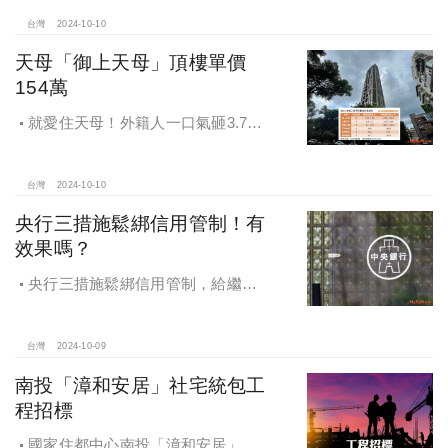
3億多現金交易
台灣
2024-10-10
天母「御上天母」頂樓單價
154萬
就愛住天母！外籍人一口氣砸3.78
億買兩戶，天母新豪宅「御上天
母」，頂樓單價154萬最高
台灣
2024-10-10
央行三措施鬆綁信用管制！有
效果嗎？
央行三措施鬆綁信用管制，給繼
承、交換屋族活路，央行鐵了心打
房，多戶投資客恐難眠
台灣
2024-10-09
南投「漳和安居」社宅統包工
程招標
國家住都中心南投「漳和安居」社