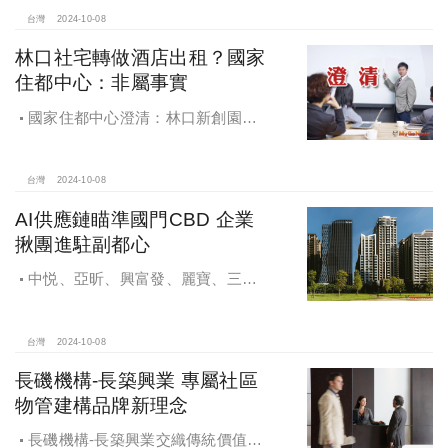
球，青安族保送 投資族三振，唯他有
望全壘打
台灣
2024-10-08
林口社宅轉做酒店出租？國家
住都中心：非屬事實
國家住都中心澄清：林口新創園秉
持初衷助力新創發展列印
台灣
2024-10-08
AI供應鏈瞄準國門CBD 企業
揪團進駐副都心
中悦、亞昕、興富發、麗寶、三發
地產、新濠等建商均陸續進入副都心
興建商辦，目前整體開發率近六成，
未來還陸續有超過7萬坪辦公樓面積新
台灣
2024-10-08
供給。
長磯機構-長築興業 專屬社區
物管建構品牌新理念
長磯機構-長築興業交織傳統價值與