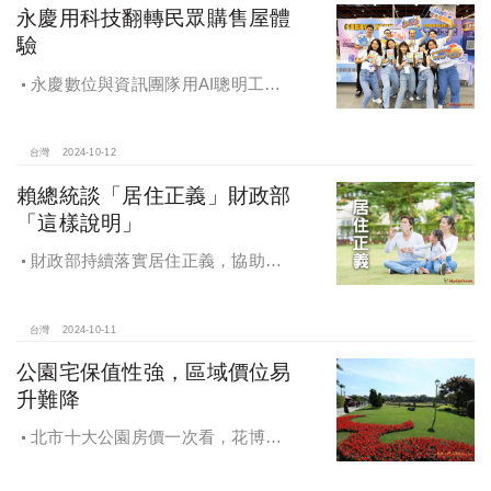
永慶用科技翻轉民眾購售屋體
驗
永慶數位與資訊團隊用AI聰明工
作，吸引眾多資通訊好手加入，永慶
用科技翻轉民眾購售屋體驗，領航台
灣房產科技發展
台灣
2024-10-12
賴總統談「居住正義」財政部
「這樣說明」
財政部持續落實居住正義，協助經
濟發展，減輕家庭負擔，建構優質賦
稅環境
台灣
2024-10-11
公園宅保值性強，區域價位易
升難降
北市十大公園房價一次看，花博年
漲逾一成居冠，公園宅保值性強，區
域價位易升難降