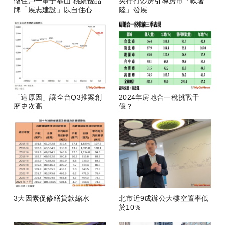
做住戶一輩子靠山 桃績優品
央行打炒房引導房市「軟著
牌「展志建設」以自住心蓋
陸」發展
房
「這原因」讓全台Q3推案創
2024年房地合一稅挑戰千
歷史次高
億？
3大因素促修繕貸款縮水
北市近9成辦公大樓空置率低
於10％