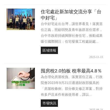
住宅處赴新加坡交流分享「台
中好宅」
台中好宅走出台灣，讓世界看見！落實居
住正義，照顧弱勢及青年族群居住需求，
台中市政府持續興辦社會住宅，推動成果
吸引國際關注；住宅發展工程處副處...
區域情報
2023-11-15
囤房稅2.0拍板 稅率最高4.8％
為合理化房屋稅負、落實居住正義，行政
院會2023年9月21日通過財政部擬具的
「房屋稅條例」部分條文修正草案，對持
有多戶且未作有效使用者，課以...
市場快訊
2023-09-21