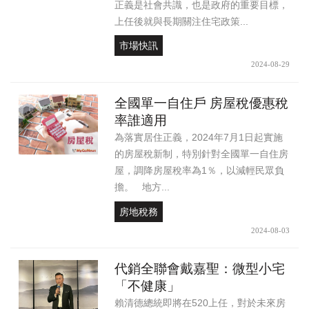
正義是社會共識，也是政府的重要目標，
上任後就與長期關注住宅政策...
市場快訊
2024-08-29
全國單一自住戶 房屋稅優惠稅
率誰適用
為落實居住正義，2024年7月1日起實施
的房屋稅新制，特別針對全國單一自住房
屋，調降房屋稅率為1％，以減輕民眾負
擔。 地方...
房地稅務
2024-08-03
代銷全聯會戴嘉聖：微型小宅
「不健康」
賴清德總統即將在520上任，對於未來房