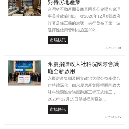
對待房地產業
台灣省不動產開發商業同業公會聯合會理
事長黃啟倫指出，從2020年12月8號政府
打著居住正義的旗號，央行發布了第一波
選擇性信用管制措施至202...
市場快訊
2024-02-10
永慶捐贈政大社科院國際會議
廳全新啟用
永慶房產集團及國立政治大學公益產學合
作持續深化！由永慶房產集團捐贈的政大
社科院國際會議廳翻新工程正式竣工，
2023年12月15日舉辦揭牌暨啟...
市場快訊
2023-12-15