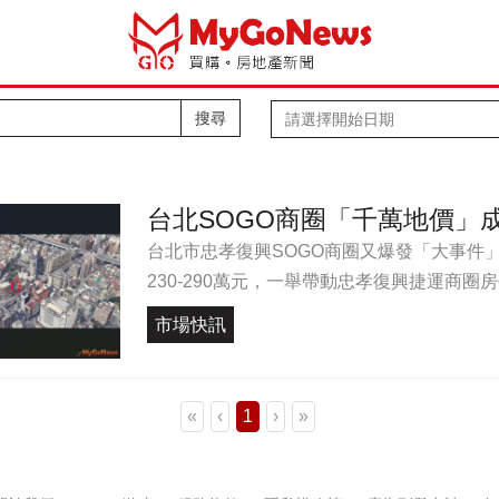
搜尋
台北SOGO商圈「千萬地價」成
台北市忠孝復興SOGO商圈又爆發「大事件」，繼
230-290萬元，一舉帶動忠孝復興捷運商圈房價
市場快訊
«
‹
1
›
»