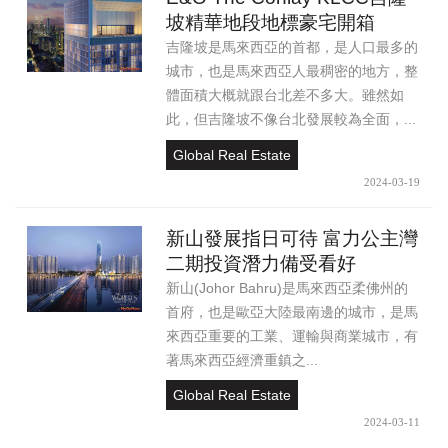
坡精華地段地標豪宅開箱
吉隆坡是馬來西亞的首都，是人口最多的
城市，也是馬來西亞人最稠密的地方，整
體面積大概就跟台北差不多大。雖然如
此，但吉隆坡不像台北發展較為全面，...
Global Real Estate
2024-03-19
新山發展指日可待 富力公主灣
二期投資潛力備受看好
新山(Johor Bahru)是馬來西亞柔佛州的
首府，也是歐亞大陸最南邊的城市，是馬
來西亞重要的工業、運輸與商業城市，有
著馬來西亞經濟重鎮之...
Global Real Estate
2024-03-11