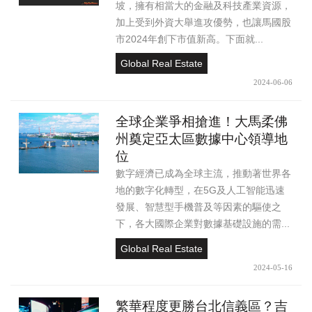
坡，擁有相當大的金融及科技產業資源，
加上受到外資大舉進攻優勢，也讓馬國股
市2024年創下市值新高。下面就...
Global Real Estate
2024-06-06
全球企業爭相搶進！大馬柔佛
州奠定亞太區數據中心領導地
位
數字經濟已成為全球主流，推動著世界各
地的數字化轉型，在5G及人工智能迅速
發展、智慧型手機普及等因素的驅使之
下，各大國際企業對數據基礎設施的需...
Global Real Estate
2024-05-16
繁華程度更勝台北信義區？吉