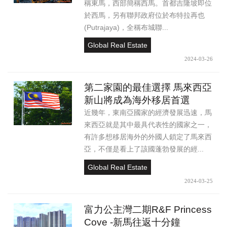
稱東馬，西部簡稱西馬。首都吉隆坡即位
於西馬，另有聯邦政府位於布特拉再也
(Putrajaya)，全稱布城聯...
Global Real Estate
2024-03-26
第二家園的最佳選擇 馬來西亞
新山將成為海外移居首選
近幾年，東南亞國家的經濟發展迅速，馬
來西亞就是其中最具代表性的國家之一，
有許多想移居海外的外國人鎖定了馬來西
亞，不僅是看上了該國蓬勃發展的經...
Global Real Estate
2024-03-25
富力公主灣二期R&F Princess
Cove -新馬往返十分鐘