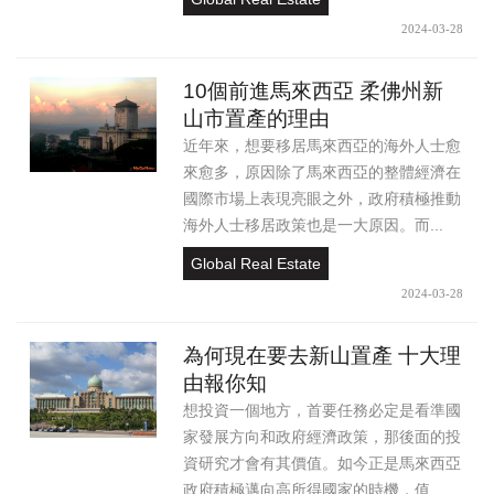
2024-03-28
10個前進馬來西亞 柔佛州新
山市置產的理由
近年來，想要移居馬來西亞的海外人士愈
來愈多，原因除了馬來西亞的整體經濟在
國際市場上表現亮眼之外，政府積極推動
海外人士移居政策也是一大原因。而...
Global Real Estate
2024-03-28
為何現在要去新山置產 十大理
由報你知
想投資一個地方，首要任務必定是看準國
家發展方向和政府經濟政策，那後面的投
資研究才會有其價值。如今正是馬來西亞
政府積極邁向高所得國家的時機，值...