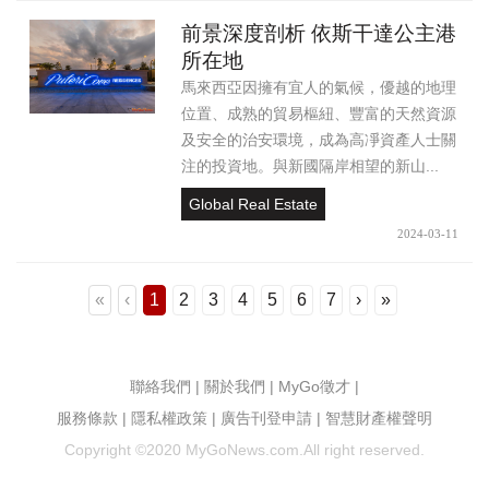
前景深度剖析 依斯干達公主港
所在地
馬來西亞因擁有宜人的氣候，優越的地理
位置、成熟的貿易樞紐、豐富的天然資源
及安全的治安環境，成為高凈資產人士關
注的投資地。與新國隔岸相望的新山...
Global Real Estate
2024-03-11
«
‹
1
2
3
4
5
6
7
›
»
聯絡我們
|
關於我們
|
MyGo徵才
|
服務條款
|
隱私權政策
|
廣告刊登申請
|
智慧財產權聲明
Copyright ©2020 MyGoNews.com.All right reserved.