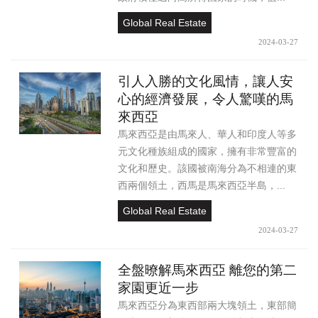
Global Real Estate
2024-03-27
引人入勝的文化風情，讓人安
心的經濟發展，令人驚嘆的馬
來西亞
馬來西亞是由馬來人、華人和印度人等多
元文化種族組成的國家，擁有非常豐富的
文化和歷史。該國被南海分為不相連的東
西兩個領土，西馬是馬來西亞半島，...
Global Real Estate
2024-03-27
全盤暸解馬來西亞 離您的第二
家園更近一步
馬來西亞分為東西部兩大塊領土，東部簡