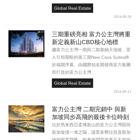
Global Real Estate
2024-09-26
三期重磅亮相 富力公主灣將重
新定義新山CBD核心地標
繼富力公主灣一期與二期塞納天地後，眾
人引頸期盼的第三期New Casa Suites終
於揭開序幕。由國際知名開發商富力集團
所打造的富力公主灣...
Global Real Estate
2024-09-12
富力公主灣 二期完銷中 與新
加坡同步高飛的最後卡位時刻
位於馬來西亞柔佛新山的富力公主灣因與
新加坡僅一海之隔，讓眾多嚮往投資新加
坡卻因爲門檻、稅率等問題而裹足不前的