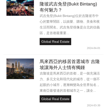
隆坡武吉免登(Bukit Bintang)
有何魅力？
武吉免登(Bukit Bintang)位於吉隆坡市中
心的繁華鬧區，以娛樂、購物、美食和夜
生活而聞名。武吉免登很像是台北的信義
區，是首都最重要...
Global Real Estate
2024-04-01
馬來西亞的移居首選城市 吉隆
坡讓海外人士情有獨鍾
吉隆坡是馬來西亞的首都，是一個充滿活
力、多元文化和現代化的城市，從一個不
起眼的小城市，逐漸轉變為全世界知名，
東南亞最發達的首都城市之一，讓全...
Global Real Estate
2024-03-30