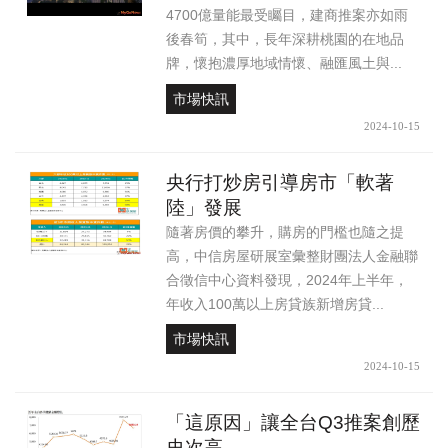
4700億量能最受矚目，建商推案亦如雨
後春筍，其中，長年深耕桃園的在地品
牌，懷抱濃厚地域情懷、融匯風土與...
市場快訊
2024-10-15
央行打炒房引導房市「軟著
陸」發展
隨著房價的攀升，購房的門檻也隨之提
高，中信房屋研展室彙整財團法人金融聯
合徵信中心資料發現，2024年上半年，
年收入100萬以上房貸族新增房貸...
市場快訊
2024-10-15
「這原因」讓全台Q3推案創歷
史次高