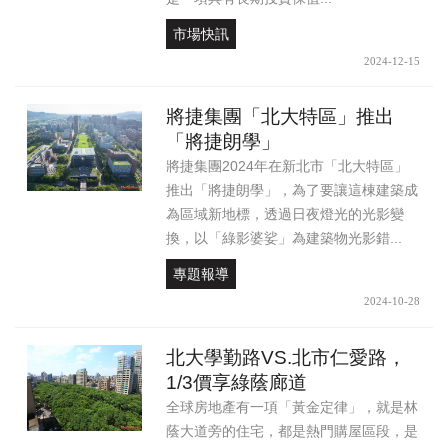
市場快訊
2024-12-15
將捷集團「北大特區」推出
「將捷朗學」
將捷集團2024年在新北市「北大特區」
推出「將捷朗學」，為了要讓這棟建築成
為區域新地標，透過日夜燈光的光影變
換，以「綠影婆娑」為建築物光影錯...
專題報導
2024-10-28
北大學勤路VS.北市仁愛路，
1/3價享綠蔭廊道
全球房地產有一項「黃金定律」，就是林
蔭大道旁的住宅，都是熱門購屋區段，是