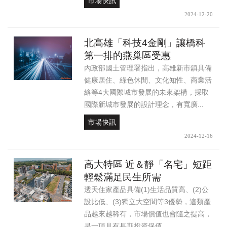
市場快訊
2024-12-20
北高雄「科技4金剛」讓橋科
第一排的燕巢區受惠
內政部國土管理署指出，高雄新市鎮具備
健康居住、綠色休閒、文化知性、商業活
絡等4大國際城市發展的未來架構，採取
國際新城市發展的設計理念，有寬廣...
市場快訊
2024-12-16
高大特區 近＆靜「名宅」短距
輕鬆滿足民生所需
透天住家產品具備(1)生活品質高、(2)公
設比低、(3)獨立大空間等3優勢，這類產
品越來越稀有，市場價值也會隨之提高，
是一項具有長期投資保值...