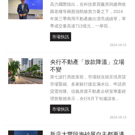
高力國際指出，在科技業買廠房與建商收
購老樓等兩股強勁搶貨力量之下，2024
年第三季商用不動產繳出漂亮成績單，單
季成交量高達713億元，一舉寫...
市場快訊
2024-10-15
央行不動產「放款降溫」立場
不變
第七波打房政策前，市場狀況就呈現房貸
市場緊縮、多家銀行接近滿水位、申請房
貸需排隊。信義房屋不動產企研室專案經
理曾敬德表示，央行8月下旬邀請各...
市場快訊
2024-10-15
新店大豐段海砂屋自主都更邁