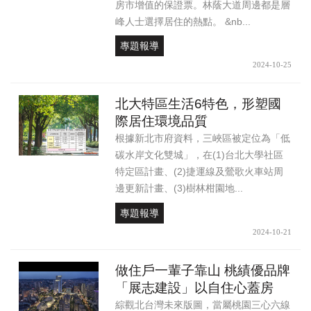
房市增值的保證票。林蔭大道周邊都是層
峰人士選擇居住的熱點。 &nb...
專題報導
2024-10-25
北大特區生活6特色，形塑國
際居住環境品質
根據新北市府資料，三峽區被定位為「低
碳水岸文化雙城」，在(1)台北大學社區
特定區計畫、(2)捷運線及鶯歌火車站周
邊更新計畫、(3)樹林柑園地...
專題報導
2024-10-21
做住戶一輩子靠山 桃績優品牌
「展志建設」以自住心蓋房
綜觀北台灣未來版圖，當屬桃園三心六線