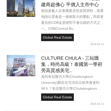
建商超佛心 平價入主市中心
相信多數人在泰國曼谷投資買房時，挑選
地段位置會是一個相當大的重點，而跟著
曼谷的CDB走是絕對不會出錯的方式之
一。CDB(Central Bu...
Global Real Estate
2024-03-13
CULTURE CHULA - 三站匯
集，時尚高級！泰國第一學府
旁高質感美宅..
為何朱拉隆功大學(Chulalongkorn
University)鄰近住宅項目出租率會達到
98％？朱拉隆功大學(Chulalongkorn...
Global Real Estate
2024-03-12