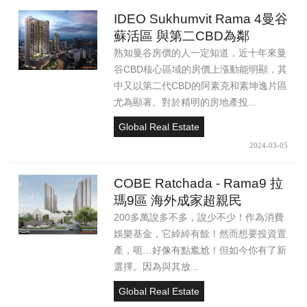
IDEO Sukhumvit Rama 4曼谷
蘇活區 與第二CBD為鄰
熟知曼谷房價的人一定知道，近十年來曼
谷CBD核心區域的房價上漲動能明顯，其
中又以第二代CBD的阿素克和素坤逸片區
尤為顯著。對於精明的房地產投...
Global Real Estate
2024-03-05
COBE Ratchada - Rama9 拉
瑪9區 海外成家超親民
200多萬說多不多，說少不少！作為消費
娛樂基金，它綽綽有餘！然而想要投資置
產，呃…好像有點尷尬！但如今你有了新
選擇。因為與其放...
Global Real Estate