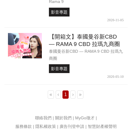
Rama 9
影音專題
2020-11-05
【開箱文】泰國曼谷新CBD
— RAMA 9 CBD 拉瑪九商圈
泰國曼谷新CBD — RAMA 9 CBD 拉瑪九
商圈
影音專題
2020-05-10
«
‹
1
›
»
聯絡我們
|
關於我們
|
MyGo徵才
|
服務條款
|
隱私權政策
|
廣告刊登申請
|
智慧財產權聲明