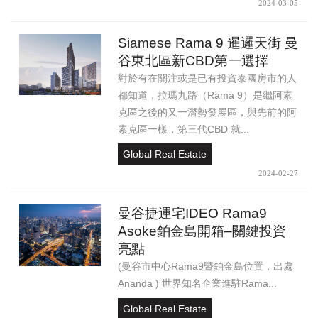
2024-03-05
Siamese Rama 9 暹邏天街 曼
谷東北區新CBD第一選擇
對於有在關注或是已有投資泰國房市的人
都知道，拉瑪九路（Rama 9）是繼阿素
克區之後的又一潛勢發展區，與先前的阿
素克區一樣，第三代CBD 就...
Global Real Estate
2024-02-27
曼谷捷運宅IDEO Rama9
Asoke鉑金島開箱–關鍵投資
亮點
(曼谷市中心Rama9暨鉑金島位置，出處
Ananda ) 世界知名企業進駐Rama...
Global Real Estate