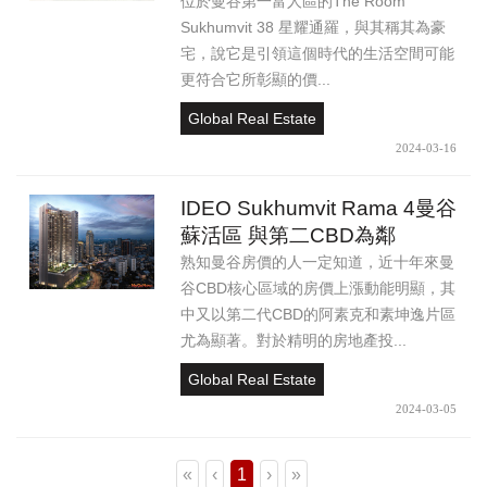
位於曼谷第一富人區的The Room
Sukhumvit 38 星耀通羅，與其稱其為豪
宅，說它是引領這個時代的生活空間可能
更符合它所彰顯的價...
Global Real Estate
2024-03-16
IDEO Sukhumvit Rama 4曼谷
蘇活區 與第二CBD為鄰
熟知曼谷房價的人一定知道，近十年來曼
谷CBD核心區域的房價上漲動能明顯，其
中又以第二代CBD的阿素克和素坤逸片區
尤為顯著。對於精明的房地產投...
Global Real Estate
2024-03-05
«
‹
1
›
»