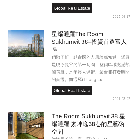
Global Real Estate
2025-04-17
星耀通羅The Room
Sukhumvit 38–投資首選富人
區
稍微了解一點泰國的人應該都知道，暹羅
是現今曼谷的第一商圈，整個區域充滿熱
鬧喧囂，是年輕人逛街、聚會和打發時間
的首選。而通羅(Thong Lo...
Global Real Estate
2024-03-22
The Room Sukhumvit 38 星
耀通羅 素坤逸38巷的星藝術
空間