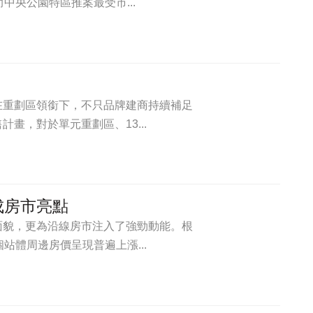
中央公園特區推案最受市...
在重劃區領銜下，不只品牌建商持續補足
畫，對於單元重劃區、13...
成房市亮點
面貌，更為沿線房市注入了強勁動能。根
站體周邊房價呈現普遍上漲...