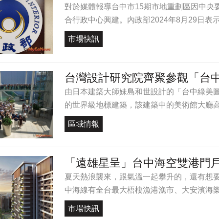
對於媒體報導台中市15期市地重劃區因中央
合行政中心興建。內政部2024年8月29日表示
市場快訊
台灣設計研究院齊聚參觀「台
由日本建築大師妹島和世設計的「台中綠美
的世界級地標建築，該建築中的美術館大廳高達
區域情報
「遠雄星呈」台中海空雙港門戶
夏天熱浪襲來，跟氣溫一起攀升的，還有想
中海線有全台最大梧棲漁港漁市、大安濱海樂園
市場快訊