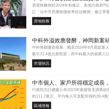
房屋稅條例於2024年初修正，各地方政府
訂「台中市房屋稅徵收率自治條例」修正草案，20
房地稅務
中科外溢效應發酵，神岡新案站
中科持續蓬勃發展，截至2024年6月底從業人
吸引22.4億元新投資；而中科龐大的就業人口也
市場快訊
中市個人、家戶所得穩定成長
行政院主計總處公布2023年家庭收支調查結
約111.7萬元、平均每人可支配所得約39.4萬元
區域情報