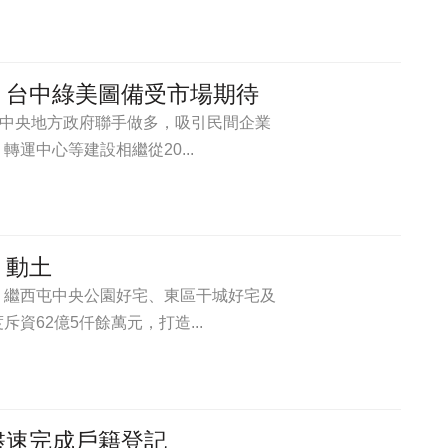
：台中綠美圖備受市場期待
，中央地方政府聯手做多，吸引民間企業
運中心等建設相繼從20...
」動土
」繼西屯中央公園好宅、東區干城好宅及
資62億5仟餘萬元，打造...
盡速完成戶籍登記