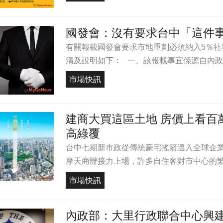
國發會：沒有要求台中「這件
有關報載國發會要求市地重劃必須納入5％
清及說明如下： 一、該報載事宜係源自內政部2
市場快訊
建商大買這區土地 房價上看百
高綠覆
台中七期新市政從傳統豪宅搖籃邁入全球企
摩天商辦接力上場，許多自住客對市中心的繁榮
市場快訊
內政部：大里行政聯合中心興