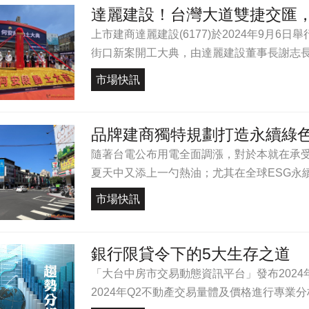
達麗建設！台灣大道雙捷交匯
上市建商達麗建設(6177)於2024年9月
街口新案開工大典，由達麗建設董事長謝志長親
市場快訊
品牌建商獨特規劃打造永續綠
隨著台電公布用電全面調漲，對於本就在承
夏天中又添上一勺熱油；尤其在全球ESG永續
市場快訊
銀行限貸令下的5大生存之道
「大台中房市交易動態資訊平台」發布2024
2024年Q2不動產交易量體及價格進行專業分