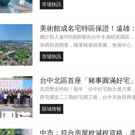
市場快訊
美術館成名宅特區保證！遠雄
總計投入逾500億開發的台中水湳經貿園區
加碼投資開發，隨著隨著綠美圖、會展中心、轉
市場快訊
台中北區首座「豬事圓滿好宅
見證歷史時刻！龍年「台中好宅動土接力賽
西屯國安二三期好宅開工後，台中市政府再度斥
區域情報
中市：符合房屋稅減稅資格，