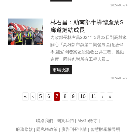
2024-03-24
林右昌：助南部半導體產業S
廊道鏈結成長
內政部長林右昌2024年3月22日到高雄來
關心「高雄新市鎮第二期發展區(配合科
學園區)開發案區段徵收公共工程」推動
進度，同時也對所有工程人員...
市場快訊
2024-03-22
«
‹
5
6
7
8
9
10
11
›
»
聯絡我們
|
關於我們
|
MyGo徵才
|
服務條款
|
隱私權政策
|
廣告刊登申請
|
智慧財產權聲明