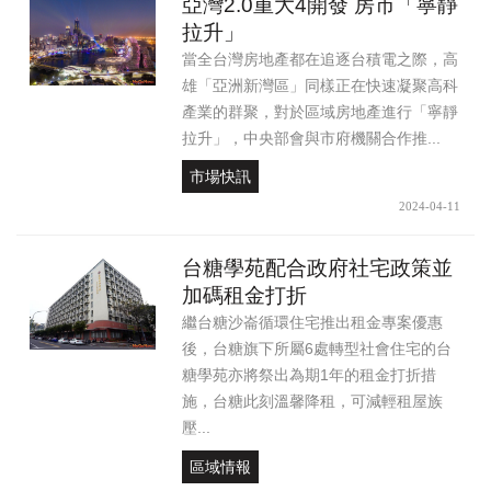
亞灣2.0重大4開發 房市「寧靜
拉升」
當全台灣房地產都在追逐台積電之際，高
雄「亞洲新灣區」同樣正在快速凝聚高科
產業的群聚，對於區域房地產進行「寧靜
拉升」，中央部會與市府機關合作推...
市場快訊
2024-04-11
台糖學苑配合政府社宅政策並
加碼租金打折
繼台糖沙崙循環住宅推出租金專案優惠
後，台糖旗下所屬6處轉型社會住宅的台
糖學苑亦將祭出為期1年的租金打折措
施，台糖此刻溫馨降租，可減輕租屋族
壓...
區域情報