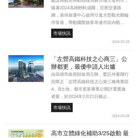
建設與觀光帶動高雄消費市場大發利市，
隨著2024高雄輕軌成圓，完善交通路
網，港埠旅運中心啟用引進大型觀光郵輪
停靠港，帶動國際旅客串連市區內觀...
市場快訊
2024-03-29
「左營高鐵科技之心商三」公
辦都更，最優申請人出爐
由高雄市政府財政局主辦、委託仲量聯行
招商之「左營高鐵科技之心第三種商業區
A、B土地」都市更新事業公開評選實施
者案，於2024年2月21日截止...
市場快訊
2024-03-28
高市立體綠化補助3/25啟動 最