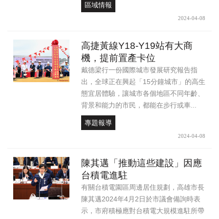
區域情報
2024-04-08
高捷黃線Y18-Y19站有大商
機，提前置產卡位
戴德梁行一份國際城市發展研究報告指
出，全球正在興起「15分鐘城市」的高生
態宜居體驗，讓城市各個地區不同年齡、
背景和能力的市民，都能在步行或車...
專題報導
2024-04-08
陳其邁「推動這些建設」因應
台積電進駐
有關台積電園區周邊居住規劃，高雄市長
陳其邁2024年4月2日於市議會備詢時表
示，市府積極應對台積電大規模進駐所帶