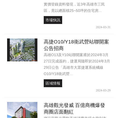
實價登錄資料發現，近3年高雄市三民
區，竟以總面積25~50坪的住宅房...
市場快訊
2024-03-31
高捷O10/Y18衛武營站聯開案
公告招商
高雄O13及Y10站聯開案甫於2024年3月
27日完成簽約，捷運局隨即於2024年3月
29日公告「高雄市大眾捷運系統橘線
O10/Y18衛武營...
區域情報
2024-03-29
高雄觀光發威 百億商機爆發
商圈店面翻紅