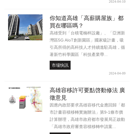
2024-04-10
你知道高雄「高薪購屋族」都
買在哪區嗎？
高雄受到「台積電楠梓設廠」、「亞洲新
灣區5G AIoT創新園區」國家級計畫，吸
引高所得的高科技人才持續進駐高雄，循
著新竹科學園區「科技產業帶...
市場快訊
2024-04-09
高雄容移許可要點啓動修法 廣
徵意見
因應內政部要求高雄容移代金應回歸「都
市計畫容積移轉實施辦法」第9-1條市價
計算辦理，高雄市政府都市發展局正啟動
「高雄市政府審查容積移轉申請案...