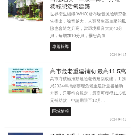
巷綠憩活氧建築
世界衛生組織(WHO)發布噪音風險研究報
告指出，噪音越大，人類發生高血壓的風
險也會隨之升高，當環境噪音大於40分
貝，每增加10分貝，罹患高血...
專題報導
2024-04-15
高市危老重建補助 最高11.5萬
高市府積極推動危險老舊建築改建，工務
局2024年持續辦理危老重建計畫書補助
方案，只要符合規定，最高可獲得11.5萬
元補助款，申請期限至12月...
區域情報
2024-04-12