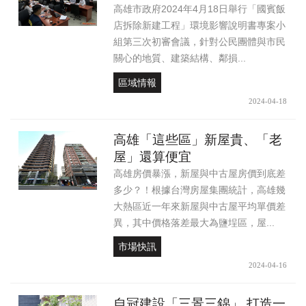
高雄市政府2024年4月18日舉行「國賓飯
店拆除新建工程」環境影響說明書專案小
組第三次初審會議，針對公民團體與市民
關心的地質、建築結構、鄰損...
區域情報
2024-04-18
高雄「這些區」新屋貴、「老
屋」還算便宜
高雄房價暴漲，新屋與中古屋房價到底差
多少？！根據台灣房屋集團統計，高雄幾
大熱區近一年來新屋與中古屋平均單價差
異，其中價格落差最大為鹽埕區，屋...
市場快訊
2024-04-16
自冠建設「三景三錦」 打造一