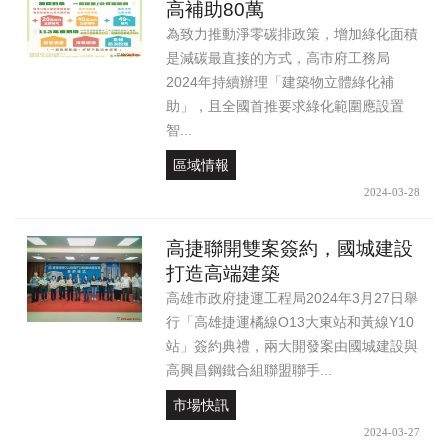
高補助80萬
為致力推動淨零碳排政策，增加綠化面積
是減碳最直接的方式，高市府工務局
2024年持續辦理「建築物立體綠化補
助」，且全國首推要求綠化範圍應設置
智...
區域情報
2024-03-28
高捷聯開雙案簽約，國城建設
打造高端建築
高雄市政府捷運工程局2024年3月27日舉
行「高雄捷運橘線O13大東站和黃線Y10
站」簽約典禮，兩大開發案由國城建設與
高興昌鋼鐵合組聯盟聯手...
市場快訊
2024-03-27