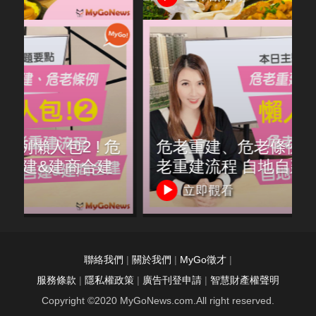
危
危老重建、危老條例懶人包2 ! 危
老重建流程 自地自建&建商合建
【小薇愛買房】
立即觀看
聯絡我們
|
關於我們
|
MyGo徵才
|
服務條款
|
隱私權政策
|
廣告刊登申請
|
智慧財產權聲明
Copyright ©2020 MyGoNews.com.All right reserved.