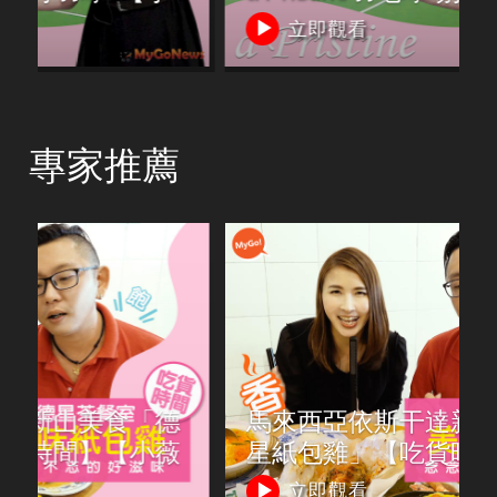
薇愛買房】
立即觀看
專家推薦
德
馬來西亞依斯干達新山美食「德
薇
星紙包雞」【吃貨時間】【小薇
愛買房】
立即觀看