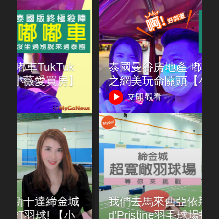
泰國曼谷房地產 嘟嘟車TukTuk
】
之網美玩命關頭【小薇愛買房】
立即觀看
城
我們去馬來西亞依斯干達締金城
d'Pristine羽毛球場打羽球! 【小