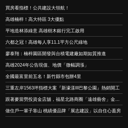
買房看指標！公共建設大領航！
高雄楠梓！高大特區 3大優點
平地造林添綠意 高雄樹木銀行完工啟用
六都之冠！高雄每人享11.1平方公尺綠地
廖泰翔：楠梓園區開發與台積電建廠如期如質推進
高雄2024年公告現值、地價「微幅調漲」
全國最富里前五名！新竹縣市包辦4里
三重左岸1563坪指標大案『新濠漾III巴黎公園』熱銷開工
跟著麥當勞投資金店舖，福星北路商圈「遠雄藝舍」金店炙手可熱
做住戶一輩子靠山 桃績優品牌「展志建設」以自住心蓋房