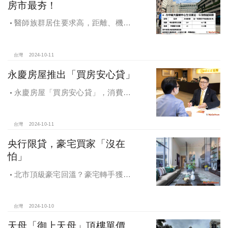
房市最夯！
醫師族群居住要求高，距離、機能
成買房關鍵，台中「這」類型醫療中
心周邊房市最夯！
台灣
2024-10-11
永慶房屋推出「買房安心貸」
永慶房屋「買房安心貸」，消費者
申請房貸免排隊還有利率優惠！永慶
房屋全方位購屋保障，保障客戶不動
產交易安全
台灣
2024-10-11
央行限貸，豪宅買家「沒在
怕」
北市頂級豪宅回溫？豪宅轉手獲利
4,743萬，央行限貸沒在怕，豪宅客捧
3億多現金交易
台灣
2024-10-10
天母「御上天母」頂樓單價