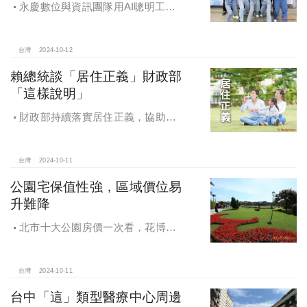
永慶數位與資訊團隊用AI聰明工
作，吸引眾多資通訊好手加入，永慶
用科技翻轉民眾購售屋體驗，領航台
灣房產科技發展
台灣
2024-10-12
賴總統談「居住正義」財政部
「這樣說明」
財政部持續落實居住正義，協助經
濟發展，減輕家庭負擔，建構優質賦
稅環境
台灣
2024-10-11
公園宅保值性強，區域價位易
升難降
北市十大公園房價一次看，花博年
漲逾一成居冠，公園宅保值性強，區
域價位易升難降
台灣
2024-10-11
台中「這」類型醫療中心周邊