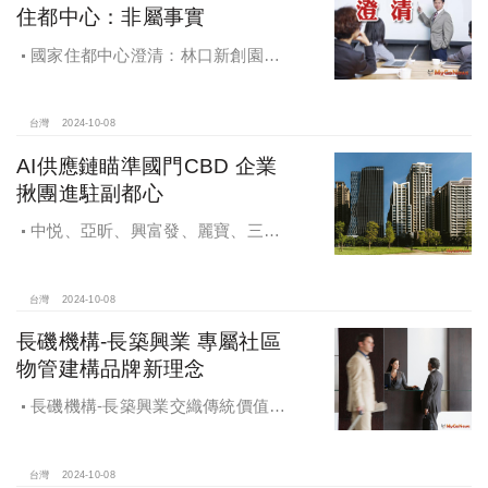
住都中心：非屬事實
國家住都中心澄清：林口新創園秉
持初衷助力新創發展列印
台灣
2024-10-08
AI供應鏈瞄準國門CBD 企業
揪團進駐副都心
中悦、亞昕、興富發、麗寶、三發
地產、新濠等建商均陸續進入副都心
興建商辦，目前整體開發率近六成，
未來還陸續有超過7萬坪辦公樓面積新
台灣
2024-10-08
供給。
長磯機構-長築興業 專屬社區
物管建構品牌新理念
長磯機構-長築興業交織傳統價值與
創新理念，繼一品苑、聽河院與聽心
苑系列，即將為您獻上全新白派美學
家邸「長築白樓1」
台灣
2024-10-08