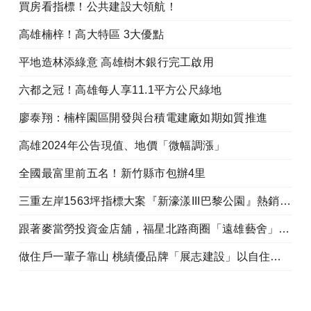
買房看指標！公共建設大領航！
高雄楠梓！高大特區 3大優點
平地造林添綠意 高雄樹木銀行完工啟用
六都之冠！高雄每人享11.1平方公尺綠地
廖泰翔：楠梓園區開發與台積電建廠如期如質推進
高雄2024年公告現值、地價「微幅調漲」
全國最富里前五名！新竹縣市包辦4里
三重左岸1563坪指標大案『新濠漾III巴黎公園』熱銷開工
跟著麥當勞投資金店舖，福星北路商圈「遠雄藝舍」金店炙手可熱
做住戶一輩子靠山 桃績優品牌「展志建設」以自住心蓋房