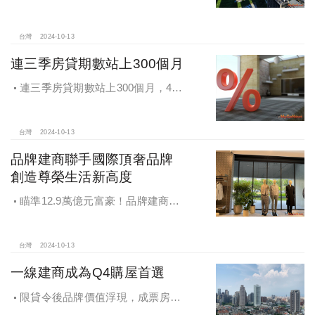
鎮交易破2千件最熱絡！淡海新市鎮預
售還有3字頭！成交件數直逼2千件
台灣
2024-10-13
連三季房貸期數站上300個月
連三季房貸期數站上300個月，4都
貸款期數創新高
台灣
2024-10-13
品牌建商聯手國際頂奢品牌
創造尊榮生活新高度
瞄準12.9萬億元富豪！品牌建商聯
手國際頂奢品牌 創造尊榮生活新高度
台灣
2024-10-13
一線建商成為Q4購屋首選
限貸令後品牌價值浮現，成票房保
證，Q4一線建商成為購屋首選，以頂