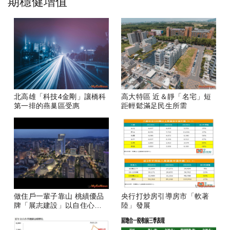
期穩健增值
北高雄「科技4金剛」讓橋科
高大特區 近＆靜「名宅」短
第一排的燕巢區受惠
距輕鬆滿足民生所需
做住戶一輩子靠山 桃績優品
央行打炒房引導房市「軟著
牌「展志建設」以自住心蓋
陸」發展
房