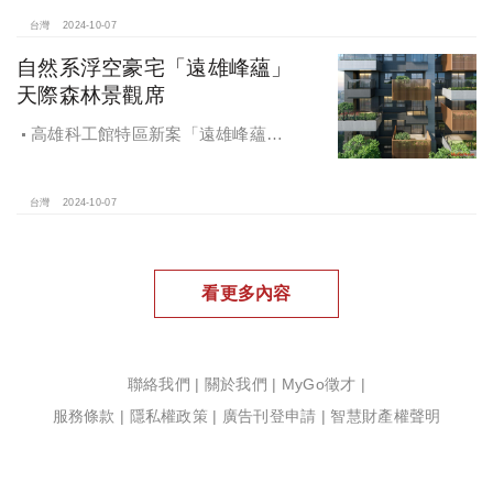
地開發集團率先捐款100萬助力周邊居
民復原家園
台灣
2024-10-07
自然系浮空豪宅「遠雄峰蘊」
天際森林景觀席
高雄科工館特區新案「遠雄峰蘊」
在1598坪朗闊大基地打造凌空27層的
天空森林
台灣
2024-10-07
看更多內容
聯絡我們
|
關於我們
|
MyGo徵才
|
服務條款
|
隱私權政策
|
廣告刊登申請
|
智慧財產權聲明
Copyright ©2020 MyGoNews.com.All right reserved.