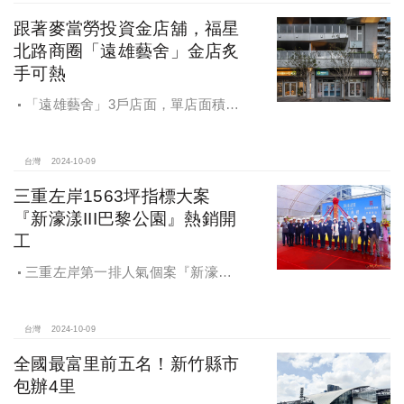
跟著麥當勞投資金店舖，福星
北路商圈「遠雄藝舍」金店炙
手可熱
「遠雄藝舍」3戶店面，單店面積在
28~36坪間，開價每坪103~106萬元，
符合逢甲商圈福星路街邊店目前站上
百萬的交易行情
台灣
2024-10-09
三重左岸1563坪指標大案
『新濠漾III巴黎公園』熱銷開
工
三重左岸第一排人氣個案『新濠漾III
巴黎公園』，日前隆重舉辦開工典禮
台灣
2024-10-09
全國最富里前五名！新竹縣市
包辦4里