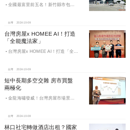
全國最富里前五名！新竹縣市包辦4
里，有錢人喜歡住哪種房？坪數大、
總價高成購屋首選
台灣
2024-10-09
台灣房屋x HOMEE AI！打造
「全能魔法家」
台灣房屋x HOMEE AI！打造「全能
魔法家」，AI地產機器人5.0！台灣房
屋三大AI技術智能服務
台灣
2024-10-09
短中長期多空交雜 房市買盤
兩極化
金龍海嘯發威！台灣房屋市場景氣
燈號，黃紅燈將轉綠，央行投變化
球，青安族保送 投資族三振，唯他有
望全壘打
台灣
2024-10-08
林口社宅轉做酒店出租？國家