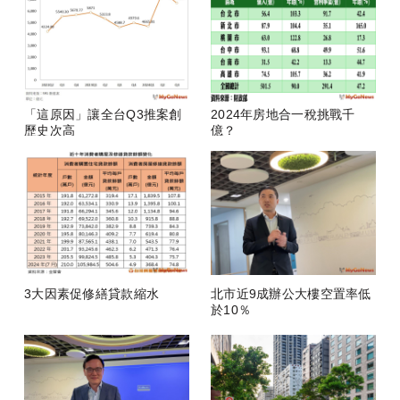
「這原因」讓全台Q3推案創
2024年房地合一稅挑戰千
歷史次高
億？
3大因素促修繕貸款縮水
北市近9成辦公大樓空置率低
於10％