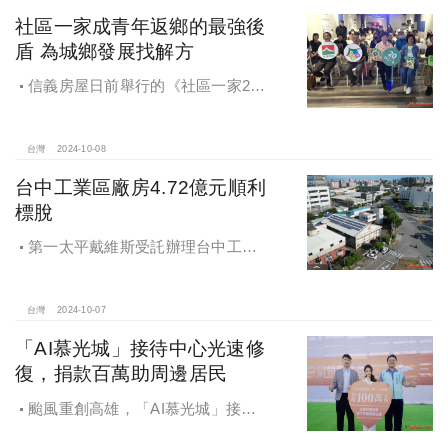
社區一家成青年返鄉的最強後
盾 為城鄉發展找解方
信義房屋日前舉行的《社區一家20
週年得主故事講座》，特別邀請來自
宜蘭的美得冒泡共同創辦人張台賜和
彰化鬆勢三日節策展人劉孟豪分享他
台灣
2024-10-08
們如何以創新思維和社區凝聚力，為
台中工業區廠房4.72億元順利
家鄉帶來改變和發展的故事。
標脫
第一太平戴維斯受託辦理台中工業
區三面臨路廠房公開標售，由在地機
電工程顧問公司以4.72億元得標，溢
價率5％。
台灣
2024-10-07
「AI慕光城」接待中心光速修
復，捐款百萬助周邊居民
颱風重創高雄，「AI慕光城」接待
中心光速神修復中，清景麟集團與三