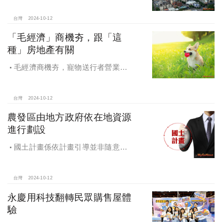
級規劃吸引理性購屋者
台灣
2024-10-12
「毛經濟」商機夯，跟「這
種」房地產有關
毛經濟商機夯，寵物送行者營業額
大漲9.8倍，都會人寵愛毛孩，台中、
高雄相關產業熱
台灣
2024-10-12
農發區由地方政府依在地資源
進行劃設
國土計畫係依計畫引導並非隨意亂
畫 兼顧農地維護及發展需求
台灣
2024-10-12
永慶用科技翻轉民眾購售屋體
驗