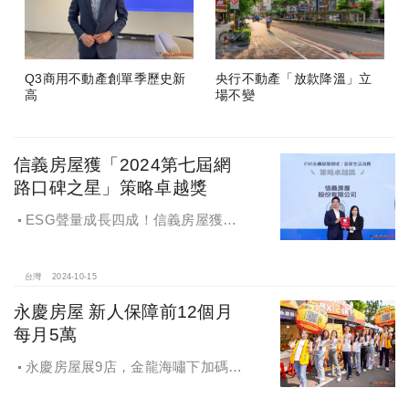
Q3商用不動產創單季歷史新
央行不動產「放款降溫」立
高
場不變
信義房屋獲「2024第七屆網
路口碑之星」策略卓越獎
ESG聲量成長四成！信義房屋獲
「2024第七屆網路口碑之星」策略卓
越獎
台灣
2024-10-15
永慶房屋 新人保障前12個月
每月5萬
永慶房屋展9店，金龍海嘯下加碼員
工保障及福利！員工保障再升級，每
月還多放「有薪充電假」擴大員工幸