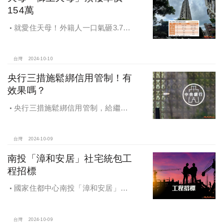
154萬
就愛住天母！外籍人一口氣砸3.78
億買兩戶，天母新豪宅「御上天
母」，頂樓單價154萬最高
台灣
2024-10-10
央行三措施鬆綁信用管制！有
效果嗎？
央行三措施鬆綁信用管制，給繼
承、交換屋族活路，央行鐵了心打
房，多戶投資客恐難眠
台灣
2024-10-09
南投「漳和安居」社宅統包工
程招標
國家住都中心南投「漳和安居」社
宅統包工程招標
台灣
2024-10-09