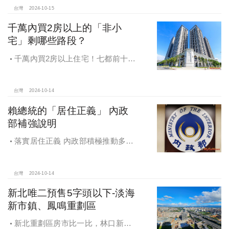
福感，看得到更領得到！業務新人保
台灣
2024-10-15
障前12個月每月5萬
千萬內買2房以上的「非小
宅」剩哪些路段？
千萬內買2房以上住宅！七都前十大
熱銷路段大公開，新北這區包辦前5
名，桃園也有2路段上榜
台灣
2024-10-14
賴總統的「居住正義」 內政
部補強說明
落實居住正義 內政部積極推動多元
住宅方案 健全房市治理
台灣
2024-10-14
新北唯二預售5字頭以下-淡海
新市鎮、鳳鳴重劃區
新北重劃區房市比一比，林口新市