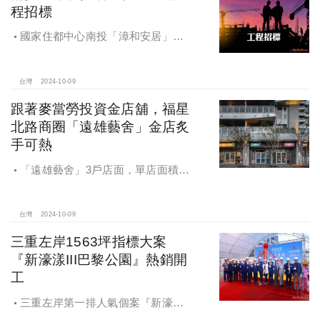
程招標
國家住都中心南投「漳和安居」社
宅統包工程招標
台灣
2024-10-09
跟著麥當勞投資金店舖，福星
北路商圈「遠雄藝舍」金店炙
手可熱
「遠雄藝舍」3戶店面，單店面積在
28~36坪間，開價每坪103~106萬元，
符合逢甲商圈福星路街邊店目前站上
百萬的交易行情
台灣
2024-10-09
三重左岸1563坪指標大案
『新濠漾III巴黎公園』熱銷開
工
三重左岸第一排人氣個案『新濠漾III
巴黎公園』，日前隆重舉辦開工典禮