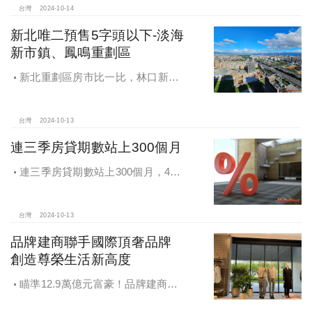
台灣
2024-10-14
新北唯二預售5字頭以下-淡海
新市鎮、鳳鳴重劃區
新北重劃區房市比一比，林口新市
鎮交易破2千件最熱絡！淡海新市鎮預
售還有3字頭！成交件數直逼2千件
台灣
2024-10-13
連三季房貸期數站上300個月
連三季房貸期數站上300個月，4都
貸款期數創新高
台灣
2024-10-13
品牌建商聯手國際頂奢品牌
創造尊榮生活新高度
瞄準12.9萬億元富豪！品牌建商聯
手國際頂奢品牌 創造尊榮生活新高度