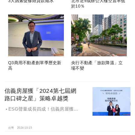
3大因素促修繕貸款縮水
北市近9成辦公大樓空置率低
於10％
Q3商用不動產創單季歷史新
央行不動產「放款降溫」立
高
場不變
信義房屋獲「2024第七屆網
路口碑之星」策略卓越獎
ESG聲量成長四成！信義房屋獲
「2024第七屆網路口碑之星」策略卓
越獎
台灣
2024-10-15