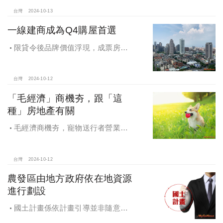
台灣
2024-10-13
一線建商成為Q4購屋首選
限貸令後品牌價值浮現，成票房保
證，Q4一線建商成為購屋首選，以頂
級規劃吸引理性購屋者
台灣
2024-10-12
「毛經濟」商機夯，跟「這
種」房地產有關
毛經濟商機夯，寵物送行者營業額
大漲9.8倍，都會人寵愛毛孩，台中、
高雄相關產業熱
台灣
2024-10-12
農發區由地方政府依在地資源
進行劃設
國土計畫係依計畫引導並非隨意亂
畫 兼顧農地維護及發展需求