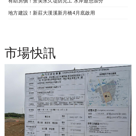
有助房價！景美永久堤防完工 水岸遊憩加分
地方建設！新莊大漢溪新月橋4月底啟用
市場快訊