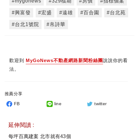
#mygonews
#329檔期
#房價
#指標個案
#興富發
#宏盛
#遠雄
#百合園
#台北苑
#台北1號院
#帛詩華
歡迎到
MyGoNews不動產網路新聞粉絲團
說說你的看
法。
推薦分享
FB
line
twitter
延伸閱讀 :
每坪百萬建案 北市就有43個