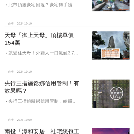
北市頂級豪宅回溫？豪宅轉手獲利
4,743萬，央行限貸沒在怕，豪宅客捧
3億多現金交易
台灣
2024-10-10
天母「御上天母」頂樓單價
154萬
就愛住天母！外籍人一口氣砸3.78
億買兩戶，天母新豪宅「御上天
母」，頂樓單價154萬最高
台灣
2024-10-10
央行三措施鬆綁信用管制！有
效果嗎？
央行三措施鬆綁信用管制，給繼
承、交換屋族活路，央行鐵了心打
房，多戶投資客恐難眠
台灣
2024-10-09
南投「漳和安居」社宅統包工