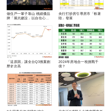
做住戶一輩子靠山 桃績優品
央行打炒房引導房市「軟著
牌「展志建設」以自住心蓋
陸」發展
房
「這原因」讓全台Q3推案創
2024年房地合一稅挑戰千
歷史次高
億？