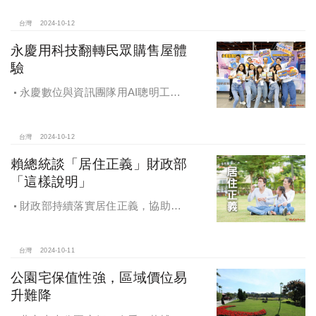
台灣
2024-10-12
永慶用科技翻轉民眾購售屋體
驗
永慶數位與資訊團隊用AI聰明工
作，吸引眾多資通訊好手加入，永慶
用科技翻轉民眾購售屋體驗，領航台
灣房產科技發展
台灣
2024-10-12
賴總統談「居住正義」財政部
「這樣說明」
財政部持續落實居住正義，協助經
濟發展，減輕家庭負擔，建構優質賦
稅環境
台灣
2024-10-11
公園宅保值性強，區域價位易
升難降