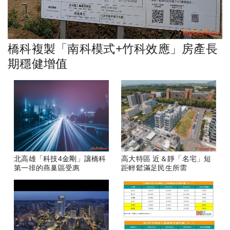
橋科複製「南科模式+竹科效應」房產長
期穩健增值
北高雄「科技4金剛」讓橋科
高大特區 近＆靜「名宅」短
第一排的燕巢區受惠
距輕鬆滿足民生所需