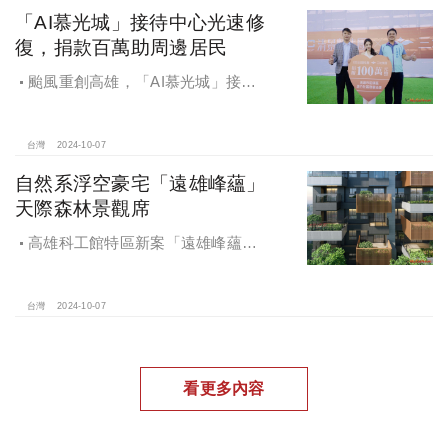
「AI慕光城」接待中心光速修
復，捐款百萬助周邊居民
颱風重創高雄，「AI慕光城」接待
中心光速神修復中，清景麟集團與三
地開發集團率先捐款100萬助力周邊居
民復原家園
台灣
2024-10-07
自然系浮空豪宅「遠雄峰蘊」
天際森林景觀席
高雄科工館特區新案「遠雄峰蘊」
在1598坪朗闊大基地打造凌空27層的
天空森林
台灣
2024-10-07
看更多內容