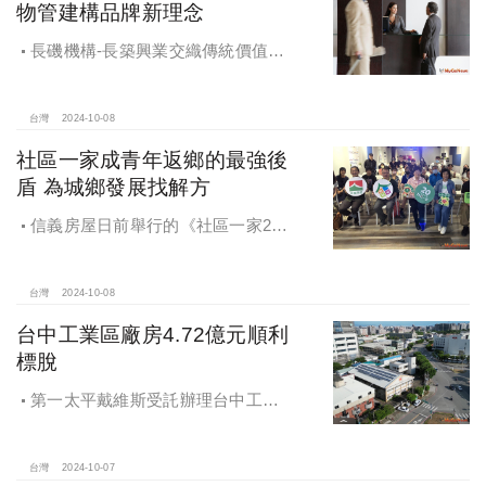
物管建構品牌新理念
長磯機構-長築興業交織傳統價值與
創新理念，繼一品苑、聽河院與聽心
苑系列，即將為您獻上全新白派美學
家邸「長築白樓1」
台灣
2024-10-08
社區一家成青年返鄉的最強後
盾 為城鄉發展找解方
信義房屋日前舉行的《社區一家20
週年得主故事講座》，特別邀請來自
宜蘭的美得冒泡共同創辦人張台賜和
彰化鬆勢三日節策展人劉孟豪分享他
台灣
2024-10-08
們如何以創新思維和社區凝聚力，為
台中工業區廠房4.72億元順利
家鄉帶來改變和發展的故事。
標脫
第一太平戴維斯受託辦理台中工業
區三面臨路廠房公開標售，由在地機
電工程顧問公司以4.72億元得標，溢
價率5％。
台灣
2024-10-07