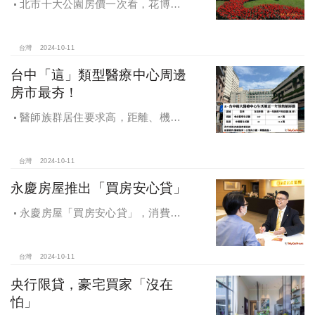
北市十大公園房價一次看，花博年
漲逾一成居冠，公園宅保值性強，區
域價位易升難降
台灣
2024-10-11
台中「這」類型醫療中心周邊
房市最夯！
醫師族群居住要求高，距離、機能
成買房關鍵，台中「這」類型醫療中
心周邊房市最夯！
台灣
2024-10-11
永慶房屋推出「買房安心貸」
永慶房屋「買房安心貸」，消費者
申請房貸免排隊還有利率優惠！永慶
房屋全方位購屋保障，保障客戶不動
產交易安全
台灣
2024-10-11
央行限貸，豪宅買家「沒在
怕」