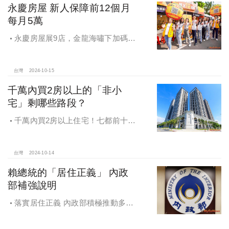
永慶房屋 新人保障前12個月
每月5萬
永慶房屋展9店，金龍海嘯下加碼員
工保障及福利！員工保障再升級，每
月還多放「有薪充電假」擴大員工幸
福感，看得到更領得到！業務新人保
台灣
2024-10-15
障前12個月每月5萬
千萬內買2房以上的「非小
宅」剩哪些路段？
千萬內買2房以上住宅！七都前十大
熱銷路段大公開，新北這區包辦前5
名，桃園也有2路段上榜
台灣
2024-10-14
賴總統的「居住正義」 內政
部補強說明
落實居住正義 內政部積極推動多元
住宅方案 健全房市治理