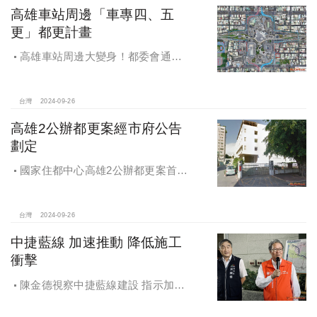
高雄車站周邊「車專四、五
更」都更計畫
高雄車站周邊大變身！都委會通過
車專四、五更新計畫
台灣
2024-09-26
高雄2公辦都更案經市府公告
劃定
國家住都中心高雄2公辦都更案首度
公開更新地區經市府公告劃定
台灣
2024-09-26
中捷藍線 加速推動 降低施工
衝擊
陳金德視察中捷藍線建設 指示加速
推動 降低施工衝擊