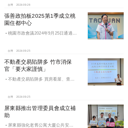
台灣
2024-09-26
張善政拍板2025第1季成立桃
園住都中心
桃園市政會議2024年9月25日通過
「桃園市住宅及都市更新中心設置自
治條例」將原本社宅服務中心改制為
住都中心
台灣
2024-09-25
不動產交易陷阱多 竹市消保
官「要大家謹慎」
不動產交易陷阱多 買房看屋、查
價、議價、審閱步驟不可少
台灣
2024-09-25
屏東縣推出管理委員會成立補
助
屏東縣強化老舊公寓大廈公共安全