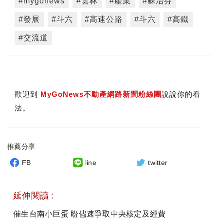
#mygonews
#雲林
#產業
#蘇治芬
#發展
#斗六
#高速公路
#斗六
#高鐵
#交流道
歡迎到
MyGoNews不動產網路新聞粉絲團
說說你的看
法。
推薦分享
FB
line
twitter
延伸閱讀 :
催生台南小巨蛋 盼儘速爭取中央核定及經費