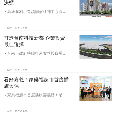
決標
高雄勝利小造鎮國家住都中心高雄
勝利安居C社宅統包工程決標
台灣
2024-09-26
打造台南科技新都 企業投資
最佳選擇
台南市政府持續打造友善投資環
境，統計2019年迄今，共新增1,598件
投資案，吸引2,153億元投資額，增加
超過5萬個就業機會
台灣
2024-09-26
看好嘉義！家樂福超市首度插
旗太保
家樂福超市首度插旗嘉義縣！翁章
梁蒞臨歡慶開幕
台灣
2024-09-26