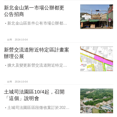
新北金山第一市場公辦都更
公告招商
新北金山區首件公有市場公辦都更
案 本月公告招商徵求出資人
台灣
2024-10-04
新營交流道附近特定區計畫案
辦理公展
擴大及變更新營交流道附近特定區
計畫案辦理再公展作業
台灣
2024-10-04
土城司法園區10/4起，召開
「這個」說明會
土城司法園區區段徵收案訂於2024
年10月4日、7日及8日召開抵價地抽