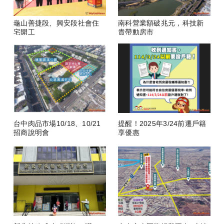
龜山善捷段、興安段社會住
南科營業額破兆元，科技新
宅開工
貴帶動房市
台中肉品市場10/18、10/21
提醒！2025年3/24前遷戶籍
招商說明會
享優惠