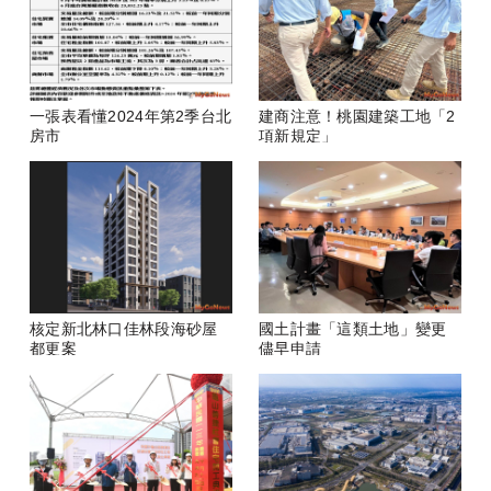
一張表看懂2024年第2季台北
建商注意！桃園建築工地「2
房市
項新規定」
核定新北林口佳林段海砂屋
國土計畫「這類土地」變更
都更案
儘早申請