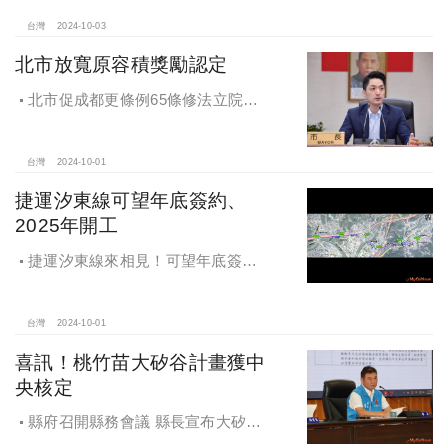
籤暨配地作業說明會
台灣
2024-10-03
北市放寬原容積獎勵認定
北市促成都更條例65條修法立院初
審通過，放寬原容積獎勵認定
台灣
2024-10-01
捷運汐東線可望年底簽約、
2025年開工
捷運汐東線來相見！可望年底簽約
2025年開工
台灣
2024-10-01
喜訊！桃竹苗大矽谷計畫獲中
央核定
縣府召開縣務會議 縣長宣布大矽谷
好消息