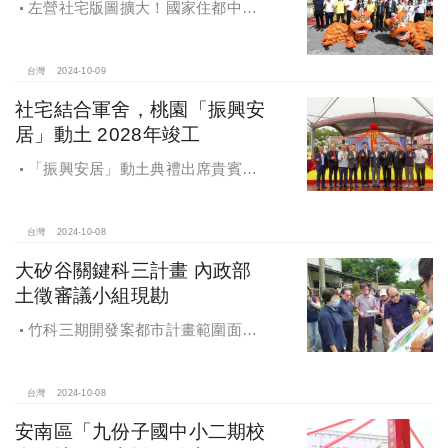
左營社宅版圖擴大！國家住都中心
「海景安居A」動土
台灣
2024-10-09
社宅結合軍舍，桃園「振興安
居」動土 2028年竣工
「振興安居」動土典禮出席貴賓有
內政部董建宏政務次長、國家住都中
心花敬群董事長、立法委員魯明哲、
財政部國有財產署曾國基署長、桃園
台灣
2024-10-08
市都市發展局江南志局長等各方嘉
大矽谷關鍵科三計畫 內政部
賓，祈求工程順利進行。
土徵審議小組現勘
竹科三期開發案都市計畫範圍面積
453.94公頃，計畫區位主要開發範圍
是竹東頭重、二重、三重與柯子湖部
分地區
台灣
2024-10-08
安南區「九份子國中小二期校