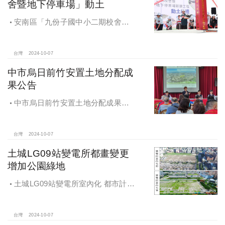
舍暨地下停車場」動土
安南區「九份子國中小二期校舍暨
地下停車場」動土 黃偉哲：為當地提
供便捷就學及優質生活環境
台灣
2024-10-07
中市烏日前竹安置土地分配成
果公告
中市烏日前竹安置土地分配成果公
告 創新行政流程共創雙贏
台灣
2024-10-07
土城LG09站變電所都畫變更
增加公園綠地
土城LG09站變電所室內化 都市計畫
變更增加公園綠地
台灣
2024-10-07