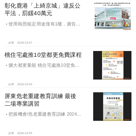
彰化鹿港「上綺京城」違反公
平法，罰鍰40萬元
使用執照核定用途僅有1樓，廣告宣
稱及圖示卻出現2樓及夾層設計，違法
遭罰!
台灣
2024-10-07
桃住宅處推10堂都更免費課程
擴大都更量能 桃住宅處推10堂免費
課程 一次掌握桃園都更重點
台灣
2024-10-05
屏東危老重建教育訓練 最後
二場專業講習
把握機會!危老重建教育訓練 2024年
度最後二場專業講習
台灣
2024-10-05