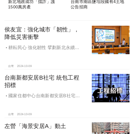
新北地政成功「擋詐」護
台南市南區鹽埕段國有4土地
1500萬房產
公告招商
侯友宜：強化城市「韌性」，
降低災害衝擊
耕耘民心 強化韌性 擘劃新北永續宜
居
台灣
2024-10-09
台南新都安居B社宅 統包工程
招標
國家住都中心台南新都安居B社宅
統包工程招標
台灣
2024-10-09
左營「海景安居A」動土