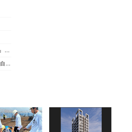
三重左岸1563坪指標大案『新濠漾III巴黎公園』熱銷開工
做住戶一輩子靠山 桃績優品牌「展志建設」以自住心蓋房