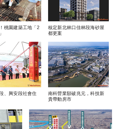
！桃園建築工地「2
核定新北林口佳林段海砂屋
」
都更案
段、興安段社會住
南科營業額破兆元，科技新
貴帶動房市