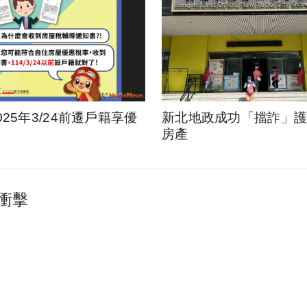
025年3/24前遷戶籍享優
新北地政成功「擋詐」護1
房產
衝擊