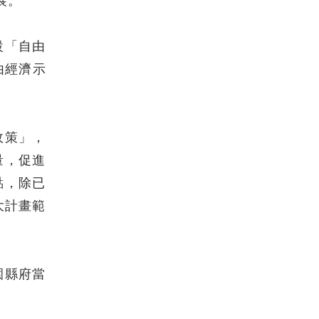
展。
設「自由
由經濟示
政策」，
量，促進
點，除已
大計畫範
園縣府當