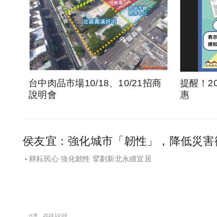
台中肉品市場10/18、10/21招商
提醒！2
說明會
惠
侯友宜：強化城市「韌性」，降低災害
耕耘民心 強化韌性 擘劃新北永續宜居
台灣
2024-10-09