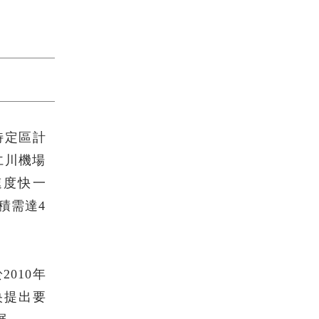
特定區計
仁川機場
速度快一
積需達4
010年
央提出要