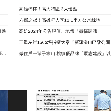
高雄楠梓！高大特區 3大優點
六都之冠！高雄每人享11.1平方公尺綠地
推進
高雄2024年公告現值、地價「微幅調漲」
跟著麥當勞投資金店舖，福星北路商圈「遠雄藝舍」金店炙手可熱