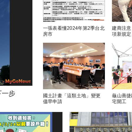
一張表看懂2024年第2季台北
建商注意
房市
項新規定
下一步
國土計畫「這類土地」變更
龜山善捷
儘早申請
宅開工