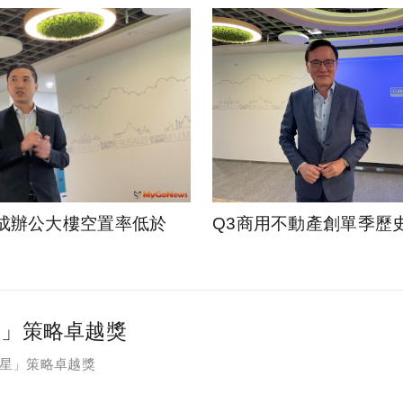
成辦公大樓空置率低於
Q3商用不動產創單季歷
星」策略卓越獎
之星」策略卓越獎