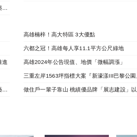
【影音專訪】當音樂碰上建築，激盪出創新建築語彙
高雄楠梓！高大特區 3大優點
六都之冠！高雄每人享11.1平方公尺綠地
推進
高雄2024年公告現值、地價「微幅調漲」
跟著麥當勞投資金店舖，福星北路商圈「遠雄藝舍」金店炙手可熱