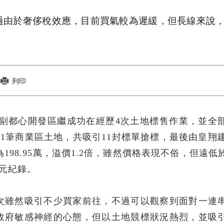
過由於奢侈稅效應，目前買氣較為遲緩，但長線來說
列印
新莊副都心開發區繼成功在經歷4次土地標售作業，並全
後1筆商業區土地，共吸引11封標單搶標，最後由皇翔建
為198.95萬，溢價1.2倍，雖然價格表現不俗，但遠低
萬元紀錄。
次雖然吸引不少買家前往，不過可以觀察到面對一連
政府敏感神經的心態，但以土地競標狀況熱烈，並吸