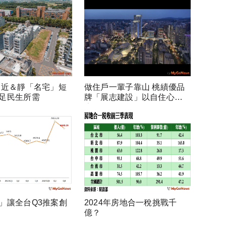
 近＆靜「名宅」短
做住戶一輩子靠山 桃績優品
足民生所需
牌「展志建設」以自住心蓋
房
」讓全台Q3推案創
2024年房地合一稅挑戰千
億？