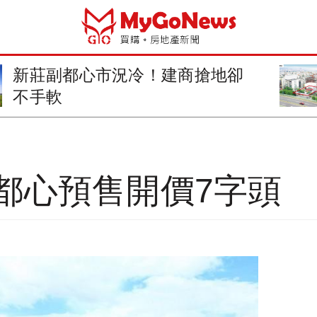
北市建國北路368坪住宅地475萬
標出
都心預售開價7字頭