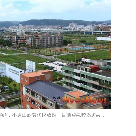
字頭，不過由於奢侈稅效應，目前買氣較為遲緩，