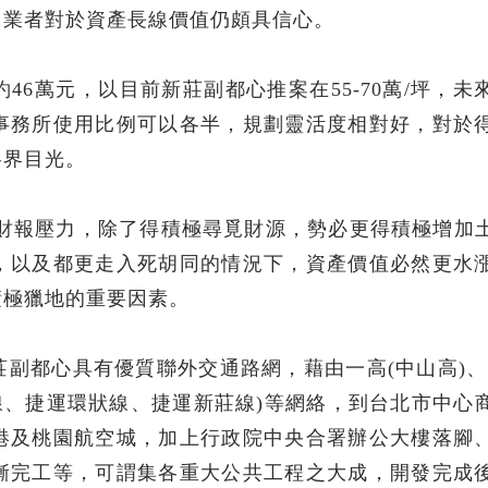
，業者對於資產長線價值仍頗具信心。
6萬元，以目前新莊副都心推案在55-70萬/坪，未
事務所使用比例可以各半，規劃靈活度相對好，對於
各界目光。
面對財報壓力，除了得積極尋覓財源，勢必更得積極增加
，以及都更走入死胡同的情況下，資產價值必然更水
積極獵地的重要因素。
副都心具有優質聯外交通路網，藉由一高(中山高)、
線、捷運環狀線、捷運新莊線)等網絡，到台北市中心
港及桃園航空城，加上行政院中央合署辦公大樓落腳
漸完工等，可謂集各重大公共工程之大成，開發完成