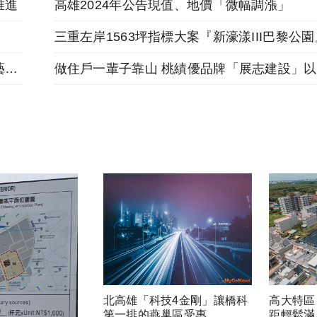
推進
高雄2024年公告現值、地價「微幅調漲」
跟著麥當勞投資金店舖，福星北路商圈「遠雄藝舍」金店炙手可熱
北高雄「科技4金剛」讓橋科
高大特區
第一排的燕巢區受惠
距輕鬆滿