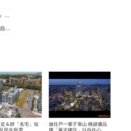
三重左岸1563坪指標大案『新濠漾III巴黎公園』熱銷開工
做住戶一輩子靠山 桃績優品牌「展志建設」以自住心蓋房
 近＆靜「名宅」短
做住戶一輩子靠山 桃績優品
足民生所需
牌「展志建設」以自住心蓋