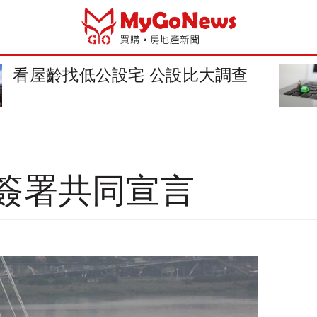
網路找屋更晉級 公設比列入搜尋
條件
簽署共同宣言