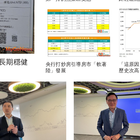
長期穩健
央行打炒房引導房市「軟著
「這原因
陸」發展
歷史次高