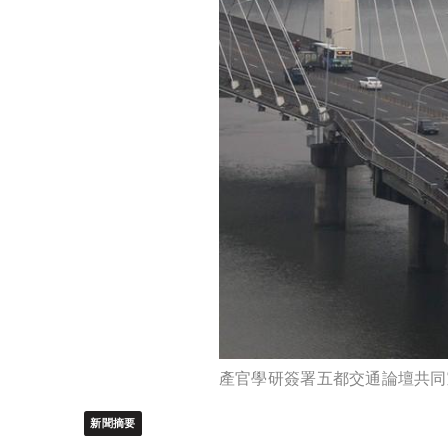
產官學研簽署五都交通論壇共同
新聞摘要