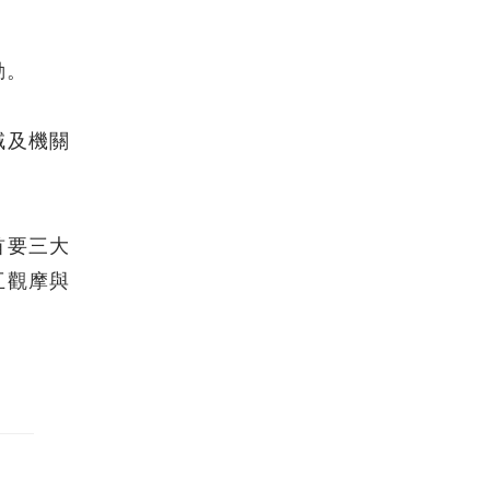
動。
域及機關
首要三大
互觀摩與