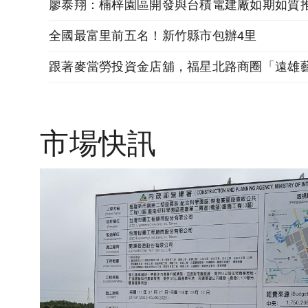
廖泰翔：楠梓園區開發與台積電建廠如期如質
全國最富里前五名！新竹縣市包辦4里
市場快訊