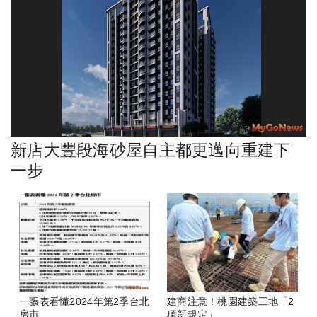
新店大豐段海砂屋自主都更邁向重建下
一步
一張表看懂2024年第2季台北
建商注意！桃園建築工地「2
房市
項新規定」