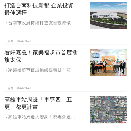
打造台南科技新都 企業投資
最佳選擇
台南市政府持續打造友善投資環
境，統計2019年迄今，共新增1,598件
投資案，吸引2,153億元投資額，增加
超過5萬個就業機會
台灣
2024-09-26
看好嘉義！家樂福超市首度插
旗太保
家樂福超市首度插旗嘉義縣！翁章
梁蒞臨歡慶開幕
台灣
2024-09-26
高雄車站周邊「車專四、五
更」都更計畫
高雄車站周邊大變身！都委會通過
車專四、五更新計畫