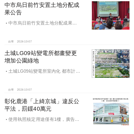
中市烏日前竹安置土地分配成
果公告
中市烏日前竹安置土地分配成果公
告 創新行政流程共創雙贏
台灣
2024-10-07
土城LG09站變電所都畫變更
增加公園綠地
土城LG09站變電所室內化 都市計畫
變更增加公園綠地
台灣
2024-10-07
彰化鹿港「上綺京城」違反公
平法，罰鍰40萬元
使用執照核定用途僅有1樓，廣告宣
稱及圖示卻出現2樓及夾層設計，違法
遭罰!