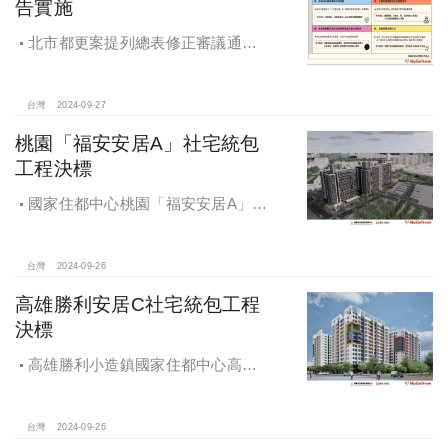
告實施
北市都更案提列總表修正審議通過
將於 12月公告實施
台灣
2024-09-27
桃園「福安安居A」社宅統包
工程決標
國家住都中心桃園「福安安居A」社
宅統包工程決標
台灣
2024-09-26
高雄勝利安居C社宅統包工程
決標
高雄勝利小造鎮國家住都中心高雄
勝利安居C社宅統包工程決標
台灣
2024-09-26