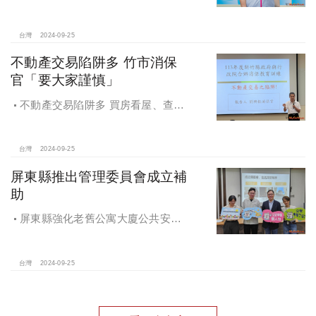
「桃園市住宅及都市更新中心設置自
治條例」將原本社宅服務中心改制為
住都中心
台灣
2024-09-25
不動產交易陷阱多 竹市消保
官「要大家謹慎」
不動產交易陷阱多 買房看屋、查
價、議價、審閱步驟不可少
台灣
2024-09-25
屏東縣推出管理委員會成立補
助
屏東縣強化老舊公寓大廈公共安全
檢查與管理 推出管理委員會成立補助
台灣
2024-09-25