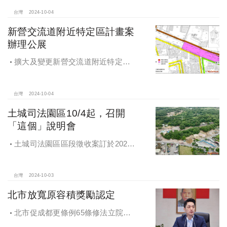
台灣
2024-10-04
新營交流道附近特定區計畫案
辦理公展
擴大及變更新營交流道附近特定區
計畫案辦理再公展作業
台灣
2024-10-04
土城司法園區10/4起，召開
「這個」說明會
土城司法園區區段徵收案訂於2024
年10月4日、7日及8日召開抵價地抽
籤暨配地作業說明會
台灣
2024-10-03
北市放寬原容積獎勵認定
北市促成都更條例65條修法立院初
審通過，放寬原容積獎勵認定