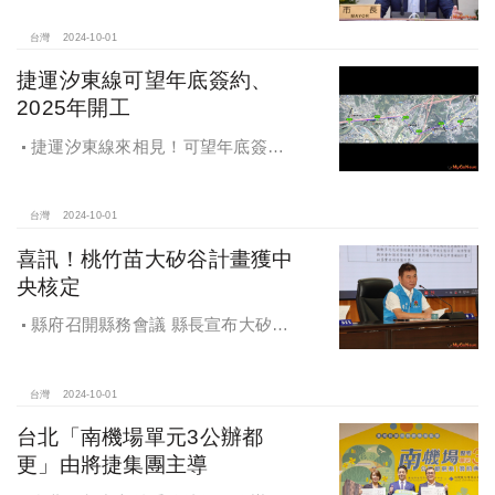
台灣
2024-10-01
捷運汐東線可望年底簽約、
2025年開工
捷運汐東線來相見！可望年底簽約
2025年開工
台灣
2024-10-01
喜訊！桃竹苗大矽谷計畫獲中
央核定
縣府召開縣務會議 縣長宣布大矽谷
好消息
台灣
2024-10-01
台北「南機場單元3公辦都
更」由將捷集團主導