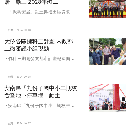
居」動土 2028年竣工
「振興安居」動土典禮出席貴賓有
內政部董建宏政務次長、國家住都中
心花敬群董事長、立法委員魯明哲、
財政部國有財產署曾國基署長、桃園
台灣
2024-10-08
市都市發展局江南志局長等各方嘉
大矽谷關鍵科三計畫 內政部
賓，祈求工程順利進行。
土徵審議小組現勘
竹科三期開發案都市計畫範圍面積
453.94公頃，計畫區位主要開發範圍
是竹東頭重、二重、三重與柯子湖部
分地區
台灣
2024-10-08
安南區「九份子國中小二期校
舍暨地下停車場」動土
安南區「九份子國中小二期校舍暨
地下停車場」動土 黃偉哲：為當地提
供便捷就學及優質生活環境
台灣
2024-10-07