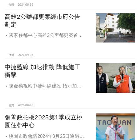
台灣
2024-09-26
高雄2公辦都更案經市府公告
劃定
國家住都中心高雄2公辦都更案首度
公開更新地區經市府公告劃定
台灣
2024-09-26
中捷藍線 加速推動 降低施工
衝擊
陳金德視察中捷藍線建設 指示加速
推動 降低施工衝擊
台灣
2024-09-26
張善政拍板2025第1季成立桃
園住都中心
桃園市政會議2024年9月25日通過