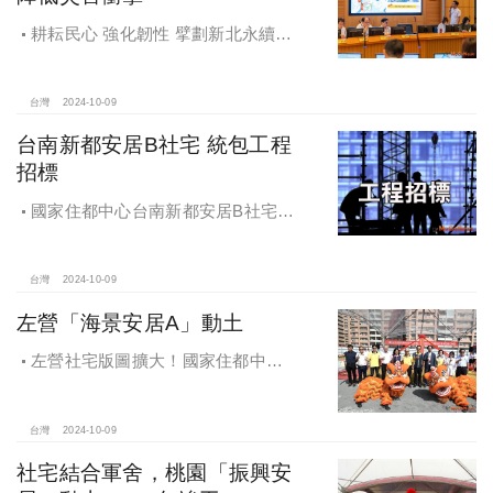
耕耘民心 強化韌性 擘劃新北永續宜
居
台灣
2024-10-09
台南新都安居B社宅 統包工程
招標
國家住都中心台南新都安居B社宅
統包工程招標
台灣
2024-10-09
左營「海景安居A」動土
左營社宅版圖擴大！國家住都中心
「海景安居A」動土
台灣
2024-10-09
社宅結合軍舍，桃園「振興安