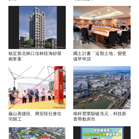
核定新北林口佳林段海砂屋
國土計畫「這類土地」變更
都更案
儘早申請
龜山善捷段、興安段社會住
南科營業額破兆元，科技新
宅開工
貴帶動房市