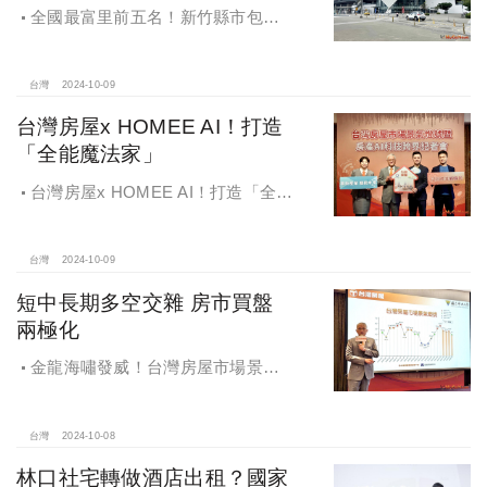
全國最富里前五名！新竹縣市包辦4
里，有錢人喜歡住哪種房？坪數大、
總價高成購屋首選
台灣
2024-10-09
台灣房屋x HOMEE AI！打造
「全能魔法家」
台灣房屋x HOMEE AI！打造「全能
魔法家」，AI地產機器人5.0！台灣房
屋三大AI技術智能服務
台灣
2024-10-09
短中長期多空交雜 房市買盤
兩極化
金龍海嘯發威！台灣房屋市場景氣
燈號，黃紅燈將轉綠，央行投變化
球，青安族保送 投資族三振，唯他有
望全壘打
台灣
2024-10-08
林口社宅轉做酒店出租？國家