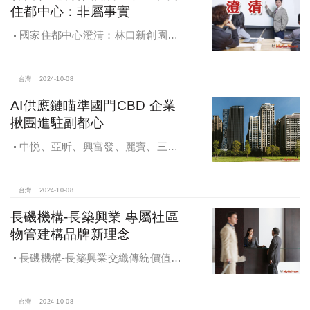
住都中心：非屬事實
國家住都中心澄清：林口新創園秉
持初衷助力新創發展列印
台灣
2024-10-08
AI供應鏈瞄準國門CBD 企業
揪團進駐副都心
中悦、亞昕、興富發、麗寶、三發
地產、新濠等建商均陸續進入副都心
興建商辦，目前整體開發率近六成，
未來還陸續有超過7萬坪辦公樓面積新
台灣
2024-10-08
供給。
長磯機構-長築興業 專屬社區
物管建構品牌新理念
長磯機構-長築興業交織傳統價值與
創新理念，繼一品苑、聽河院與聽心
苑系列，即將為您獻上全新白派美學
家邸「長築白樓1」
台灣
2024-10-08