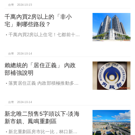
福感，看得到更領得到！業務新人保
台灣
2024-10-15
障前12個月每月5萬
千萬內買2房以上的「非小
宅」剩哪些路段？
千萬內買2房以上住宅！七都前十大
熱銷路段大公開，新北這區包辦前5
名，桃園也有2路段上榜
台灣
2024-10-14
賴總統的「居住正義」 內政
部補強說明
落實居住正義 內政部積極推動多元
住宅方案 健全房市治理
台灣
2024-10-14
新北唯二預售5字頭以下-淡海
新市鎮、鳳鳴重劃區
新北重劃區房市比一比，林口新市