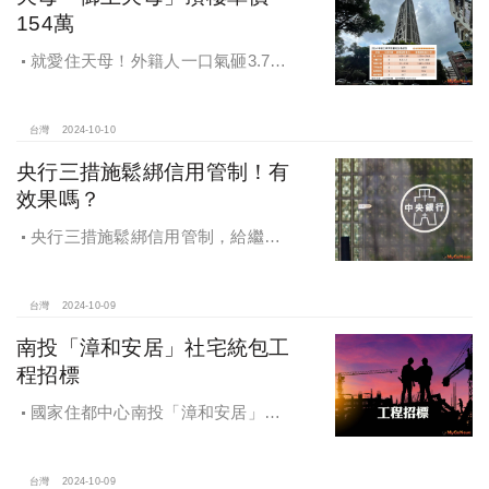
154萬
就愛住天母！外籍人一口氣砸3.78
億買兩戶，天母新豪宅「御上天
母」，頂樓單價154萬最高
台灣
2024-10-10
央行三措施鬆綁信用管制！有
效果嗎？
央行三措施鬆綁信用管制，給繼
承、交換屋族活路，央行鐵了心打
房，多戶投資客恐難眠
台灣
2024-10-09
南投「漳和安居」社宅統包工
程招標
國家住都中心南投「漳和安居」社
宅統包工程招標
台灣
2024-10-09