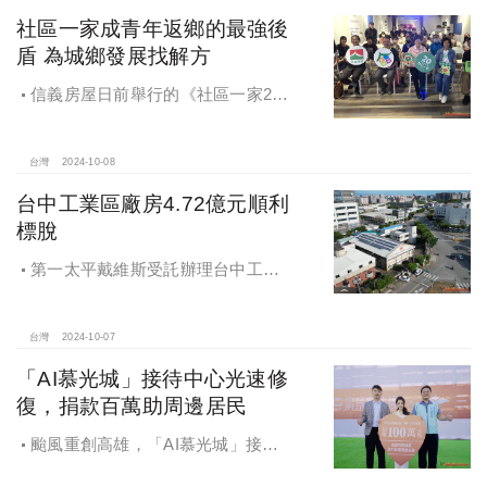
社區一家成青年返鄉的最強後
盾 為城鄉發展找解方
信義房屋日前舉行的《社區一家20
週年得主故事講座》，特別邀請來自
宜蘭的美得冒泡共同創辦人張台賜和
彰化鬆勢三日節策展人劉孟豪分享他
台灣
2024-10-08
們如何以創新思維和社區凝聚力，為
台中工業區廠房4.72億元順利
家鄉帶來改變和發展的故事。
標脫
第一太平戴維斯受託辦理台中工業
區三面臨路廠房公開標售，由在地機
電工程顧問公司以4.72億元得標，溢
價率5％。
台灣
2024-10-07
「AI慕光城」接待中心光速修
復，捐款百萬助周邊居民
颱風重創高雄，「AI慕光城」接待
中心光速神修復中，清景麟集團與三