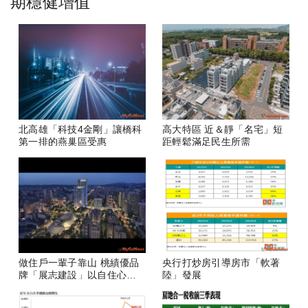
期穩健增值
北高雄「科技4金剛」讓橋科
高大特區 近＆靜「名宅」短
第一排的燕巢區受惠
距輕鬆滿足民生所需
做住戶一輩子靠山 桃績優品
央行打炒房引導房市「軟著
牌「展志建設」以自住心蓋
陸」發展
房