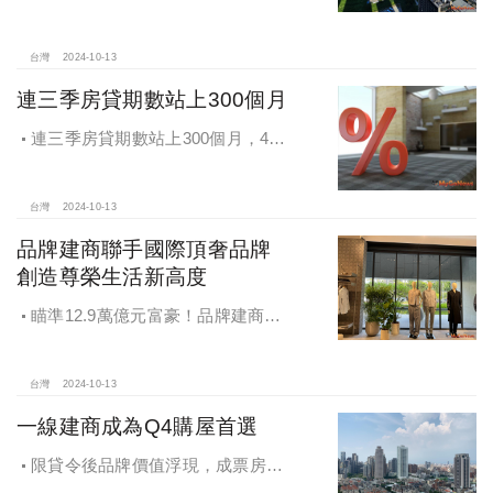
鎮交易破2千件最熱絡！淡海新市鎮預
售還有3字頭！成交件數直逼2千件
台灣
2024-10-13
連三季房貸期數站上300個月
連三季房貸期數站上300個月，4都
貸款期數創新高
台灣
2024-10-13
品牌建商聯手國際頂奢品牌
創造尊榮生活新高度
瞄準12.9萬億元富豪！品牌建商聯
手國際頂奢品牌 創造尊榮生活新高度
台灣
2024-10-13
一線建商成為Q4購屋首選
限貸令後品牌價值浮現，成票房保
證，Q4一線建商成為購屋首選，以頂