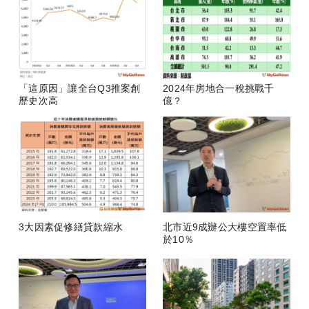
「這原因」讓全台Q3推案創
2024年房地合一稅挑戰千
歷史次高
億？
3大因素促修繕貸款縮水
北市近9成辦公大樓空置率低
於10％