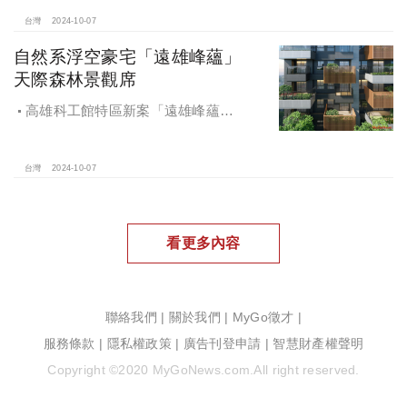
地開發集團率先捐款100萬助力周邊居
民復原家園
台灣
2024-10-07
自然系浮空豪宅「遠雄峰蘊」
天際森林景觀席
高雄科工館特區新案「遠雄峰蘊」
在1598坪朗闊大基地打造凌空27層的
天空森林
台灣
2024-10-07
看更多內容
聯絡我們
|
關於我們
|
MyGo徵才
|
服務條款
|
隱私權政策
|
廣告刊登申請
|
智慧財產權聲明
Copyright ©2020 MyGoNews.com.All right reserved.