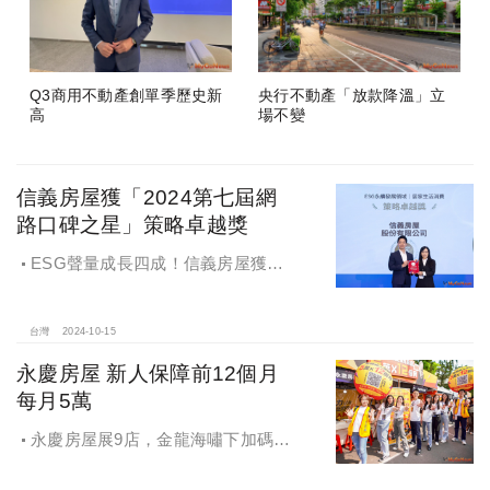
Q3商用不動產創單季歷史新
央行不動產「放款降溫」立
高
場不變
信義房屋獲「2024第七屆網
路口碑之星」策略卓越獎
ESG聲量成長四成！信義房屋獲
「2024第七屆網路口碑之星」策略卓
越獎
台灣
2024-10-15
永慶房屋 新人保障前12個月
每月5萬
永慶房屋展9店，金龍海嘯下加碼員
工保障及福利！員工保障再升級，每
月還多放「有薪充電假」擴大員工幸