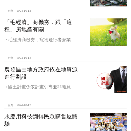
級規劃吸引理性購屋者
台灣
2024-10-12
「毛經濟」商機夯，跟「這
種」房地產有關
毛經濟商機夯，寵物送行者營業額
大漲9.8倍，都會人寵愛毛孩，台中、
高雄相關產業熱
台灣
2024-10-12
農發區由地方政府依在地資源
進行劃設
國土計畫係依計畫引導並非隨意亂
畫 兼顧農地維護及發展需求
台灣
2024-10-12
永慶用科技翻轉民眾購售屋體
驗