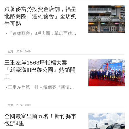
跟著麥當勞投資金店舖，福星
北路商圈「遠雄藝舍」金店炙
手可熱
「遠雄藝舍」3戶店面，單店面積在
28~36坪間，開價每坪103~106萬元，
符合逢甲商圈福星路街邊店目前站上
百萬的交易行情
台灣
2024-10-09
三重左岸1563坪指標大案
『新濠漾III巴黎公園』熱銷開
工
三重左岸第一排人氣個案『新濠漾III
巴黎公園』，日前隆重舉辦開工典禮
台灣
2024-10-09
全國最富里前五名！新竹縣市
包辦4里