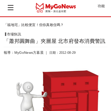
功能
莊北知產區召開協議價購及公聽會
市場快訊
「蕭邦圓舞曲」夾層屋 北市府發布消費警訊
報導：MyGoNews方暮晨 ｜
日期：2012-08-29