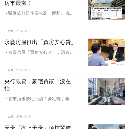
房市最夯！
醫師族群居住要求高，距離、機能
成買房關鍵，台中「這」類型醫療中
心周邊房市最夯！
台灣
2024-10-11
永慶房屋推出「買房安心貸」
永慶房屋「買房安心貸」，消費者
申請房貸免排隊還有利率優惠！永慶
房屋全方位購屋保障，保障客戶不動
產交易安全
台灣
2024-10-11
央行限貸，豪宅買家「沒在
怕」
北市頂級豪宅回溫？豪宅轉手獲利
4,743萬，央行限貸沒在怕，豪宅客捧
3億多現金交易
台灣
2024-10-10
天母「御上天母」頂樓單價