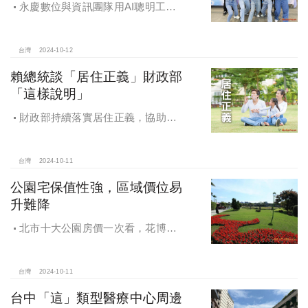
永慶數位與資訊團隊用AI聰明工
作，吸引眾多資通訊好手加入，永慶
用科技翻轉民眾購售屋體驗，領航台
灣房產科技發展
台灣
2024-10-12
賴總統談「居住正義」財政部
「這樣說明」
財政部持續落實居住正義，協助經
濟發展，減輕家庭負擔，建構優質賦
稅環境
台灣
2024-10-11
公園宅保值性強，區域價位易
升難降
北市十大公園房價一次看，花博年
漲逾一成居冠，公園宅保值性強，區
域價位易升難降
台灣
2024-10-11
台中「這」類型醫療中心周邊