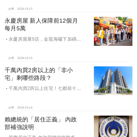
越獎
台灣
2024-10-15
永慶房屋 新人保障前12個月
每月5萬
永慶房屋展9店，金龍海嘯下加碼員
工保障及福利！員工保障再升級，每
月還多放「有薪充電假」擴大員工幸
福感，看得到更領得到！業務新人保
台灣
2024-10-15
障前12個月每月5萬
千萬內買2房以上的「非小
宅」剩哪些路段？
千萬內買2房以上住宅！七都前十大
熱銷路段大公開，新北這區包辦前5
名，桃園也有2路段上榜
台灣
2024-10-14
賴總統的「居住正義」 內政
部補強說明