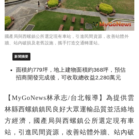
國產局與西螺鎮公所選定現有車站，引進民間資源，改善站體外
牆、站內破損及老舊設施，攜手打造交通轉運站。
新聞摘要
面積約779坪，地上建物面積約368坪，預估
招商開發完成後，可收取總收益2,280萬元
【MyGoNews林承志/台北報導】為提供雲
林縣西螺鎮鎮民良好大眾運輸品質並活絡地
方經濟，國產局與西螺鎮公所選定現有車
站，引進民間資源，改善站體外牆、站內破