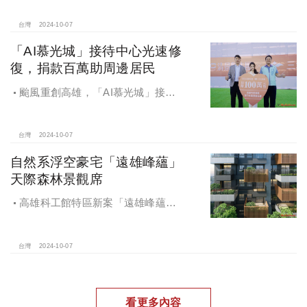
電工程顧問公司以4.72億元得標，溢
價率5％。
台灣
2024-10-07
「AI慕光城」接待中心光速修
復，捐款百萬助周邊居民
颱風重創高雄，「AI慕光城」接待
中心光速神修復中，清景麟集團與三
地開發集團率先捐款100萬助力周邊居
民復原家園
台灣
2024-10-07
自然系浮空豪宅「遠雄峰蘊」
天際森林景觀席
高雄科工館特區新案「遠雄峰蘊」
在1598坪朗闊大基地打造凌空27層的
天空森林
台灣
2024-10-07
看更多內容