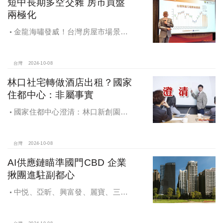
短中長期多空交雜 房市買盤
兩極化
金龍海嘯發威！台灣房屋市場景氣
燈號，黃紅燈將轉綠，央行投變化
球，青安族保送 投資族三振，唯他有
望全壘打
台灣
2024-10-08
林口社宅轉做酒店出租？國家
住都中心：非屬事實
國家住都中心澄清：林口新創園秉
持初衷助力新創發展列印
台灣
2024-10-08
AI供應鏈瞄準國門CBD 企業
揪團進駐副都心
中悦、亞昕、興富發、麗寶、三發
地產、新濠等建商均陸續進入副都心
興建商辦，目前整體開發率近六成，