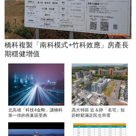
橋科複製「南科模式+竹科效應」房產長
期穩健增值
北高雄「科技4金剛」讓橋科
高大特區 近＆靜「名宅」短
第一排的燕巢區受惠
距輕鬆滿足民生所需