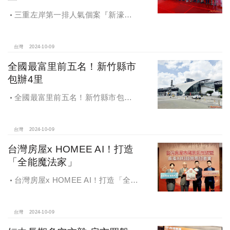
三重左岸第一排人氣個案『新濠漾III
巴黎公園』，日前隆重舉辦開工典禮
台灣
2024-10-09
全國最富里前五名！新竹縣市
包辦4里
全國最富里前五名！新竹縣市包辦4
里，有錢人喜歡住哪種房？坪數大、
總價高成購屋首選
台灣
2024-10-09
台灣房屋x HOMEE AI！打造
「全能魔法家」
台灣房屋x HOMEE AI！打造「全能
魔法家」，AI地產機器人5.0！台灣房
屋三大AI技術智能服務
台灣
2024-10-09