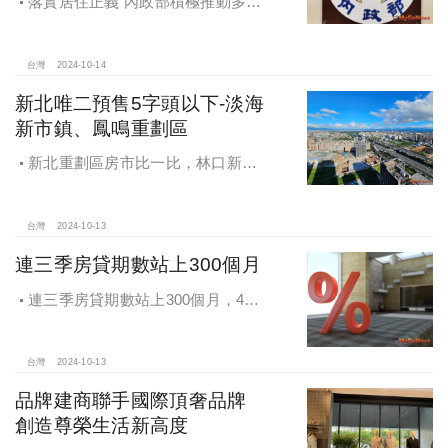
落實居住正義 內政部積極推動多元
住宅方案 健全房市治理
台灣
2024-10-14
新北唯二預售5字頭以下-淡海
新市鎮、鳳鳴重劃區
新北重劃區房市比一比，林口新市
鎮交易破2千件最熱絡！淡海新市鎮預
售還有3字頭！成交件數直逼2千件
台灣
2024-10-13
連三季房貸期數站上300個月
連三季房貸期數站上300個月，4都
貸款期數創新高
台灣
2024-10-13
品牌建商聯手國際頂奢品牌
創造尊榮生活新高度