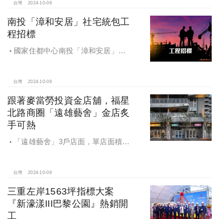
台灣
2024-10-09
南投「漳和安居」社宅統包工
程招標
國家住都中心南投「漳和安居」社
宅統包工程招標
台灣
2024-10-09
跟著麥當勞投資金店舖，福星
北路商圈「遠雄藝舍」金店炙
手可熱
「遠雄藝舍」3戶店面，單店面積在
28~36坪間，開價每坪103~106萬元，
符合逢甲商圈福星路街邊店目前站上
百萬的交易行情
台灣
2024-10-09
三重左岸1563坪指標大案
『新濠漾III巴黎公園』熱銷開
工