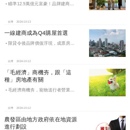
瞄準12.9萬億元富豪！品牌建商聯
手國際頂奢品牌 創造尊榮生活新高度
台灣
2024-10-13
一線建商成為Q4購屋首選
限貸令後品牌價值浮現，成票房保
證，Q4一線建商成為購屋首選，以頂
級規劃吸引理性購屋者
台灣
2024-10-12
「毛經濟」商機夯，跟「這
種」房地產有關
毛經濟商機夯，寵物送行者營業額
大漲9.8倍，都會人寵愛毛孩，台中、
高雄相關產業熱
台灣
2024-10-12
農發區由地方政府依在地資源
進行劃設