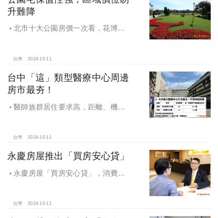
升難降
北市十大公園房價一次看，花博年
漲逾一成居冠，公園宅保值性強，區
域價位易升難降
台灣
2024-10-11
台中「這」類型醫療中心周邊
房市最夯！
醫師族群居住要求高，距離、機能
成買房關鍵，台中「這」類型醫療中
心周邊房市最夯！
台灣
2024-10-11
永慶房屋推出「買房安心貸」
永慶房屋「買房安心貸」，消費者
申請房貸免排隊還有利率優惠！永慶
房屋全方位購屋保障，保障客戶不動
產交易安全
台灣
2024-10-11