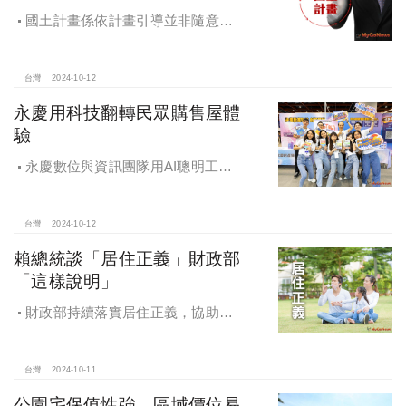
國土計畫係依計畫引導並非隨意亂
畫 兼顧農地維護及發展需求
台灣
2024-10-12
永慶用科技翻轉民眾購售屋體
驗
永慶數位與資訊團隊用AI聰明工
作，吸引眾多資通訊好手加入，永慶
用科技翻轉民眾購售屋體驗，領航台
灣房產科技發展
台灣
2024-10-12
賴總統談「居住正義」財政部
「這樣說明」
財政部持續落實居住正義，協助經
濟發展，減輕家庭負擔，建構優質賦
稅環境
台灣
2024-10-11
公園宅保值性強，區域價位易