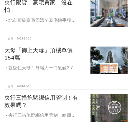
央行限貸，豪宅買家「沒在
怕」
北市頂級豪宅回溫？豪宅轉手獲利
4,743萬，央行限貸沒在怕，豪宅客捧
3億多現金交易
台灣
2024-10-10
天母「御上天母」頂樓單價
154萬
就愛住天母！外籍人一口氣砸3.78
億買兩戶，天母新豪宅「御上天
母」，頂樓單價154萬最高
台灣
2024-10-10
央行三措施鬆綁信用管制！有
效果嗎？
央行三措施鬆綁信用管制，給繼
承、交換屋族活路，央行鐵了心打
房，多戶投資客恐難眠