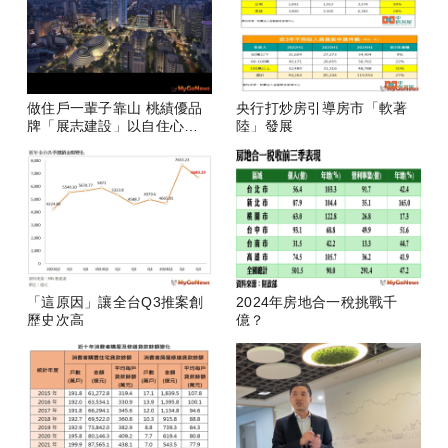
做住戶一輩子靠山 桃績優品
央行打炒房引導房市「軟著
牌「展志建設」以自住心蓋
陸」發展
房
「這原因」讓全台Q3推案創
2024年房地合一稅挑戰千
歷史次高
億？