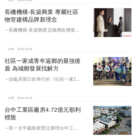
未來還陸續有超過7萬坪辦公樓面積新
台灣
2024-10-08
供給。
長磯機構-長築興業 專屬社區
物管建構品牌新理念
長磯機構-長築興業交織傳統價值與
創新理念，繼一品苑、聽河院與聽心
苑系列，即將為您獻上全新白派美學
家邸「長築白樓1」
台灣
2024-10-08
社區一家成青年返鄉的最強後
盾 為城鄉發展找解方
信義房屋日前舉行的《社區一家20
週年得主故事講座》，特別邀請來自
宜蘭的美得冒泡共同創辦人張台賜和
彰化鬆勢三日節策展人劉孟豪分享他
台灣
2024-10-08
們如何以創新思維和社區凝聚力，為
台中工業區廠房4.72億元順利
家鄉帶來改變和發展的故事。
標脫
第一太平戴維斯受託辦理台中工業
區三面臨路廠房公開標售，由在地機