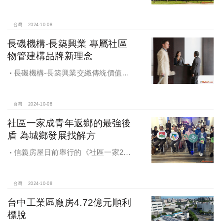
地產、新濠等建商均陸續進入副都心
興建商辦，目前整體開發率近六成，
未來還陸續有超過7萬坪辦公樓面積新
台灣
2024-10-08
供給。
長磯機構-長築興業 專屬社區
物管建構品牌新理念
長磯機構-長築興業交織傳統價值與
創新理念，繼一品苑、聽河院與聽心
苑系列，即將為您獻上全新白派美學
家邸「長築白樓1」
台灣
2024-10-08
社區一家成青年返鄉的最強後
盾 為城鄉發展找解方
信義房屋日前舉行的《社區一家20
週年得主故事講座》，特別邀請來自
宜蘭的美得冒泡共同創辦人張台賜和
彰化鬆勢三日節策展人劉孟豪分享他
台灣
2024-10-08
們如何以創新思維和社區凝聚力，為
台中工業區廠房4.72億元順利
家鄉帶來改變和發展的故事。
標脫