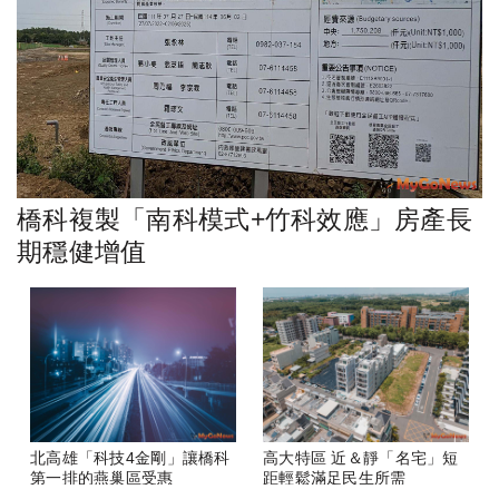
橋科複製「南科模式+竹科效應」房產長
期穩健增值
北高雄「科技4金剛」讓橋科
高大特區 近＆靜「名宅」短
第一排的燕巢區受惠
距輕鬆滿足民生所需