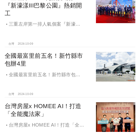
『新濠漾III巴黎公園』熱銷開
工
三重左岸第一排人氣個案『新濠漾III
巴黎公園』，日前隆重舉辦開工典禮
台灣
2024-10-09
全國最富里前五名！新竹縣市
包辦4里
全國最富里前五名！新竹縣市包辦4
里，有錢人喜歡住哪種房？坪數大、
總價高成購屋首選
台灣
2024-10-09
台灣房屋x HOMEE AI！打造
「全能魔法家」
台灣房屋x HOMEE AI！打造「全能
魔法家」，AI地產機器人5.0！台灣房
屋三大AI技術智能服務