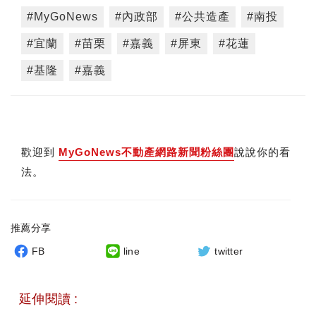
#MyGoNews
#內政部
#公共造產
#南投
#宜蘭
#苗栗
#嘉義
#屏東
#花蓮
#基隆
#嘉義
歡迎到
MyGoNews不動產網路新聞粉絲團
說說你的看
法。
推薦分享
FB
line
twitter
延伸閱讀 :