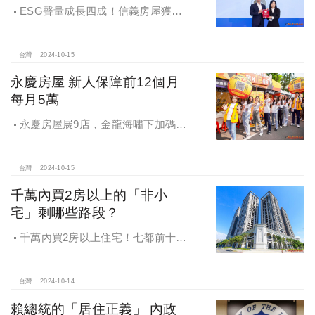
ESG聲量成長四成！信義房屋獲
「2024第七屆網路口碑之星」策略卓
越獎
台灣
2024-10-15
永慶房屋 新人保障前12個月
每月5萬
永慶房屋展9店，金龍海嘯下加碼員
工保障及福利！員工保障再升級，每
月還多放「有薪充電假」擴大員工幸
福感，看得到更領得到！業務新人保
台灣
2024-10-15
障前12個月每月5萬
千萬內買2房以上的「非小
宅」剩哪些路段？
千萬內買2房以上住宅！七都前十大
熱銷路段大公開，新北這區包辦前5
名，桃園也有2路段上榜
台灣
2024-10-14
賴總統的「居住正義」 內政