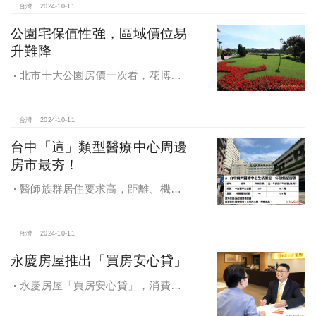
台灣
2024-10-11
公園宅保值性強，區域價位易
升難降
北市十大公園房價一次看，花博年
漲逾一成居冠，公園宅保值性強，區
域價位易升難降
台灣
2024-10-11
台中「這」類型醫療中心周邊
房市最夯！
醫師族群居住要求高，距離、機能
成買房關鍵，台中「這」類型醫療中
心周邊房市最夯！
台灣
2024-10-11
永慶房屋推出「買房安心貸」
永慶房屋「買房安心貸」，消費者
申請房貸免排隊還有利率優惠！永慶