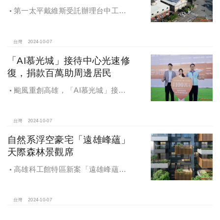
第一太平戴維斯受託辦理台中工業
區三面臨路廠房公開標售，由在地機
電工程顧問公司以4.72億元得標，溢
價率5％。
台灣
2024-10-07
「AI慕光城」接待中心光速修
復，捐款百萬助周邊居民
颱風重創高雄，「AI慕光城」接待
中心光速神修復中，清景麟集團與三
地開發集團率先捐款100萬助力周邊居
民復原家園
台灣
2024-10-07
自然系浮空豪宅「遠雄峰蘊」
天際森林景觀席
高雄科工館特區新案「遠雄峰蘊」
在1598坪朗闊大基地打造凌空27層的
天空森林
台灣
2024-10-07