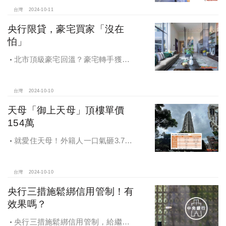
房屋全方位購屋保障，保障客戶不動
產交易安全
台灣
2024-10-11
央行限貸，豪宅買家「沒在
怕」
北市頂級豪宅回溫？豪宅轉手獲利
4,743萬，央行限貸沒在怕，豪宅客捧
3億多現金交易
台灣
2024-10-10
天母「御上天母」頂樓單價
154萬
就愛住天母！外籍人一口氣砸3.78
億買兩戶，天母新豪宅「御上天
母」，頂樓單價154萬最高
台灣
2024-10-10
央行三措施鬆綁信用管制！有
效果嗎？
央行三措施鬆綁信用管制，給繼