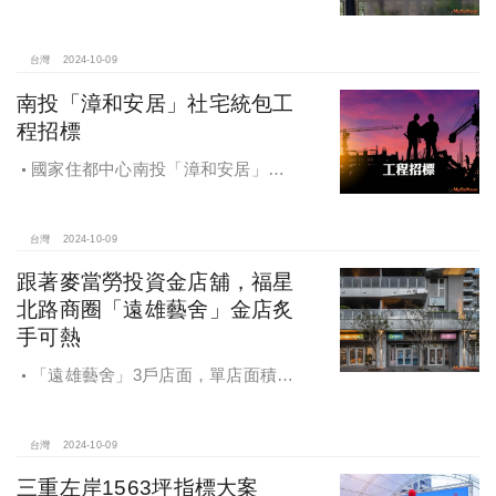
承、交換屋族活路，央行鐵了心打
房，多戶投資客恐難眠
台灣
2024-10-09
南投「漳和安居」社宅統包工
程招標
國家住都中心南投「漳和安居」社
宅統包工程招標
台灣
2024-10-09
跟著麥當勞投資金店舖，福星
北路商圈「遠雄藝舍」金店炙
手可熱
「遠雄藝舍」3戶店面，單店面積在
28~36坪間，開價每坪103~106萬元，
符合逢甲商圈福星路街邊店目前站上
百萬的交易行情
台灣
2024-10-09
三重左岸1563坪指標大案