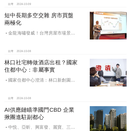
台灣
2024-10-09
短中長期多空交雜 房市買盤
兩極化
金龍海嘯發威！台灣房屋市場景氣
燈號，黃紅燈將轉綠，央行投變化
球，青安族保送 投資族三振，唯他有
望全壘打
台灣
2024-10-08
林口社宅轉做酒店出租？國家
住都中心：非屬事實
國家住都中心澄清：林口新創園秉
持初衷助力新創發展列印
台灣
2024-10-08
AI供應鏈瞄準國門CBD 企業
揪團進駐副都心
中悦、亞昕、興富發、麗寶、三發