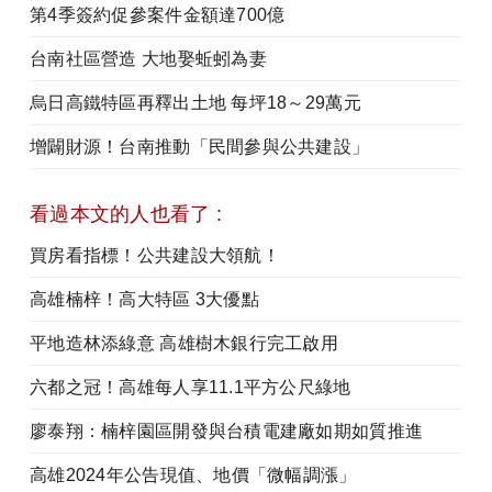
第4季簽約促參案件金額達700億
台南社區營造 大地娶蚯蚓為妻
烏日高鐵特區再釋出土地 每坪18～29萬元
增闢財源！台南推動「民間參與公共建設」
看過本文的人也看了 :
買房看指標！公共建設大領航！
高雄楠梓！高大特區 3大優點
平地造林添綠意 高雄樹木銀行完工啟用
六都之冠！高雄每人享11.1平方公尺綠地
廖泰翔：楠梓園區開發與台積電建廠如期如質推進
高雄2024年公告現值、地價「微幅調漲」