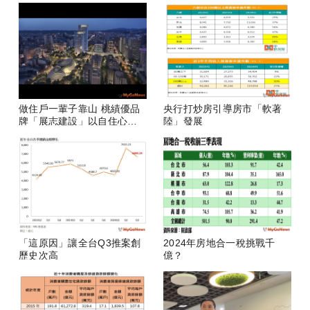
做住戶一輩子靠山 桃績優品
央行打炒房引導房市「軟著
牌「展志建設」以自住心蓋
陸」發展
房
「這原因」讓全台Q3推案創
2024年房地合一稅挑戰千
歷史次高
億？