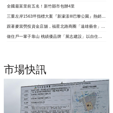
全國最富里前五名！新竹縣市包辦4里
三重左岸1563坪指標大案『新濠漾III巴黎公園』熱銷開工
跟著麥當勞投資金店舖，福星北路商圈「遠雄藝舍」金店炙手可熱
做住戶一輩子靠山 桃績優品牌「展志建設」以自住心蓋房
市場快訊