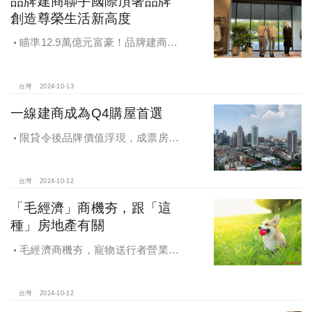
品牌建商聯手國際頂奢品牌
創造尊榮生活新高度
瞄準12.9萬億元富豪！品牌建商聯
手國際頂奢品牌 創造尊榮生活新高度
台灣
2024-10-13
一線建商成為Q4購屋首選
限貸令後品牌價值浮現，成票房保
證，Q4一線建商成為購屋首選，以頂
級規劃吸引理性購屋者
台灣
2024-10-12
「毛經濟」商機夯，跟「這
種」房地產有關
毛經濟商機夯，寵物送行者營業額
大漲9.8倍，都會人寵愛毛孩，台中、
高雄相關產業熱
台灣
2024-10-12