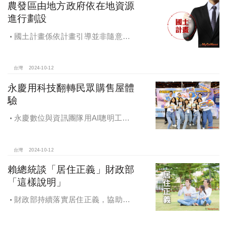
農發區由地方政府依在地資源
進行劃設
國土計畫係依計畫引導並非隨意亂
畫 兼顧農地維護及發展需求
台灣
2024-10-12
永慶用科技翻轉民眾購售屋體
驗
永慶數位與資訊團隊用AI聰明工
作，吸引眾多資通訊好手加入，永慶
用科技翻轉民眾購售屋體驗，領航台
灣房產科技發展
台灣
2024-10-12
賴總統談「居住正義」財政部
「這樣說明」
財政部持續落實居住正義，協助經
濟發展，減輕家庭負擔，建構優質賦
稅環境