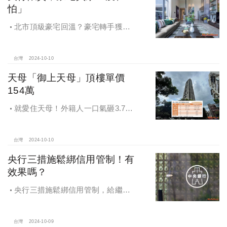
怕」
北市頂級豪宅回溫？豪宅轉手獲利
4,743萬，央行限貸沒在怕，豪宅客捧
3億多現金交易
台灣
2024-10-10
天母「御上天母」頂樓單價
154萬
就愛住天母！外籍人一口氣砸3.78
億買兩戶，天母新豪宅「御上天
母」，頂樓單價154萬最高
台灣
2024-10-10
央行三措施鬆綁信用管制！有
效果嗎？
央行三措施鬆綁信用管制，給繼
承、交換屋族活路，央行鐵了心打
房，多戶投資客恐難眠
台灣
2024-10-09