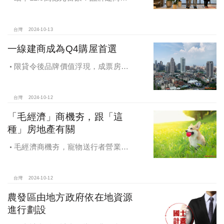
手國際頂奢品牌 創造尊榮生活新高度
台灣
2024-10-13
一線建商成為Q4購屋首選
限貸令後品牌價值浮現，成票房保
證，Q4一線建商成為購屋首選，以頂
級規劃吸引理性購屋者
台灣
2024-10-12
「毛經濟」商機夯，跟「這
種」房地產有關
毛經濟商機夯，寵物送行者營業額
大漲9.8倍，都會人寵愛毛孩，台中、
高雄相關產業熱
台灣
2024-10-12
農發區由地方政府依在地資源
進行劃設