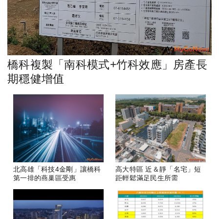
橋科複製「南科模式+竹科效應」房產長
期穩健增值
北高雄「科技4金剛」讓橋科
高大特區 近＆靜「名宅」短
第一排的燕巢區受惠
距輕鬆滿足民生所需