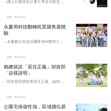
國土計畫係依計畫引導並非隨意亂
畫 兼顧農地維護及發展需求
台灣
2024-10-12
永慶用科技翻轉民眾購售屋體
驗
永慶數位與資訊團隊用AI聰明工
作，吸引眾多資通訊好手加入，永慶
用科技翻轉民眾購售屋體驗，領航台
灣房產科技發展
台灣
2024-10-12
賴總統談「居住正義」財政部
「這樣說明」
財政部持續落實居住正義，協助經
濟發展，減輕家庭負擔，建構優質賦
稅環境
台灣
2024-10-11
公園宅保值性強，區域價位易