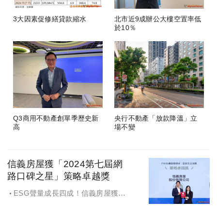
3大因素促修繕貸款縮水
北市近9成辦公大樓空置率低
於10％
Q3商用不動產創單季歷史新
央行不動產「放款降溫」立
高
場不變
信義房屋獲「2024第七屆網
路口碑之星」策略卓越獎
ESG聲量成長四成！信義房屋獲
「2024第七屆網路口碑之星」策略卓
越獎