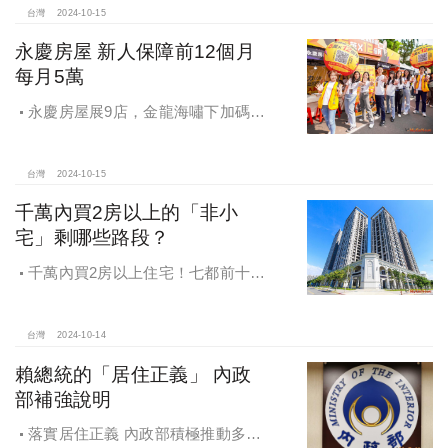
台灣
2024-10-15
永慶房屋 新人保障前12個月
每月5萬
永慶房屋展9店，金龍海嘯下加碼員
工保障及福利！員工保障再升級，每
月還多放「有薪充電假」擴大員工幸
福感，看得到更領得到！業務新人保
台灣
2024-10-15
障前12個月每月5萬
千萬內買2房以上的「非小
宅」剩哪些路段？
千萬內買2房以上住宅！七都前十大
熱銷路段大公開，新北這區包辦前5
名，桃園也有2路段上榜
台灣
2024-10-14
賴總統的「居住正義」 內政
部補強說明
落實居住正義 內政部積極推動多元