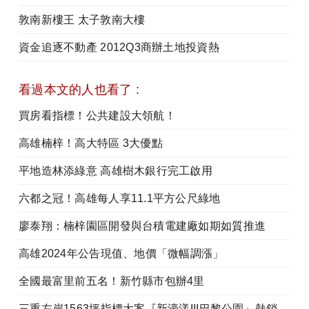
敦南新樓王 太子敦南大樓
資金追逐不動產 2012Q3商辦土地投資熱
看過本文的人也看了 :
買房看指標！公共建設大領航！
高雄楠梓！高大特區 3大優點
平地造林添綠意 高雄樹木銀行完工啟用
六都之冠！高雄每人享11.1平方公尺綠地
廖泰翔：楠梓園區開發與台積電建廠如期如質推進
高雄2024年公告現值、地價「微幅調漲」
全國最富里前五名！新竹縣市包辦4里
三重左岸1563坪指標大案『新濠漾III巴黎公園』熱銷開工