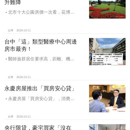
升難降
北市十大公園房價一次看，花博年
漲逾一成居冠，公園宅保值性強，區
域價位易升難降
台灣
2024-10-11
台中「這」類型醫療中心周邊
房市最夯！
醫師族群居住要求高，距離、機能
成買房關鍵，台中「這」類型醫療中
心周邊房市最夯！
台灣
2024-10-11
永慶房屋推出「買房安心貸」
永慶房屋「買房安心貸」，消費者
申請房貸免排隊還有利率優惠！永慶
房屋全方位購屋保障，保障客戶不動
產交易安全
台灣
2024-10-11
央行限貸，豪宅買家「沒在