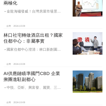
兩極化
金龍海嘯發威！台灣房屋市場景氣
燈號，黃紅燈將轉綠，央行投變化
球，青安族保送 投資族三振，唯他有
望全壘打
台灣
2024-10-08
林口社宅轉做酒店出租？國家
住都中心：非屬事實
國家住都中心澄清：林口新創園秉
持初衷助力新創發展列印
台灣
2024-10-08
AI供應鏈瞄準國門CBD 企業
揪團進駐副都心
中悦、亞昕、興富發、麗寶、三發
地產、新濠等建商均陸續進入副都心
興建商辦，目前整體開發率近六成，
未來還陸續有超過7萬坪辦公樓面積新
台灣
2024-10-08