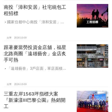
南投「漳和安居」社宅統包工
程招標
國家住都中心南投「漳和安居」社
宅統包工程招標
台灣
2024-10-09
跟著麥當勞投資金店舖，福星
北路商圈「遠雄藝舍」金店炙
手可熱
「遠雄藝舍」3戶店面，單店面積在
28~36坪間，開價每坪103~106萬元，
符合逢甲商圈福星路街邊店目前站上
百萬的交易行情
台灣
2024-10-09
三重左岸1563坪指標大案
『新濠漾III巴黎公園』熱銷開
工