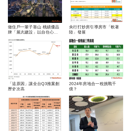
做住戶一輩子靠山 桃績優品
央行打炒房引導房市「軟著
牌「展志建設」以自住心蓋
陸」發展
房
「這原因」讓全台Q3推案創
2024年房地合一稅挑戰千
歷史次高
億？