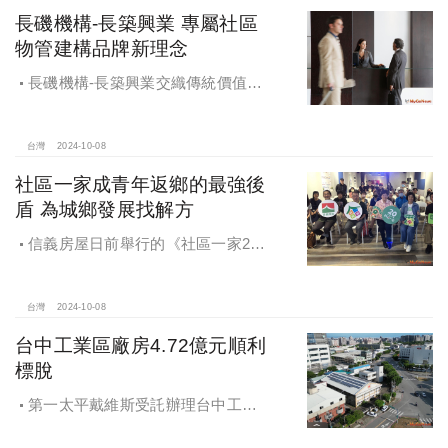
供給。
長磯機構-長築興業 專屬社區
物管建構品牌新理念
長磯機構-長築興業交織傳統價值與
創新理念，繼一品苑、聽河院與聽心
苑系列，即將為您獻上全新白派美學
家邸「長築白樓1」
台灣
2024-10-08
社區一家成青年返鄉的最強後
盾 為城鄉發展找解方
信義房屋日前舉行的《社區一家20
週年得主故事講座》，特別邀請來自
宜蘭的美得冒泡共同創辦人張台賜和
彰化鬆勢三日節策展人劉孟豪分享他
台灣
2024-10-08
們如何以創新思維和社區凝聚力，為
台中工業區廠房4.72億元順利
家鄉帶來改變和發展的故事。
標脫
第一太平戴維斯受託辦理台中工業
區三面臨路廠房公開標售，由在地機