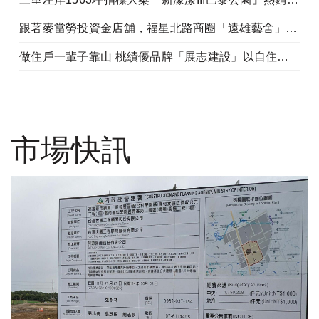
跟著麥當勞投資金店舖，福星北路商圈「遠雄藝舍」金店炙手可熱
做住戶一輩子靠山 桃績優品牌「展志建設」以自住心蓋房
市場快訊