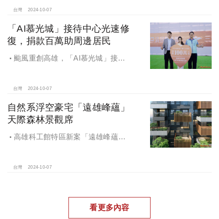
電工程顧問公司以4.72億元得標，溢
價率5％。
台灣
2024-10-07
「AI慕光城」接待中心光速修
復，捐款百萬助周邊居民
颱風重創高雄，「AI慕光城」接待
中心光速神修復中，清景麟集團與三
地開發集團率先捐款100萬助力周邊居
民復原家園
台灣
2024-10-07
自然系浮空豪宅「遠雄峰蘊」
天際森林景觀席
高雄科工館特區新案「遠雄峰蘊」
在1598坪朗闊大基地打造凌空27層的
天空森林
台灣
2024-10-07
看更多內容