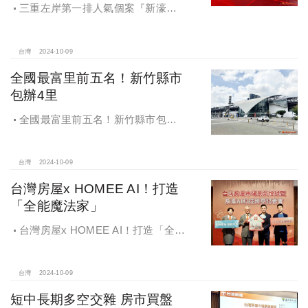
三重左岸第一排人氣個案『新濠漾III
巴黎公園』，日前隆重舉辦開工典禮
台灣
2024-10-09
全國最富里前五名！新竹縣市
包辦4里
全國最富里前五名！新竹縣市包辦4
里，有錢人喜歡住哪種房？坪數大、
總價高成購屋首選
台灣
2024-10-09
台灣房屋x HOMEE AI！打造
「全能魔法家」
台灣房屋x HOMEE AI！打造「全能
魔法家」，AI地產機器人5.0！台灣房
屋三大AI技術智能服務
台灣
2024-10-09
短中長期多空交雜 房市買盤