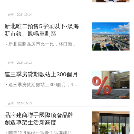
住宅方案 健全房市治理
台灣
2024-10-14
新北唯二預售5字頭以下-淡海
新市鎮、鳳鳴重劃區
新北重劃區房市比一比，林口新市
鎮交易破2千件最熱絡！淡海新市鎮預
售還有3字頭！成交件數直逼2千件
台灣
2024-10-13
連三季房貸期數站上300個月
連三季房貸期數站上300個月，4都
貸款期數創新高
台灣
2024-10-13
品牌建商聯手國際頂奢品牌
創造尊榮生活新高度
瞄準12.9萬億元富豪！品牌建商聯