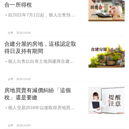
合一所得稅
自2021年7月1日起，個人出售預售
屋，仍應申報房地合一所得稅
台灣
2024-10-06
合建分屋的房地，這樣認定取
得日及持有期間
個人出售以自有土地與建商合建分
屋的房地，應如何認定房地取得日及
持有期間
台灣
2024-10-06
房地買賣有減價糾紛「這個
稅」還是要繳
個人交易2016年以後取得房地買賣
雖有減價糾紛，仍應於所有權移轉登
記日次日起算30日內申報房地合一所
得稅
台灣
2024-10-05