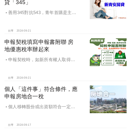
貸「345」
善用345對抗543，青年首購是主
流，很多都是父母親贊助自備款助小
孩一臂之力，讓小孩子成家，如何讓
市場回歸正軌，投資客無利可圖，是
台灣
2024-09-21
政府部門應該有的配套。
申報契稅填寫申報書附聯 房
地優惠稅率辦起來
申報契稅時，如新所有權人取得房
屋後符合自住住家使用，請記得一併
填寫「契稅申報書附聯」，即可完成
房屋稅及地價稅優惠稅率之申請。
台灣
2024-09-21
個人「這件事」符合條件，應
申報房地合一稅
個人移轉股份或出資額符合一定條
件，應申報房地合一稅
台灣
2024-09-17