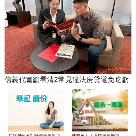
信義代書籲看清2常見違法房貸避免吃虧
在監服刑可以辦理房屋過戶
被繼承人「這情況房地稅」