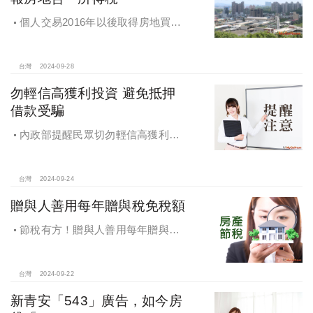
個人交易2016年以後取得房地買賣
雖有減價糾紛，仍應於所有權移轉登
記日次日起算30日內申報房地合一所
得稅
台灣
2024-09-28
勿輕信高獲利投資 避免抵押
借款受騙
內政部提醒民眾切勿輕信高獲利投
資 避免抵押借款受騙，違法地政士將
予嚴懲
台灣
2024-09-24
贈與人善用每年贈與稅免稅額
節稅有方！贈與人善用每年贈與稅
免稅額
台灣
2024-09-22
新青安「543」廣告，如今房