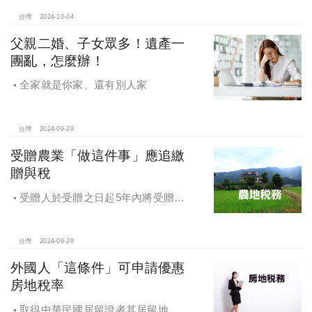
台灣
2024-10-04
父親二婚、子女眾多！遺產一
團亂，怎麼辦！
全家就是你家、還有別人家
台灣
2024-09-29
受贈農業「做這件事」應追繳
贈與稅
受贈人於受贈之日起5年內將受贈之
農業用地贈與他人，應追繳贈與稅
台灣
2024-09-29
外國人「這條件」可申請優惠
房地稅率
取得中華民國居留證者其居留地址