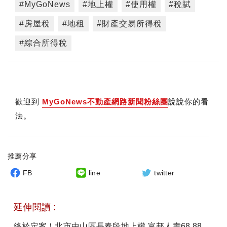
#MyGoNews
#地上權
#使用權
#稅賦
#房屋稅
#地租
#財產交易所得稅
#綜合所得稅
歡迎到
MyGoNews不動產網路新聞粉絲團
說說你的看
法。
推薦分享
FB
line
twitter
延伸閱讀 :
終於定案！北市中山區長春段地上權 富邦人壽68.88億得標