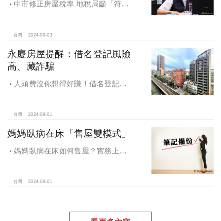
中市修正房屋稅率 地稅局籲「符合
減稅資格者 盡速完成戶籍登記」
台灣
2024-09-03
永慶房屋提醒：借名登記風險
高、藏詐騙
人頭費沒你想得好賺！借名登記風
險高、藏詐騙，永慶房屋提醒：小心
賠了信用連房子都保不住
台灣
2024-09-01
媽媽臥病在床「售屋雙模式」
媽媽臥病在床如何售屋？實務上可
以從2個方面考慮這個問題：生前處分
或是往生以後辦理。
台灣
2024-09-01