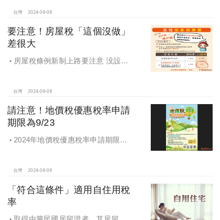
有土地或建物時，他共有人得以出賣
之同一條件共同或單獨優先購買。
台灣
2024-09-08
要注意！房屋稅「這個沒做」
差很大
房屋稅條例新制上路要注意 没設戶
籍房屋稅差很大
台灣
2024-09-08
請注意！地價稅優惠稅率申請
期限為9/23
2024年地價稅優惠稅率申請期限為9
月23日
台灣
2024-09-08
「符合這條件」適用自住用稅
率
取得中華民國居留證者，其居留地