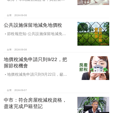
址之房地符合一定要件，於房屋稅及
地價稅，視同於該房地辦竣戶籍登
記，適用自住用稅率
台灣
2024-09-08
公共設施保留地減免地價稅
節稅報您知-公共設施保留地減免地
價稅
台灣
2024-09-08
地價稅減免申請只到9/22，把
握節稅機會
地價稅減免申請只到9月22日，籲民
眾把握節稅機會
台灣
2024-09-07
中市：符合房屋稅減稅資格，
盡速完成戶籍登記