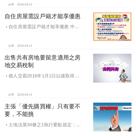
台灣
2024-09-15
自住房屋需設戶籍才能享優惠
自住房屋需設戶籍才能享優惠 中市
地稅局：9月陸續寄出通知書
台灣
2024-09-14
出售共有房地要留意適用之房
地交易稅制
個人交易2016年1月1日以後取得之
房地，不論盈虧，應於完成交易移轉
登記日之次日起30日內辦理申報。
台灣
2024-09-14
主張「優先購買權」只有要不
要，不能挑
土地法第34條之1執行要點規定：部
分共有人依本法條第一項規定出賣共