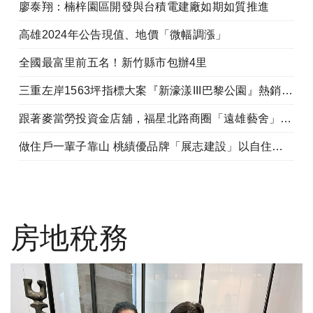
廖泰翔：楠梓園區開發與台積電建廠如期如質推進
高雄2024年公告現值、地價「微幅調漲」
全國最富里前五名！新竹縣市包辦4里
三重左岸1563坪指標大案『新濠漾III巴黎公園』熱銷開工
跟著麥當勞投資金店舖，福星北路商圈「遠雄藝舍」金店炙手可熱
做住戶一輩子靠山 桃績優品牌「展志建設」以自住心蓋房
房地稅務