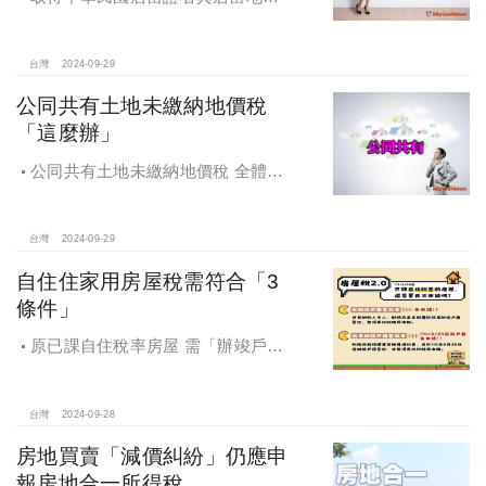
可以申請適用優惠稅率
台灣
2024-09-29
公同共有土地未繳納地價稅
「這麼辦」
公同共有土地未繳納地價稅 全體公
同共有人需負擔連帶責任
台灣
2024-09-29
自住住家用房屋稅需符合「3
條件」
原已課自住稅率房屋 需「辦竣戶籍
登記」才能續按自住稅率課徵房屋
稅！
台灣
2024-09-28
房地買賣「減價糾紛」仍應申
報房地合一所得稅