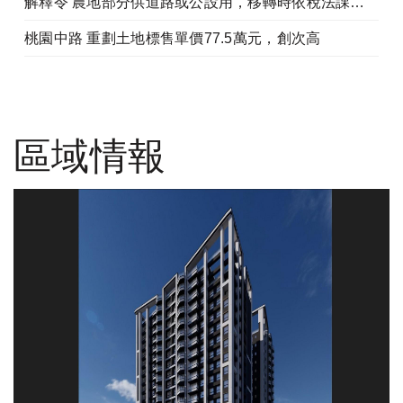
解釋令 農地部分供道路或公設用，移轉時依稅法課土增稅
桃園中路 重劃土地標售單價77.5萬元，創次高
區域情報