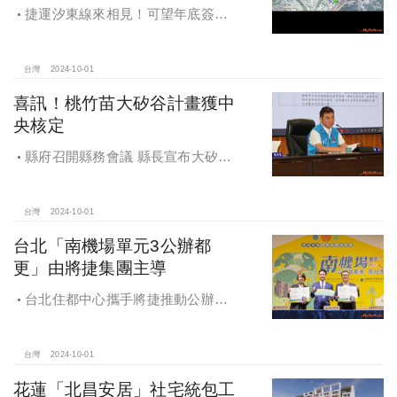
捷運汐東線來相見！可望年底簽約
2025年開工
台灣
2024-10-01
喜訊！桃竹苗大矽谷計畫獲中
央核定
縣府召開縣務會議 縣長宣布大矽谷
好消息
台灣
2024-10-01
台北「南機場單元3公辦都
更」由將捷集團主導
台北住都中心攜手將捷推動公辦都
更，打造南機場新風貌
台灣
2024-10-01
花蓮「北昌安居」社宅統包工