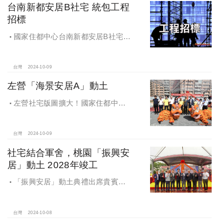
台南新都安居B社宅 統包工程
招標
國家住都中心台南新都安居B社宅
統包工程招標
台灣
2024-10-09
左營「海景安居A」動土
左營社宅版圖擴大！國家住都中心
「海景安居A」動土
台灣
2024-10-09
社宅結合軍舍，桃園「振興安
居」動土 2028年竣工
「振興安居」動土典禮出席貴賓有
內政部董建宏政務次長、國家住都中
心花敬群董事長、立法委員魯明哲、
財政部國有財產署曾國基署長、桃園
台灣
2024-10-08