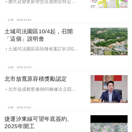
擴大及變更新營交流道附近特定區
計畫案辦理再公展作業
台灣
2024-10-04
土城司法園區10/4起，召開
「這個」說明會
土城司法園區區段徵收案訂於2024
年10月4日、7日及8日召開抵價地抽
籤暨配地作業說明會
台灣
2024-10-03
北市放寬原容積獎勵認定
北市促成都更條例65條修法立院初
審通過，放寬原容積獎勵認定
台灣
2024-10-01
捷運汐東線可望年底簽約、
2025年開工