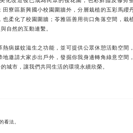
美化改造後已成為民眾的後花園，色彩鮮豔及修剪
；田寮區新興國小校園圍牆外，分層栽植的五彩馬纓
，也柔化了校園圍牆；苓雅區善用街口角落空間，栽
人與自然的互動連繫。
革熱病媒蚊滋生之功能，並可提供公眾休憩活動空間
摯地邀請大家步出戶外，發掘你我身邊轉角綠意空間
居的城市，讓我們共同生活的環境永續欣榮。
的看法。