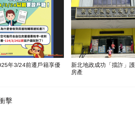
025年3/24前遷戶籍享優
新北地政成功「擋詐」護1
房產
衝擊