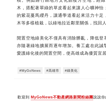
積。例如路竹區地方文化館後方空地，經綠
木，搭配著翠綠的草皮看起來讓人心曠神怡
的紫花蔓馬纓丹，讓通學道看起來活力十足
木等多樣植栽，以綠地拉近鄰里關係，找回
閒置空地綠美化不僅具有消除髒亂，降低登
亦隨著綠地擴展而逐年增加。養工處在此誠
愛護綠化後的閒置空間，使高雄成為優質宜
#MyGoNews
#高雄市
#綠美化
歡迎到
MyGoNews不動產網路新聞粉絲團
說說你