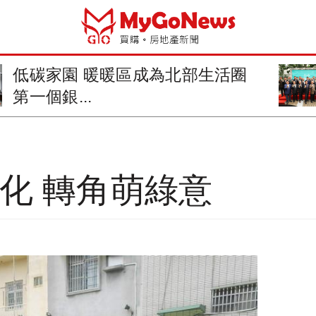
圈
就職三年 林佳龍：台中崛起
來臨
化 轉角萌綠意