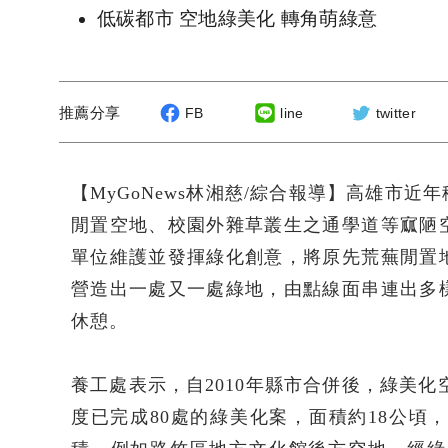
低碳都市 空地綠美化 轉角萌綠意
推薦分享
FB
line
twitter
【MyGoNews林湘慈/綜合報導】高雄市
閒置空地、校園外雜草叢生之通學道等寙陋
單位維護並發揮綠化創意，將原先荒蕪閒置
營造出一處又一處綠地，由點線面串連出多
休憩。
養工處表示，自2010年縣市合併後，綠美化空
度已完成80處的綠美化案，面積約18公