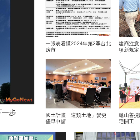
一張表看懂2024年第2季台北
建商注意
房市
項新規定
下一步
國土計畫「這類土地」變更
龜山善捷
儘早申請
宅開工