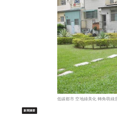
低碳都市 空地綠美化 轉角萌綠
新聞摘要