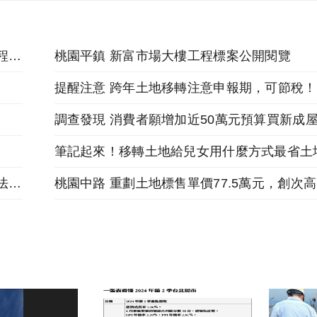
副總統 出席「嘉義市區鐵路高架化計畫先期工程動土典禮」
桃園平鎮 新富市場大樓工程標案公開閱覽
提醒注意 跨年土地移轉注意申報期，可節稅！
調查發現 消費者願增加近50萬元預算買新成
筆記起來！移轉土地給兒女用什麼方式最省土
解釋令 農地部分供道路或公設用，移轉時依稅法課土增稅
桃園中路 重劃土地標售單價77.5萬元，創次高