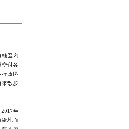
查轄區內
費交付各
各行政區
前來散步
017年
的綠地面