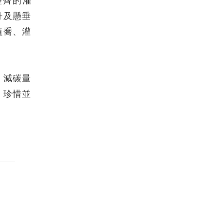
整齊的灌
丹及懸垂
植喬、灌
，減碳量
，珍惜並