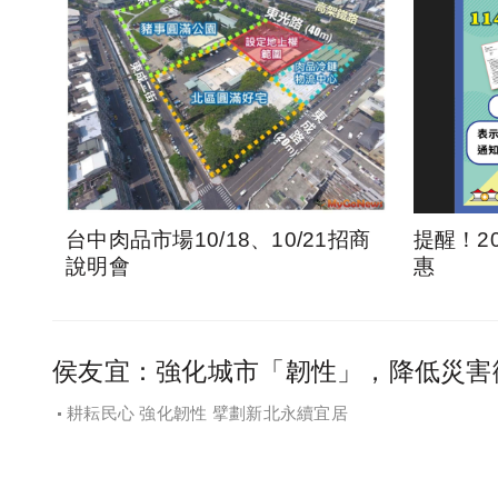
台中肉品市場10/18、10/21招商
提醒！2
說明會
惠
侯友宜：強化城市「韌性」，降低災害
耕耘民心 強化韌性 擘劃新北永續宜居