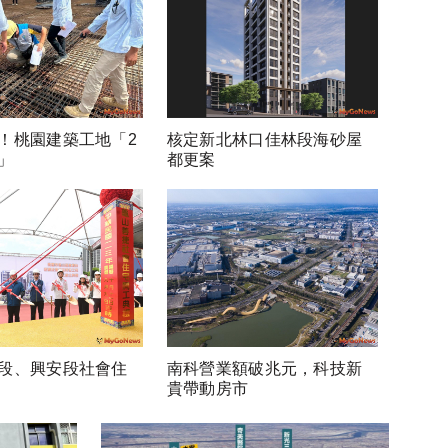
！桃園建築工地「2
核定新北林口佳林段海砂屋
」
都更案
段、興安段社會住
南科營業額破兆元，科技新
貴帶動房市