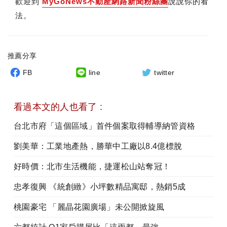
歡迎到
MyGoNews不動產網路新聞粉絲團
說說你的看
法。
推薦分享
FB
line
twitter
看過本文的人也看了 :
台北市府「這個區域」首件個案取得輔導納管資格
劉美華：工業地產熱，勝華中工廠以8.4億標脫
好時價：北市生活機能，捷運松山站奪冠！
忠孝復興 《統創緻》小坪數精品寓邸，熱銷5成
桃園豪宅 「麗晶花園廣場」未公開掀旋風