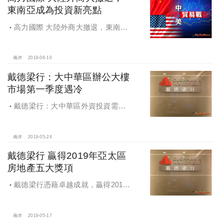
東南亞成為投資新亮點
高力國際 大陸外商大撤退，東南亞
成為投資新亮點
兩岸
2019-06-10
戴德梁行：大中華區辦公大樓
市場第一季度遇冷
戴德梁行：大中華區外資投資需求
持續上漲，辦公大樓市場第一季度遇
冷
兩岸
2019-05-24
戴德梁行 贏得2019年亞太區
房地產五大獎項
戴德梁行憑藉卓越成就，贏得2019
年亞太區房地產大獎，獲得五大獎
項，再創業界佳績
兩岸
2019-05-17