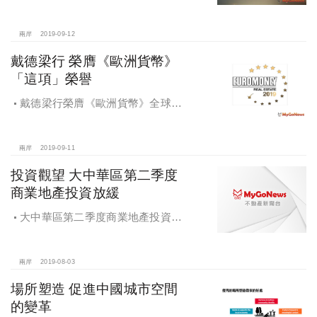
將創下韓國最大跨境不動產的投資紀
錄
兩岸
2019-09-12
戴德梁行 榮膺《歐洲貨幣》
「這項」榮譽
戴德梁行榮膺《歐洲貨幣》全球最
佳房地產顧問公司至高榮譽；香港公
司在綜合實力、代理及估價三大領域
排名第一
兩岸
2019-09-11
投資觀望 大中華區第二季度
商業地產投資放緩
大中華區第二季度商業地產投資放
緩，投資者多處於觀望狀態
兩岸
2019-08-03
場所塑造 促進中國城市空間
的變革