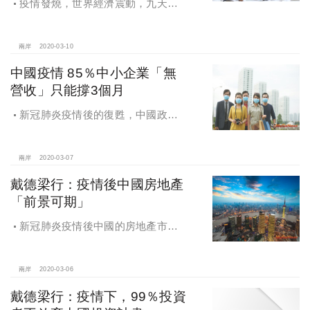
疫情發燒，世界經濟震動，九天資
產林楠桂：疫情席捲全球，『商業不
動產』迎來十年最佳收購時機
兩岸
2020-03-10
中國疫情 85％中小企業「無
營收」只能撐3個月
新冠肺炎疫情後的復甦，中國政府
出台政策全力支援企業，尤其是房地
產企業，共渡難關
兩岸
2020-03-07
戴德梁行：疫情後中國房地產
「前景可期」
新冠肺炎疫情後中國的房地產市
場：2020年前景可期
兩岸
2020-03-06
戴德梁行：疫情下，99％投資