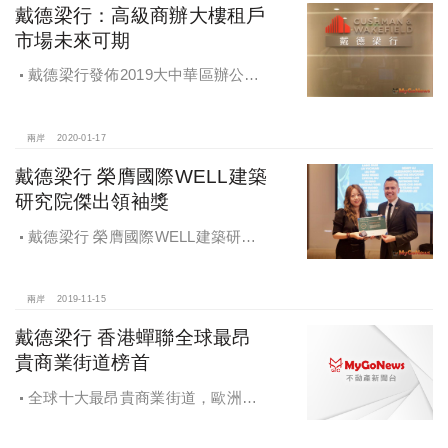
戴德梁行：高級商辦大樓租戶
市場未來可期
戴德梁行發佈2019大中華區辦公大
樓供應需求核心趨勢報告，高級商辦
大樓租戶市場未來可期
兩岸
2020-01-17
戴德梁行 榮膺國際WELL建築
研究院傑出領袖獎
戴德梁行 榮膺國際WELL建築研究
院傑出領袖獎
兩岸
2019-11-15
戴德梁行 香港蟬聯全球最昂
貴商業街道榜首
全球十大最昂貴商業街道，歐洲佔
據一半席位，亞洲佔4席，美國佔1
席，北京王府井全球排名第11