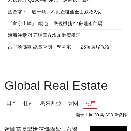
六都統計 Q1家戶購屋比「這兩都」最強
國產署：「這一類」不動產租金全面減收2成
「富宇上城」6特色，傲視機捷A7房地產市場
建商注意 砂石場庫存增加供應穩定
富宇哈佛苑 總量管制「學區宅」，28項購屋保證
Global Real Estate
日本
杜拜
馬來西亞
泰國
兩岸
30
668
顯示 1 到
共
筆資料
德國慕尼黑建築博物館「台灣