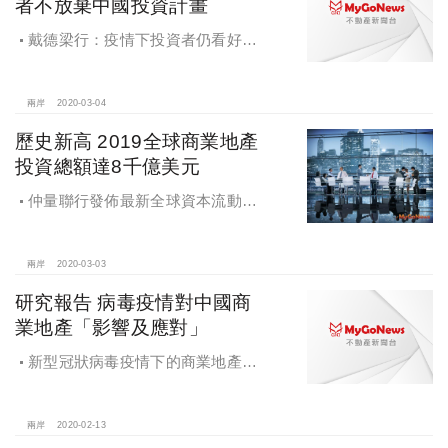
者不放棄中國投資計畫
戴德梁行：疫情下投資者仍看好中
國市場，99％表示不會放棄投資計畫
兩岸
2020-03-04
歷史新高 2019全球商業地產
投資總額達8千億美元
仲量聯行發佈最新全球資本流動報
告，2019年全球商業地產投資總額達
8,000億美元，創歷史新高
兩岸
2020-03-03
研究報告 病毒疫情對中國商
業地產「影響及應對」
新型冠狀病毒疫情下的商業地產或
衍生發展新趨勢，戴德梁行發佈《新
型冠狀病毒疫情對中國商業地產的影
響及應對》
兩岸
2020-02-13