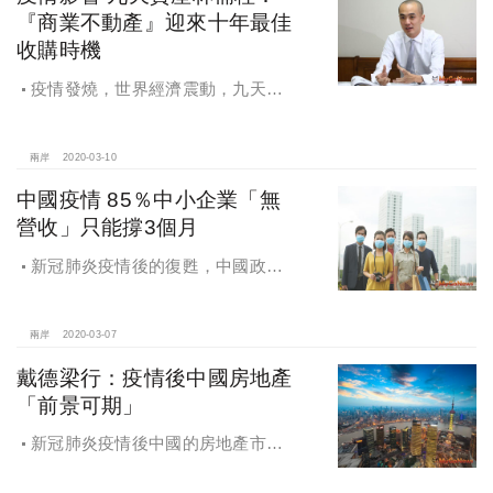
『商業不動產』迎來十年最佳
收購時機
疫情發燒，世界經濟震動，九天資
產林楠桂：疫情席捲全球，『商業不
動產』迎來十年最佳收購時機
兩岸
2020-03-10
中國疫情 85％中小企業「無
營收」只能撐3個月
新冠肺炎疫情後的復甦，中國政府
出台政策全力支援企業，尤其是房地
產企業，共渡難關
兩岸
2020-03-07
戴德梁行：疫情後中國房地產
「前景可期」
新冠肺炎疫情後中國的房地產市
場：2020年前景可期