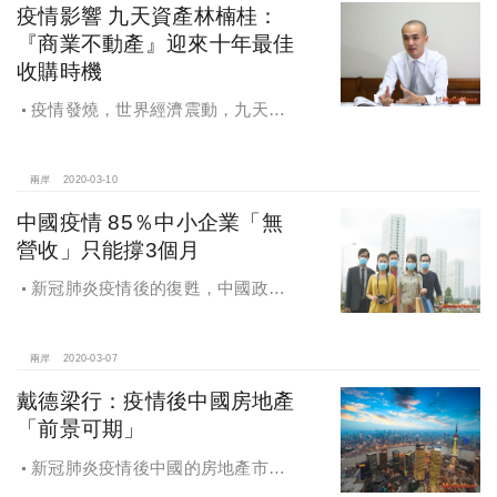
疫情影響 九天資產林楠桂：
『商業不動產』迎來十年最佳
收購時機
疫情發燒，世界經濟震動，九天資
產林楠桂：疫情席捲全球，『商業不
動產』迎來十年最佳收購時機
兩岸
2020-03-10
中國疫情 85％中小企業「無
營收」只能撐3個月
新冠肺炎疫情後的復甦，中國政府
出台政策全力支援企業，尤其是房地
產企業，共渡難關
兩岸
2020-03-07
戴德梁行：疫情後中國房地產
「前景可期」
新冠肺炎疫情後中國的房地產市
場：2020年前景可期