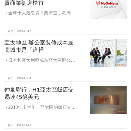
貴商業街道榜首
全球十大最昂貴商業街道，歐洲佔
據一半席位，亞洲佔4席，美國佔1
席，北京王府井全球排名第11
兩岸
2019-11-13
亞太地區 辦公室裝修成本最
高城市是「這裡」
日本和澳大利亞成為亞太區辦公室
裝修成本最高的城市，香港和北京分
列亞太區第7位和第10位
兩岸
2019-11-04
仲量聯行：H1亞太區飯店交
易達45億美元
2019年上半年，亞太區的飯店交易
總額達到45億美元，過半投資來自於
日本、中國及澳洲的本地買家
兩岸
2019-09-22