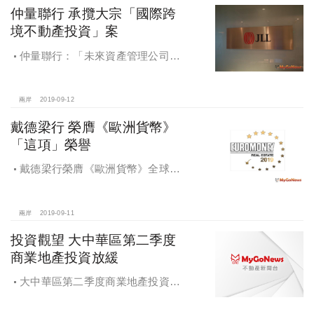
仲量聯行 承攬大宗「國際跨
境不動產投資」案
仲量聯行：「未來資產管理公司」
將創下韓國最大跨境不動產的投資紀
錄
兩岸
2019-09-12
戴德梁行 榮膺《歐洲貨幣》
「這項」榮譽
戴德梁行榮膺《歐洲貨幣》全球最
佳房地產顧問公司至高榮譽；香港公
司在綜合實力、代理及估價三大領域
排名第一
兩岸
2019-09-11
投資觀望 大中華區第二季度
商業地產投資放緩
大中華區第二季度商業地產投資放
緩，投資者多處於觀望狀態