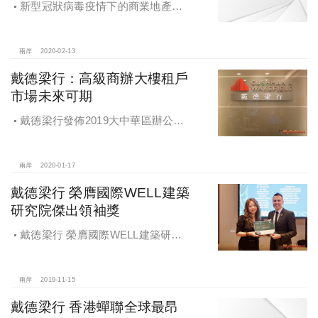
新型冠狀病毒疫情下的商業地產或
衍生發展新趨勢，戴德梁行發佈《新
型冠狀病毒疫情對中國商業地產的影
響及應對》
兩岸
2020-02-13
戴德梁行：高級商辦大樓租戶
市場未來可期
戴德梁行發佈2019大中華區辦公大
樓供應需求核心趨勢報告，高級商辦
大樓租戶市場未來可期
兩岸
2020-01-17
戴德梁行 榮膺國際WELL建築
研究院傑出領袖獎
戴德梁行 榮膺國際WELL建築研究
院傑出領袖獎
兩岸
2019-11-15
戴德梁行 香港蟬聯全球最昂