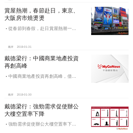
賞屋熱潮，春節赴日，東京、
大阪房市燒燙燙
從春節到春假，赴日賞屋熱潮一波
波，發展前景利多，東京、大阪房市
燒燙燙
兩岸
2019-01-31
戴德梁行：中國商業地產投資
再創高峰
中國商業地產投資再創高峰，借貸
緊縮帶來大量投資機會
兩岸
2019-01-30
戴德梁行：強勁需求促使辦公
大樓空置率下降
強勁需求促使辦公大樓空置率下
降，戴德梁行發布研究報告《2018大