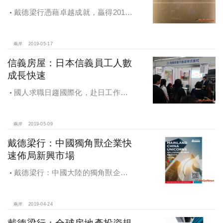
戴德梁行憑藉卓越成就，贏得2019
年亞太區房地產大獎，獲得五大獎
項，再創業界佳績
兩岸
2019-05-17
信義房屋：日本信義員工人數
成長快速
國人求職日趨國際化，赴日工作者
倍增，日本信義員工人數成長快速，
反映不動產市場需求強勁
兩岸
2019-05-09
戴德梁行：中國獨角獸企業快
速佈局新興市場
戴德梁行：中國大陸的獨角獸企業–
快速佈局新興市場
兩岸
2019-04-24
戴德梁行：全球房地產投資規