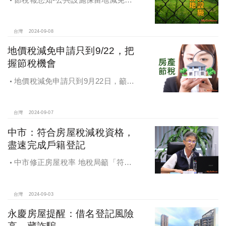
價稅
台灣
2024-09-08
地價稅減免申請只到9/22，把
握節稅機會
地價稅減免申請只到9月22日，籲民
眾把握節稅機會
台灣
2024-09-07
中市：符合房屋稅減稅資格，
盡速完成戶籍登記
中市修正房屋稅率 地稅局籲「符合
減稅資格者 盡速完成戶籍登記」
台灣
2024-09-03
永慶房屋提醒：借名登記風險
高、藏詐騙