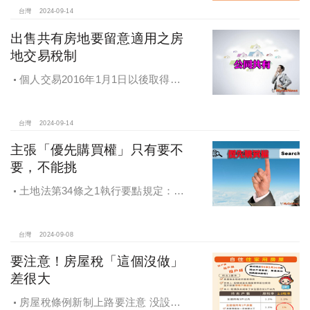
台灣
2024-09-14
出售共有房地要留意適用之房
地交易稅制
個人交易2016年1月1日以後取得之
房地，不論盈虧，應於完成交易移轉
登記日之次日起30日內辦理申報。
台灣
2024-09-14
主張「優先購買權」只有要不
要，不能挑
土地法第34條之1執行要點規定：部
分共有人依本法條第一項規定出賣共
有土地或建物時，他共有人得以出賣
之同一條件共同或單獨優先購買。
台灣
2024-09-08
要注意！房屋稅「這個沒做」
差很大
房屋稅條例新制上路要注意 没設戶