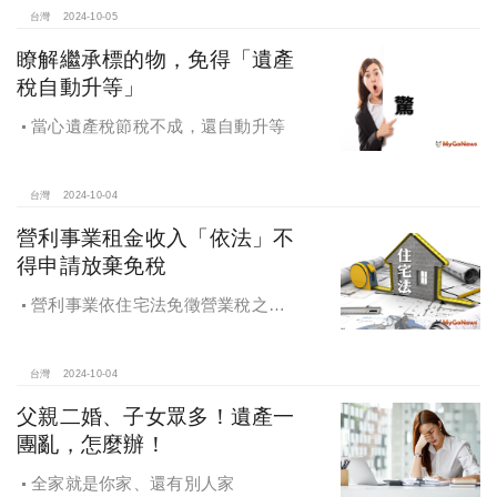
台灣
2024-10-05
瞭解繼承標的物，免得「遺產
稅自動升等」
當心遺產稅節稅不成，還自動升等
台灣
2024-10-04
營利事業租金收入「依法」不
得申請放棄免稅
營利事業依住宅法免徵營業稅之租
金收入不得申請放棄免稅
台灣
2024-10-04
父親二婚、子女眾多！遺產一
團亂，怎麼辦！
全家就是你家、還有別人家