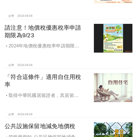
籍房屋稅差很大
台灣
2024-09-08
請注意！地價稅優惠稅率申請
期限為9/23
2024年地價稅優惠稅率申請期限為9
月23日
台灣
2024-09-08
「符合這條件」適用自住用稅
率
取得中華民國居留證者，其居留地
址之房地符合一定要件，於房屋稅及
地價稅，視同於該房地辦竣戶籍登
記，適用自住用稅率
台灣
2024-09-08
公共設施保留地減免地價稅
節稅報您知-公共設施保留地減免地