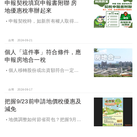
申報契稅填寫申報書附聯 房
地優惠稅率辦起來
申報契稅時，如新所有權人取得房
屋後符合自住住家使用，請記得一併
填寫「契稅申報書附聯」，即可完成
房屋稅及地價稅優惠稅率之申請。
台灣
2024-09-21
個人「這件事」符合條件，應
申報房地合一稅
個人移轉股份或出資額符合一定條
件，應申報房地合一稅
台灣
2024-09-17
把握9/23前申請地價稅優惠及
減免
地價調整如何節省荷包？把握9月23
日前申請地價稅優惠及減免