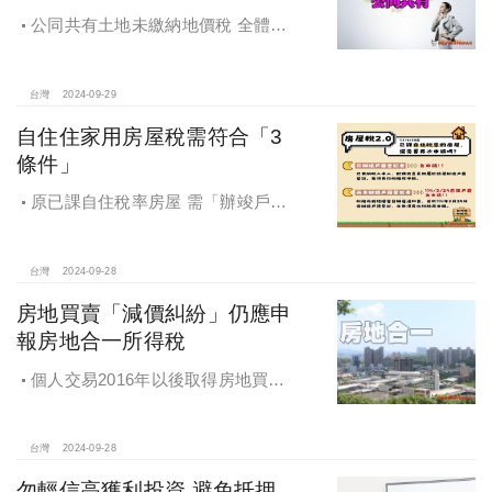
公同共有土地未繳納地價稅 全體公
同共有人需負擔連帶責任
台灣
2024-09-29
自住住家用房屋稅需符合「3
條件」
原已課自住稅率房屋 需「辦竣戶籍
登記」才能續按自住稅率課徵房屋
稅！
台灣
2024-09-28
房地買賣「減價糾紛」仍應申
報房地合一所得稅
個人交易2016年以後取得房地買賣
雖有減價糾紛，仍應於所有權移轉登
記日次日起算30日內申報房地合一所
得稅
台灣
2024-09-28
勿輕信高獲利投資 避免抵押