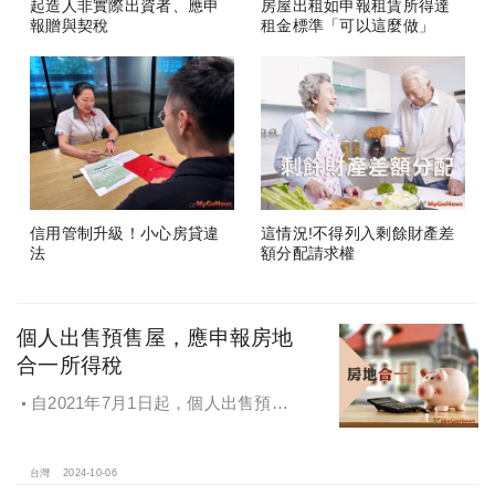
起造人非實際出資者、應申
房屋出租如申報租賃所得達
報贈與契稅
租金標準「可以這麼做」
信用管制升級！小心房貸違
這情況!不得列入剩餘財產差
法
額分配請求權
個人出售預售屋，應申報房地
合一所得稅
自2021年7月1日起，個人出售預售
屋，仍應申報房地合一所得稅
台灣
2024-10-06