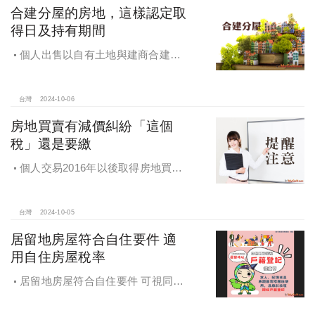
合建分屋的房地，這樣認定取
得日及持有期間
個人出售以自有土地與建商合建分
屋的房地，應如何認定房地取得日及
持有期間
台灣
2024-10-06
房地買賣有減價糾紛「這個
稅」還是要繳
個人交易2016年以後取得房地買賣
雖有減價糾紛，仍應於所有權移轉登
記日次日起算30日內申報房地合一所
得稅
台灣
2024-10-05
居留地房屋符合自住要件 適
用自住房屋稅率
居留地房屋符合自住要件 可視同該
址辦竣戶籍登記適用自住用房屋稅率