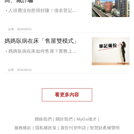
人頭費沒你想得好賺！借名登記風
險高、藏詐騙，永慶房屋提醒：小心
賠了信用連房子都保不住
台灣
2024-09-01
媽媽臥病在床「售屋雙模式」
媽媽臥病在床如何售屋？實務上可
以從2個方面考慮這個問題：生前處分
或是往生以後辦理。
台灣
2024-09-01
看更多內容
聯絡我們
|
關於我們
|
MyGo徵才
|
服務條款
|
隱私權政策
|
廣告刊登申請
|
智慧財產權聲明