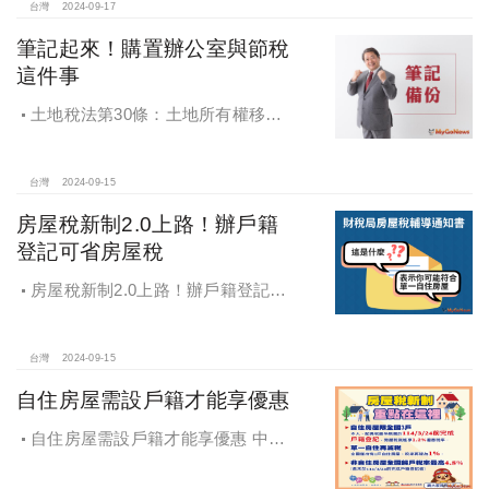
台灣
2024-09-17
筆記起來！購置辦公室與節稅
這件事
土地稅法第30條：土地所有權移轉
或是設定典權，其申報移轉現值.....以
訂約日當期之公告土地現值為準
台灣
2024-09-15
房屋稅新制2.0上路！辦戶籍
登記可省房屋稅
房屋稅新制2.0上路！辦戶籍登記可
省房屋稅
台灣
2024-09-15
自住房屋需設戶籍才能享優惠
自住房屋需設戶籍才能享優惠 中市
地稅局：9月陸續寄出通知書