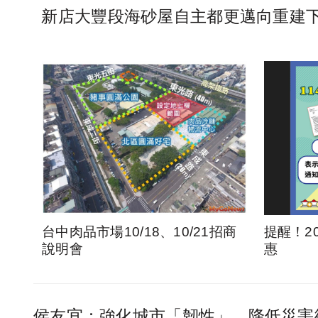
新店大豐段海砂屋自主都更邁向重建
台中肉品市場10/18、10/21招商
提醒！2
說明會
惠
侯友宜：強化城市「韌性」，降低災害