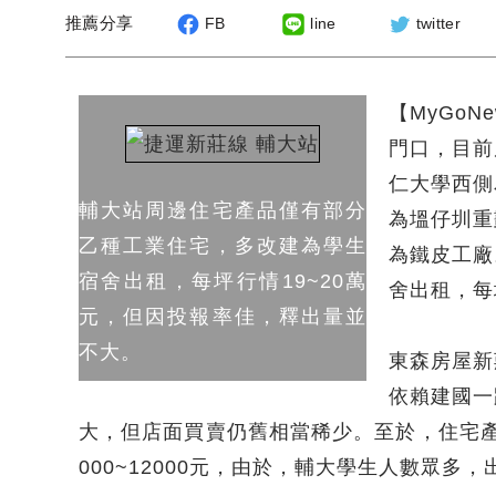
推薦分享
FB
line
twitter
【MyGo
門口，目前
仁大學西側
輔大站周邊住宅產品僅有部分
為塭仔圳重
乙種工業住宅，多改建為學生
為鐵皮工廠
宿舍出租，每坪行情19~20萬
舍出租，每
元，但因投報率佳，釋出量並
不大。
東森房屋新
依賴建國一
大，但店面買賣仍舊相當稀少。至於，住宅
000~12000元，由於，輔大學生人數眾多