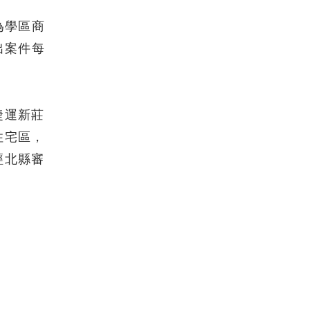
為學區商
出案件每
捷運新莊
住宅區，
經北縣審