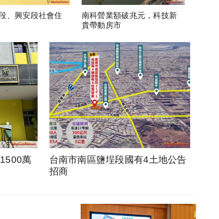
段、興安段社會住
南科營業額破兆元，科技新
貴帶動房市
500萬
台南市南區鹽埕段國有4土地公告
招商