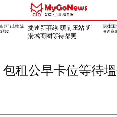
捷運新莊線 頭前庄站 近
湯城商圈等待都更
站 包租公早卡位等待