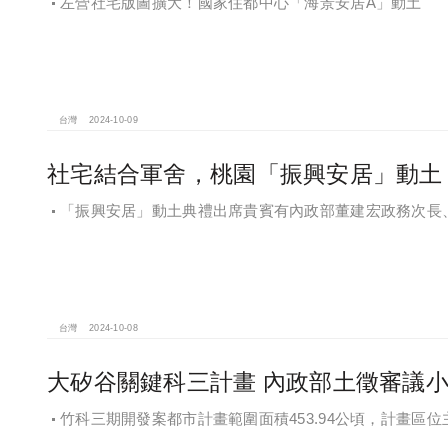
左營社宅版圖擴大！國家住都中心「海景安居A」動土
台灣
2024-10-09
社宅結合軍舍，桃園「振興安居」動土 2
「振興安居」動土典禮出席貴賓有內政部董建宏政務次長
政部國有財產署曾國基署長、桃園市都市發展局江南志局長
台灣
2024-10-08
大矽谷關鍵科三計畫 內政部土徵審議
竹科三期開發案都市計畫範圍面積453.94公頃，計畫
地區