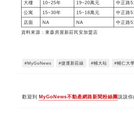
大樓
10~25年
19~20萬元
中正路5
公寓
15~30年
15~18萬元
中正路5
店面
NA
NA
中正路5
資料來源：東森房屋新莊民安加盟店
#MyGoNews
#捷運新莊線
#輔大站
#輔仁大
歡迎到
MyGoNews不動產網路新聞粉絲團
說說你