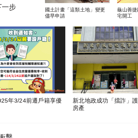
下一步
國土計畫「這類土地」變更
龜山善捷
儘早申請
宅開工
025年3/24前遷戶籍享優
新北地政成功「擋詐」護1
房產
衝擊