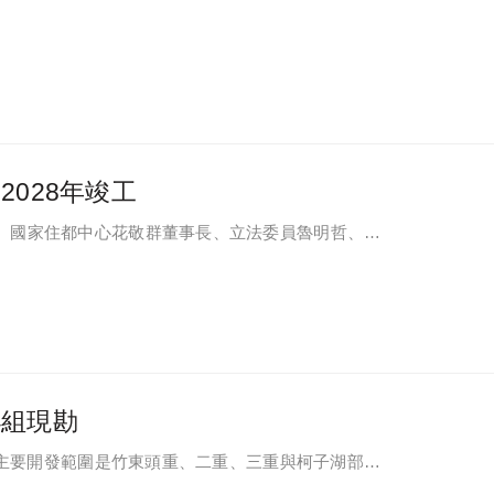
028年竣工
、國家住都中心花敬群董事長、立法委員魯明哲、財
等各方嘉賓，祈求工程順利進行。
小組現勘
區位主要開發範圍是竹東頭重、二重、三重與柯子湖部分