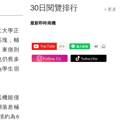
30日閱覽排行
+ 更多
最新即時商機
仁大學正
區塊，輔
，東側則
也仍舊多
為學生宿
活機能僅
潮落差極
情約為6