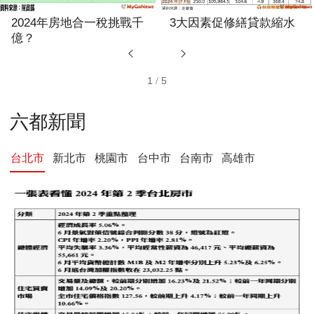
新店大豐段海砂屋自主都
做住戶一輩子靠山 桃績優
更邁向重建下一步
品牌「展志建設」以自住
心蓋房
2
/
5
六都新聞
台北市
新北市
桃園市
台中市
台南市
高雄市