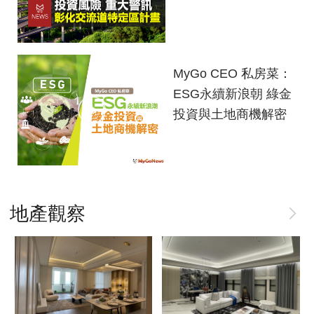
做住戶一輩子靠山 桃績優品牌「展志建設」
品牌建商聯手國際頂奢品牌 創造尊榮生活新
橋科複製「南科模式+竹科效應」房產長期
將捷集團「北大特區」推出「將捷朗學」
以自住心蓋房
高度
南科營業額破兆元，科技新貴帶動房市
穩健增值
MyGo CEO 私房菜：
ESG永續新浪朝 綠金
北大學勤路VS.北市仁愛路，1/3價享綠蔭廊道
建商注意！桃園建築工地「2項新規定」
一線建商成為Q4購屋首選
台南市南區鹽埕段國有4土地公告招商
北高雄「科技4金剛」讓橋科第一排的燕巢區受惠
投資與土地商機解密
北大特區生活6特色，形塑國際居住環境品質
龜山善捷段、興安段社會住宅開工
台中「這」類型醫療中心周邊房市最夯！
台南新都安居B社宅 統包工程招標
高大特區 近＆靜「名宅」短距輕鬆滿足民生所需
地產觀察