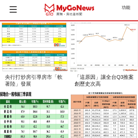
功能
Q3商用不動產創單季歷史
央行不動產「放款降溫」
新高
立場不變