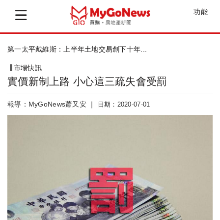
功能
六月遞延性買氣撐盤，上半年冠軍在哪？
市場快訊
實價新制上路 小心這三疏失會受罰
報導：MyGoNews蕭又安 ｜
日期：2020-07-01