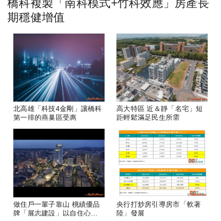
橋科複製「南科模式+竹科效應」房產長
期穩健增值
北高雄「科技4金剛」讓橋科
高大特區 近＆靜「名宅」短
第一排的燕巢區受惠
距輕鬆滿足民生所需
做住戶一輩子靠山 桃績優品
央行打炒房引導房市「軟著
牌「展志建設」以自住心蓋
陸」發展