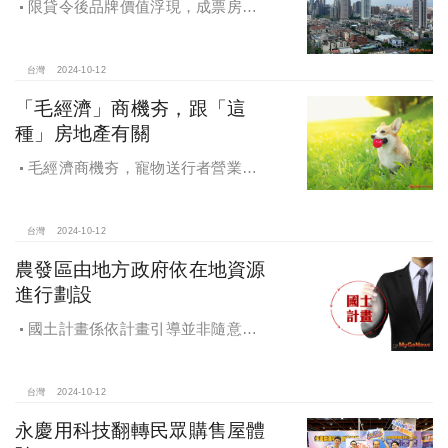
限貸令後品牌價值浮現，成票房保
證，Q4一線建商成為購屋首選，以頂
級規劃吸引理性購屋者
台灣
2024-10-12
「毛經濟」商機夯，跟「這
種」房地產有關
毛經濟商機夯，寵物送行者營業額
大漲9.8倍，都會人寵愛毛孩，台中、
高雄相關產業熱
台灣
2024-10-12
農發區由地方政府依在地資源
進行劃設
國土計畫係依計畫引導並非隨意亂
畫 兼顧農地維護及發展需求
台灣
2024-10-12
永慶用科技翻轉民眾購售屋體