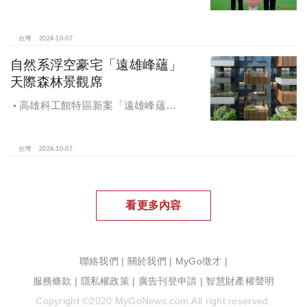
中心光速神修復中，清景麟集團與三
地開發集團率先捐款100萬助力周邊居
民復原家園
台灣
2024-10-07
自然系浮空豪宅「遠雄峰蘊」
天際森林景觀席
高雄科工館特區新案「遠雄峰蘊」
在1598坪朗闊大基地打造凌空27層的
天空森林
台灣
2024-10-07
看更多內容
聯絡我們
|
關於我們
|
MyGo徵才
|
服務條款
|
隱私權政策
|
廣告刊登申請
|
智慧財產權聲明
Copyright ©2020 MyGoNews.com.All right reserved.