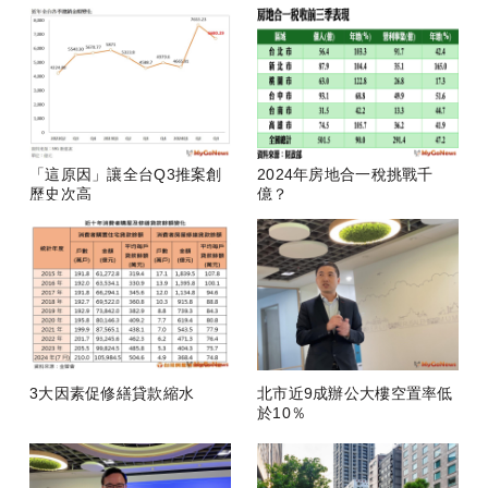
房
「這原因」讓全台Q3推案創
2024年房地合一稅挑戰千
歷史次高
億？
3大因素促修繕貸款縮水
北市近9成辦公大樓空置率低
於10％