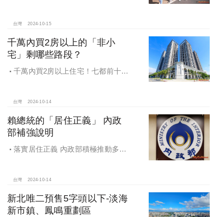
工保障及福利！員工保障再升級，每
月還多放「有薪充電假」擴大員工幸
福感，看得到更領得到！業務新人保
台灣
2024-10-15
障前12個月每月5萬
千萬內買2房以上的「非小
宅」剩哪些路段？
千萬內買2房以上住宅！七都前十大
熱銷路段大公開，新北這區包辦前5
名，桃園也有2路段上榜
台灣
2024-10-14
賴總統的「居住正義」 內政
部補強說明
落實居住正義 內政部積極推動多元
住宅方案 健全房市治理
台灣
2024-10-14
新北唯二預售5字頭以下-淡海
新市鎮、鳳鳴重劃區