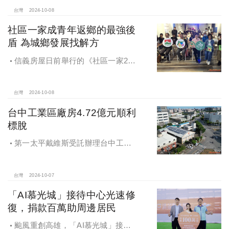
苑系列，即將為您獻上全新白派美學
家邸「長築白樓1」
台灣
2024-10-08
社區一家成青年返鄉的最強後
盾 為城鄉發展找解方
信義房屋日前舉行的《社區一家20
週年得主故事講座》，特別邀請來自
宜蘭的美得冒泡共同創辦人張台賜和
彰化鬆勢三日節策展人劉孟豪分享他
台灣
2024-10-08
們如何以創新思維和社區凝聚力，為
台中工業區廠房4.72億元順利
家鄉帶來改變和發展的故事。
標脫
第一太平戴維斯受託辦理台中工業
區三面臨路廠房公開標售，由在地機
電工程顧問公司以4.72億元得標，溢
價率5％。
台灣
2024-10-07
「AI慕光城」接待中心光速修
復，捐款百萬助周邊居民
颱風重創高雄，「AI慕光城」接待