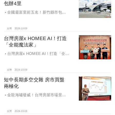
包辦4里
全國最富里前五名！新竹縣市包辦4
里，有錢人喜歡住哪種房？坪數大、
總價高成購屋首選
台灣
2024-10-09
台灣房屋x HOMEE AI！打造
「全能魔法家」
台灣房屋x HOMEE AI！打造「全能
魔法家」，AI地產機器人5.0！台灣房
屋三大AI技術智能服務
台灣
2024-10-09
短中長期多空交雜 房市買盤
兩極化
金龍海嘯發威！台灣房屋市場景氣
燈號，黃紅燈將轉綠，央行投變化
球，青安族保送 投資族三振，唯他有
望全壘打
台灣
2024-10-08