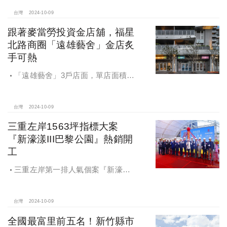
台灣
2024-10-09
跟著麥當勞投資金店舖，福星
北路商圈「遠雄藝舍」金店炙
手可熱
「遠雄藝舍」3戶店面，單店面積在
28~36坪間，開價每坪103~106萬元，
符合逢甲商圈福星路街邊店目前站上
百萬的交易行情
台灣
2024-10-09
三重左岸1563坪指標大案
『新濠漾III巴黎公園』熱銷開
工
三重左岸第一排人氣個案『新濠漾III
巴黎公園』，日前隆重舉辦開工典禮
台灣
2024-10-09
全國最富里前五名！新竹縣市