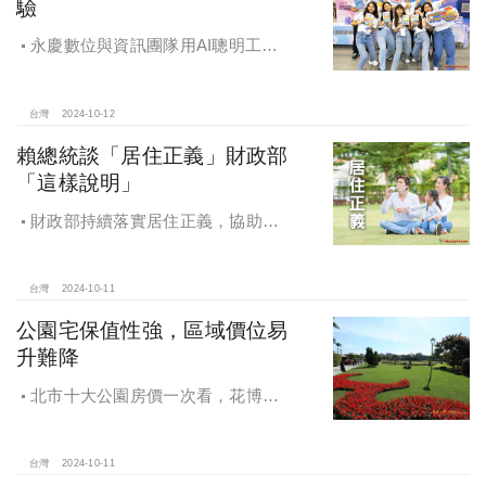
驗
永慶數位與資訊團隊用AI聰明工
作，吸引眾多資通訊好手加入，永慶
用科技翻轉民眾購售屋體驗，領航台
灣房產科技發展
台灣
2024-10-12
賴總統談「居住正義」財政部
「這樣說明」
財政部持續落實居住正義，協助經
濟發展，減輕家庭負擔，建構優質賦
稅環境
台灣
2024-10-11
公園宅保值性強，區域價位易
升難降
北市十大公園房價一次看，花博年
漲逾一成居冠，公園宅保值性強，區
域價位易升難降
台灣
2024-10-11