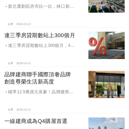
新北重劃區房市比一比，林口新市
鎮交易破2千件最熱絡！淡海新市鎮預
售還有3字頭！成交件數直逼2千件
台灣
2024-10-13
連三季房貸期數站上300個月
連三季房貸期數站上300個月，4都
貸款期數創新高
台灣
2024-10-13
品牌建商聯手國際頂奢品牌
創造尊榮生活新高度
瞄準12.9萬億元富豪！品牌建商聯
手國際頂奢品牌 創造尊榮生活新高度
台灣
2024-10-13
一線建商成為Q4購屋首選