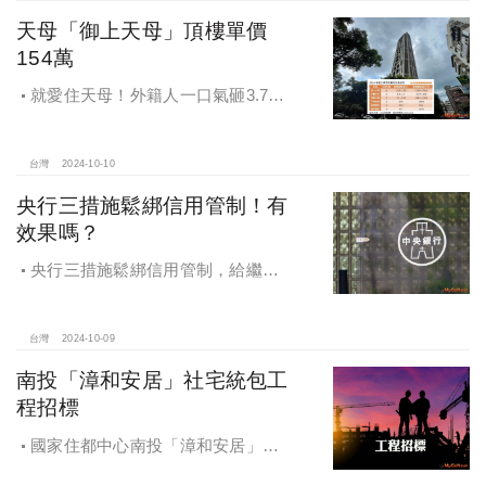
天母「御上天母」頂樓單價
154萬
就愛住天母！外籍人一口氣砸3.78
億買兩戶，天母新豪宅「御上天
母」，頂樓單價154萬最高
台灣
2024-10-10
央行三措施鬆綁信用管制！有
效果嗎？
央行三措施鬆綁信用管制，給繼
承、交換屋族活路，央行鐵了心打
房，多戶投資客恐難眠
台灣
2024-10-09
南投「漳和安居」社宅統包工
程招標
國家住都中心南投「漳和安居」社
宅統包工程招標