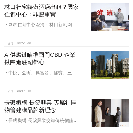
林口社宅轉做酒店出租？國家
住都中心：非屬事實
國家住都中心澄清：林口新創園秉
持初衷助力新創發展列印
台灣
2024-10-08
AI供應鏈瞄準國門CBD 企業
揪團進駐副都心
中悦、亞昕、興富發、麗寶、三發
地產、新濠等建商均陸續進入副都心
興建商辦，目前整體開發率近六成，
未來還陸續有超過7萬坪辦公樓面積新
台灣
2024-10-08
供給。
長磯機構-長築興業 專屬社區
物管建構品牌新理念
長磯機構-長築興業交織傳統價值與
創新理念，繼一品苑、聽河院與聽心