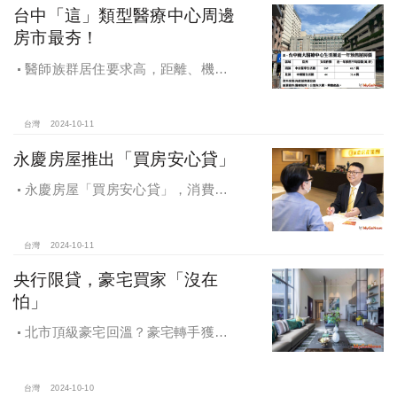
台中「這」類型醫療中心周邊
房市最夯！
醫師族群居住要求高，距離、機能
成買房關鍵，台中「這」類型醫療中
心周邊房市最夯！
台灣
2024-10-11
永慶房屋推出「買房安心貸」
永慶房屋「買房安心貸」，消費者
申請房貸免排隊還有利率優惠！永慶
房屋全方位購屋保障，保障客戶不動
產交易安全
台灣
2024-10-11
央行限貸，豪宅買家「沒在
怕」
北市頂級豪宅回溫？豪宅轉手獲利
4,743萬，央行限貸沒在怕，豪宅客捧
3億多現金交易
台灣
2024-10-10