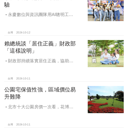
驗
永慶數位與資訊團隊用AI聰明工
作，吸引眾多資通訊好手加入，永慶
用科技翻轉民眾購售屋體驗，領航台
灣房產科技發展
台灣
2024-10-12
賴總統談「居住正義」財政部
「這樣說明」
財政部持續落實居住正義，協助經
濟發展，減輕家庭負擔，建構優質賦
稅環境
台灣
2024-10-11
公園宅保值性強，區域價位易
升難降
北市十大公園房價一次看，花博年
漲逾一成居冠，公園宅保值性強，區
域價位易升難降
台灣
2024-10-11