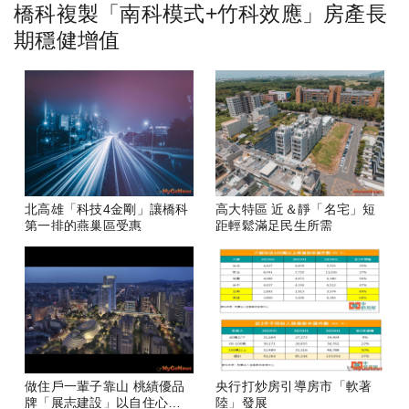
橋科複製「南科模式+竹科效應」房產長
期穩健增值
北高雄「科技4金剛」讓橋科
高大特區 近＆靜「名宅」短
第一排的燕巢區受惠
距輕鬆滿足民生所需
做住戶一輩子靠山 桃績優品
央行打炒房引導房市「軟著
牌「展志建設」以自住心蓋
陸」發展