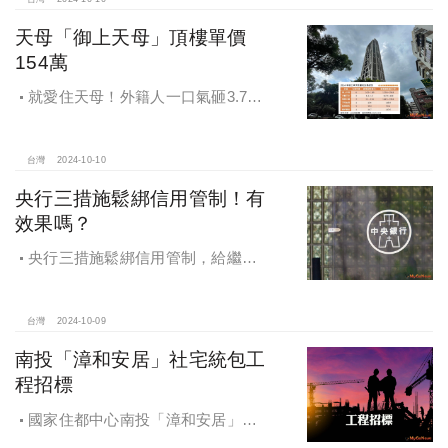
天母「御上天母」頂樓單價
154萬
就愛住天母！外籍人一口氣砸3.78
億買兩戶，天母新豪宅「御上天
母」，頂樓單價154萬最高
台灣
2024-10-10
央行三措施鬆綁信用管制！有
效果嗎？
央行三措施鬆綁信用管制，給繼
承、交換屋族活路，央行鐵了心打
房，多戶投資客恐難眠
台灣
2024-10-09
南投「漳和安居」社宅統包工
程招標
國家住都中心南投「漳和安居」社
宅統包工程招標