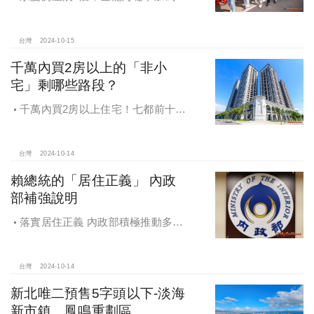
工保障及福利！員工保障再升級，每
月還多放「有薪充電假」擴大員工幸
福感，看得到更領得到！業務新人保
台灣
2024-10-15
障前12個月每月5萬
千萬內買2房以上的「非小
宅」剩哪些路段？
千萬內買2房以上住宅！七都前十大
熱銷路段大公開，新北這區包辦前5
名，桃園也有2路段上榜
台灣
2024-10-14
賴總統的「居住正義」 內政
部補強說明
落實居住正義 內政部積極推動多元
住宅方案 健全房市治理
台灣
2024-10-14
新北唯二預售5字頭以下-淡海
新市鎮、鳳鳴重劃區