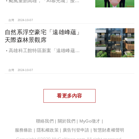
颱風重創高雄，「AI慕光城」接待
中心光速神修復中，清景麟集團與三
地開發集團率先捐款100萬助力周邊居
民復原家園
台灣
2024-10-07
自然系浮空豪宅「遠雄峰蘊」
天際森林景觀席
高雄科工館特區新案「遠雄峰蘊」
在1598坪朗闊大基地打造凌空27層的
天空森林
台灣
2024-10-07
看更多內容
聯絡我們
|
關於我們
|
MyGo徵才
|
服務條款
|
隱私權政策
|
廣告刊登申請
|
智慧財產權聲明