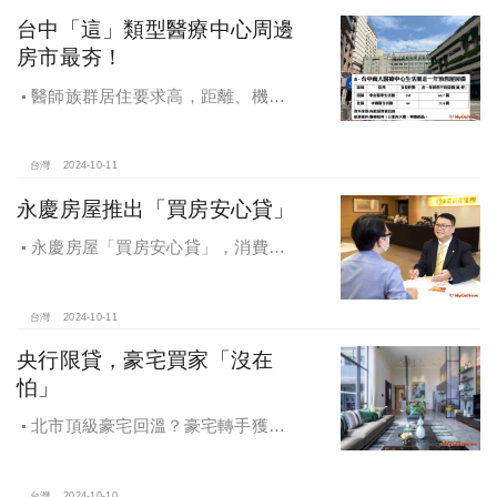
台中「這」類型醫療中心周邊
房市最夯！
醫師族群居住要求高，距離、機能
成買房關鍵，台中「這」類型醫療中
心周邊房市最夯！
台灣
2024-10-11
永慶房屋推出「買房安心貸」
永慶房屋「買房安心貸」，消費者
申請房貸免排隊還有利率優惠！永慶
房屋全方位購屋保障，保障客戶不動
產交易安全
台灣
2024-10-11
央行限貸，豪宅買家「沒在
怕」
北市頂級豪宅回溫？豪宅轉手獲利
4,743萬，央行限貸沒在怕，豪宅客捧
3億多現金交易
台灣
2024-10-10