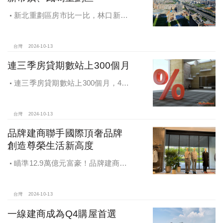
新北重劃區房市比一比，林口新市
鎮交易破2千件最熱絡！淡海新市鎮預
售還有3字頭！成交件數直逼2千件
台灣
2024-10-13
連三季房貸期數站上300個月
連三季房貸期數站上300個月，4都
貸款期數創新高
台灣
2024-10-13
品牌建商聯手國際頂奢品牌
創造尊榮生活新高度
瞄準12.9萬億元富豪！品牌建商聯
手國際頂奢品牌 創造尊榮生活新高度
台灣
2024-10-13
一線建商成為Q4購屋首選