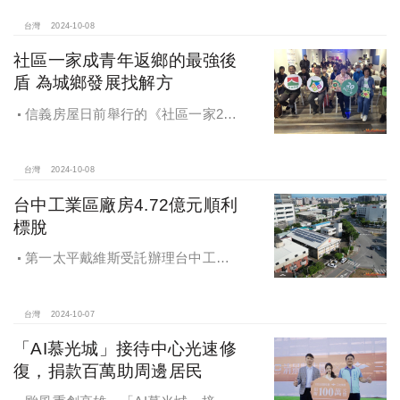
苑系列，即將為您獻上全新白派美學
家邸「長築白樓1」
台灣
2024-10-08
社區一家成青年返鄉的最強後
盾 為城鄉發展找解方
信義房屋日前舉行的《社區一家20
週年得主故事講座》，特別邀請來自
宜蘭的美得冒泡共同創辦人張台賜和
彰化鬆勢三日節策展人劉孟豪分享他
台灣
2024-10-08
們如何以創新思維和社區凝聚力，為
台中工業區廠房4.72億元順利
家鄉帶來改變和發展的故事。
標脫
第一太平戴維斯受託辦理台中工業
區三面臨路廠房公開標售，由在地機
電工程顧問公司以4.72億元得標，溢
價率5％。
台灣
2024-10-07
「AI慕光城」接待中心光速修
復，捐款百萬助周邊居民