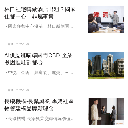
林口社宅轉做酒店出租？國家
住都中心：非屬事實
國家住都中心澄清：林口新創園秉
持初衷助力新創發展列印
台灣
2024-10-08
AI供應鏈瞄準國門CBD 企業
揪團進駐副都心
中悦、亞昕、興富發、麗寶、三發
地產、新濠等建商均陸續進入副都心
興建商辦，目前整體開發率近六成，
未來還陸續有超過7萬坪辦公樓面積新
台灣
2024-10-08
供給。
長磯機構-長築興業 專屬社區
物管建構品牌新理念
長磯機構-長築興業交織傳統價值與
創新理念，繼一品苑、聽河院與聽心