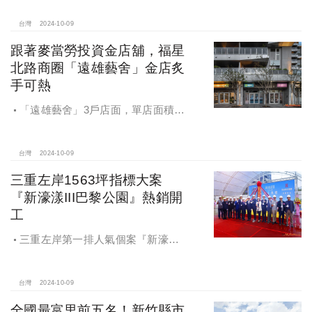
台灣
2024-10-09
跟著麥當勞投資金店舖，福星
北路商圈「遠雄藝舍」金店炙
手可熱
「遠雄藝舍」3戶店面，單店面積在
28~36坪間，開價每坪103~106萬元，
符合逢甲商圈福星路街邊店目前站上
百萬的交易行情
台灣
2024-10-09
三重左岸1563坪指標大案
『新濠漾III巴黎公園』熱銷開
工
三重左岸第一排人氣個案『新濠漾III
巴黎公園』，日前隆重舉辦開工典禮
台灣
2024-10-09
全國最富里前五名！新竹縣市