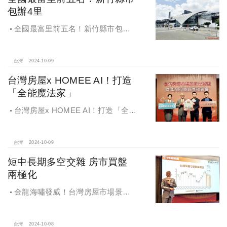
包辦4里
全國最富里前五名！新竹縣市包辦4
里，有錢人喜歡住哪種房？坪數大、
總價高成購屋首選
台灣
2024-10-09
台灣房屋x HOMEE AI！打造
「全能魔法家」
台灣房屋x HOMEE AI！打造「全能
魔法家」，AI地產機器人5.0！台灣房
屋三大AI技術智能服務
台灣
2024-10-09
短中長期多空交雜 房市買盤
兩極化
金龍海嘯發威！台灣房屋市場景氣
燈號，黃紅燈將轉綠，央行投變化
球，青安族保送 投資族三振，唯他有
望全壘打
台灣
2024-10-08