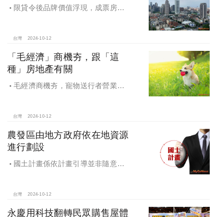
限貸令後品牌價值浮現，成票房保
證，Q4一線建商成為購屋首選，以頂
級規劃吸引理性購屋者
台灣
2024-10-12
「毛經濟」商機夯，跟「這
種」房地產有關
毛經濟商機夯，寵物送行者營業額
大漲9.8倍，都會人寵愛毛孩，台中、
高雄相關產業熱
台灣
2024-10-12
農發區由地方政府依在地資源
進行劃設
國土計畫係依計畫引導並非隨意亂
畫 兼顧農地維護及發展需求
台灣
2024-10-12
永慶用科技翻轉民眾購售屋體