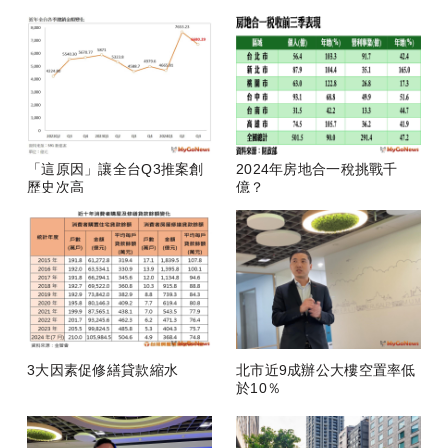
房
「這原因」讓全台Q3推案創
2024年房地合一稅挑戰千
歷史次高
億？
3大因素促修繕貸款縮水
北市近9成辦公大樓空置率低
於10％