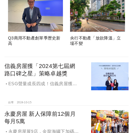
Q3商用不動產創單季歷史新
央行不動產「放款降溫」立
高
場不變
信義房屋獲「2024第七屆網
路口碑之星」策略卓越獎
ESG聲量成長四成！信義房屋獲
「2024第七屆網路口碑之星」策略卓
越獎
台灣
2024-10-15
永慶房屋 新人保障前12個月
每月5萬
永慶房屋展9店，金龍海嘯下加碼員