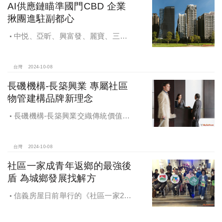
AI供應鏈瞄準國門CBD 企業
揪團進駐副都心
中悦、亞昕、興富發、麗寶、三發
地產、新濠等建商均陸續進入副都心
興建商辦，目前整體開發率近六成，
未來還陸續有超過7萬坪辦公樓面積新
台灣
2024-10-08
供給。
長磯機構-長築興業 專屬社區
物管建構品牌新理念
長磯機構-長築興業交織傳統價值與
創新理念，繼一品苑、聽河院與聽心
苑系列，即將為您獻上全新白派美學
家邸「長築白樓1」
台灣
2024-10-08
社區一家成青年返鄉的最強後
盾 為城鄉發展找解方
信義房屋日前舉行的《社區一家20
週年得主故事講座》，特別邀請來自
宜蘭的美得冒泡共同創辦人張台賜和