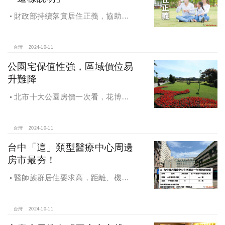
財政部持續落實居住正義，協助經
濟發展，減輕家庭負擔，建構優質賦
稅環境
台灣
2024-10-11
公園宅保值性強，區域價位易
升難降
北市十大公園房價一次看，花博年
漲逾一成居冠，公園宅保值性強，區
域價位易升難降
台灣
2024-10-11
台中「這」類型醫療中心周邊
房市最夯！
醫師族群居住要求高，距離、機能
成買房關鍵，台中「這」類型醫療中
心周邊房市最夯！
台灣
2024-10-11