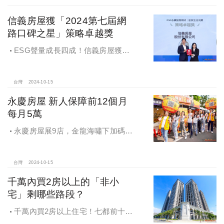
信義房屋獲「2024第七屆網
路口碑之星」策略卓越獎
ESG聲量成長四成！信義房屋獲
「2024第七屆網路口碑之星」策略卓
越獎
台灣
2024-10-15
永慶房屋 新人保障前12個月
每月5萬
永慶房屋展9店，金龍海嘯下加碼員
工保障及福利！員工保障再升級，每
月還多放「有薪充電假」擴大員工幸
福感，看得到更領得到！業務新人保
台灣
2024-10-15
障前12個月每月5萬
千萬內買2房以上的「非小
宅」剩哪些路段？
千萬內買2房以上住宅！七都前十大
熱銷路段大公開，新北這區包辦前5