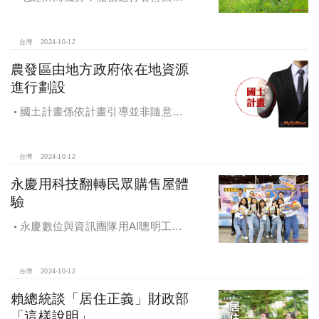
大漲9.8倍，都會人寵愛毛孩，台中、
高雄相關產業熱
台灣
2024-10-12
農發區由地方政府依在地資源
進行劃設
國土計畫係依計畫引導並非隨意亂
畫 兼顧農地維護及發展需求
台灣
2024-10-12
永慶用科技翻轉民眾購售屋體
驗
永慶數位與資訊團隊用AI聰明工
作，吸引眾多資通訊好手加入，永慶
用科技翻轉民眾購售屋體驗，領航台
灣房產科技發展
台灣
2024-10-12
賴總統談「居住正義」財政部
「這樣說明」