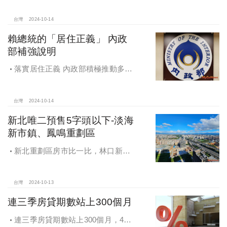
名，桃園也有2路段上榜
台灣
2024-10-14
賴總統的「居住正義」 內政
部補強說明
落實居住正義 內政部積極推動多元
住宅方案 健全房市治理
台灣
2024-10-14
新北唯二預售5字頭以下-淡海
新市鎮、鳳鳴重劃區
新北重劃區房市比一比，林口新市
鎮交易破2千件最熱絡！淡海新市鎮預
售還有3字頭！成交件數直逼2千件
台灣
2024-10-13
連三季房貸期數站上300個月
連三季房貸期數站上300個月，4都