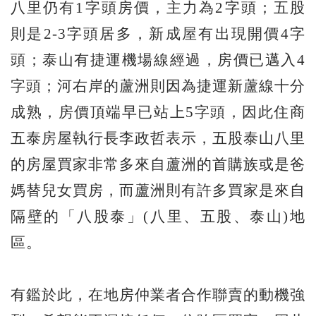
八里仍有1字頭房價，主力為2字頭；五股
則是2-3字頭居多，新成屋有出現開價4字
頭；泰山有捷運機場線經過，房價已邁入4
字頭；河右岸的蘆洲則因為捷運新蘆線十分
成熟，房價頂端早已站上5字頭，因此住商
五泰房屋執行長李政哲表示，五股泰山八里
的房屋買家非常多來自蘆洲的首購族或是爸
媽替兒女買房，而蘆洲則有許多買家是來自
隔壁的「八股泰」(八里、五股、泰山)地
區。
有鑑於此，在地房仲業者合作聯賣的動機強