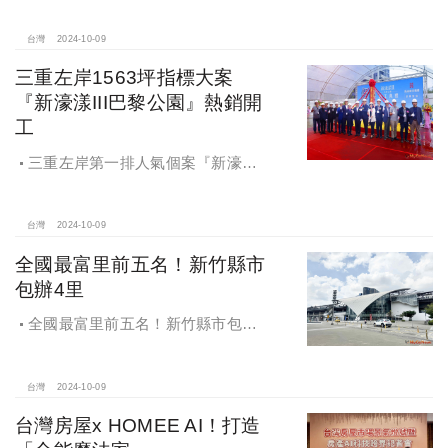
符合逢甲商圈福星路街邊店目前站上
百萬的交易行情
台灣
2024-10-09
三重左岸1563坪指標大案
『新濠漾III巴黎公園』熱銷開
工
三重左岸第一排人氣個案『新濠漾III
巴黎公園』，日前隆重舉辦開工典禮
台灣
2024-10-09
全國最富里前五名！新竹縣市
包辦4里
全國最富里前五名！新竹縣市包辦4
里，有錢人喜歡住哪種房？坪數大、
總價高成購屋首選
台灣
2024-10-09
台灣房屋x HOMEE AI！打造