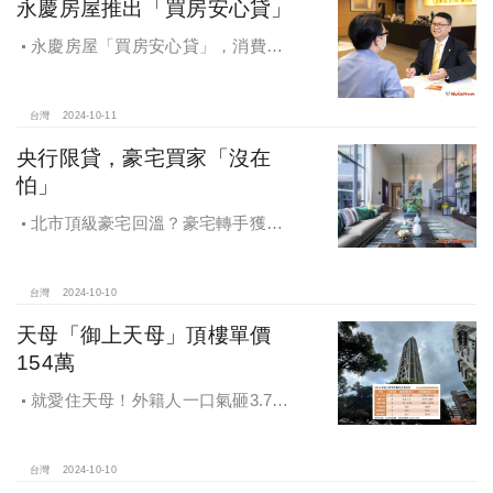
永慶房屋推出「買房安心貸」
永慶房屋「買房安心貸」，消費者
申請房貸免排隊還有利率優惠！永慶
房屋全方位購屋保障，保障客戶不動
產交易安全
台灣
2024-10-11
央行限貸，豪宅買家「沒在
怕」
北市頂級豪宅回溫？豪宅轉手獲利
4,743萬，央行限貸沒在怕，豪宅客捧
3億多現金交易
台灣
2024-10-10
天母「御上天母」頂樓單價
154萬
就愛住天母！外籍人一口氣砸3.78
億買兩戶，天母新豪宅「御上天
母」，頂樓單價154萬最高
台灣
2024-10-10