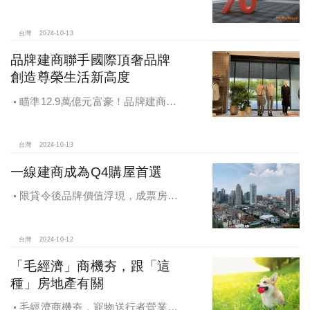
貸款期數創新高
台灣
2024-10-13
品牌建商聯手國際頂奢品牌
創造尊榮生活新高度
瞄準12.9萬億元富豪！品牌建商聯
手國際頂奢品牌 創造尊榮生活新高度
台灣
2024-10-13
一線建商成為Q4購屋首選
限貸令後品牌價值浮現，成票房保
證，Q4一線建商成為購屋首選，以頂
級規劃吸引理性購屋者
台灣
2024-10-12
「毛經濟」商機夯，跟「這
種」房地產有關
毛經濟商機夯，寵物送行者營業額