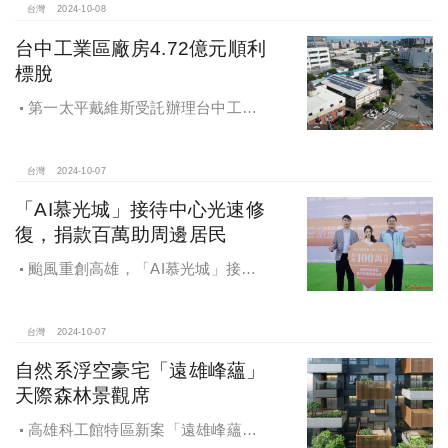
彰化鬆勢三日節策展人劉孟豪分享他
台灣
2024-10-08
們如何以創新思維和社區凝聚力，為
台中工業區廠房4.72億元順利
家鄉帶來改變和發展的故事。
標脫
第一太平戴維斯受託辦理台中工業
區三面臨路廠房公開標售，由在地機
電工程顧問公司以4.72億元得標，溢
價率5％。
台灣
2024-10-07
「AI慕光城」接待中心光速修
復，捐款百萬助周邊居民
颱風重創高雄，「AI慕光城」接待
中心光速神修復中，清景麟集團與三
地開發集團率先捐款100萬助力周邊居
民復原家園
台灣
2024-10-07
自然系浮空豪宅「遠雄峰蘊」
天際森林景觀席
高雄科工館特區新案「遠雄峰蘊」