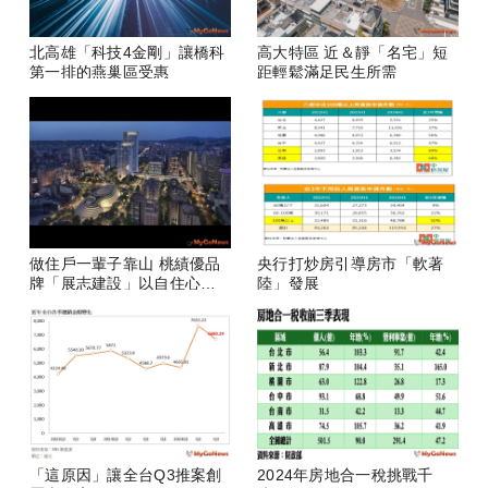
北高雄「科技4金剛」讓橋科
高大特區 近＆靜「名宅」短
第一排的燕巢區受惠
距輕鬆滿足民生所需
做住戶一輩子靠山 桃績優品
央行打炒房引導房市「軟著
牌「展志建設」以自住心蓋
陸」發展
房
「這原因」讓全台Q3推案創
2024年房地合一稅挑戰千