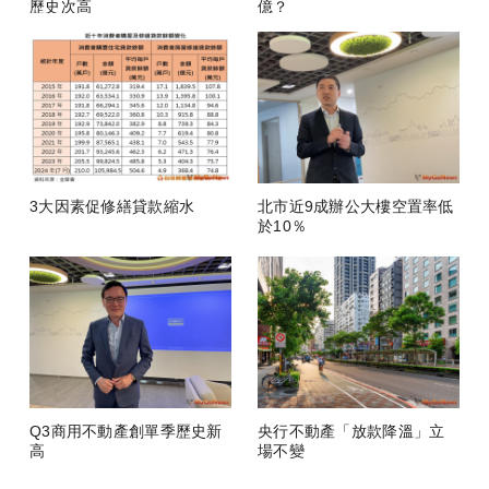
歷史次高
億？
3大因素促修繕貸款縮水
北市近9成辦公大樓空置率低
於10％
Q3商用不動產創單季歷史新
央行不動產「放款降溫」立
高
場不變