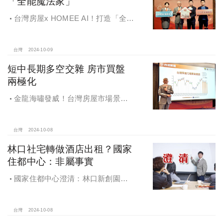
「全能魔法家」
台灣房屋x HOMEE AI！打造「全能
魔法家」，AI地產機器人5.0！台灣房
屋三大AI技術智能服務
台灣
2024-10-09
短中長期多空交雜 房市買盤
兩極化
金龍海嘯發威！台灣房屋市場景氣
燈號，黃紅燈將轉綠，央行投變化
球，青安族保送 投資族三振，唯他有
望全壘打
台灣
2024-10-08
林口社宅轉做酒店出租？國家
住都中心：非屬事實
國家住都中心澄清：林口新創園秉
持初衷助力新創發展列印
台灣
2024-10-08