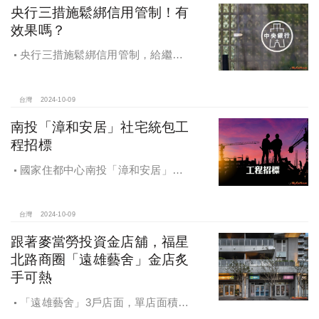
央行三措施鬆綁信用管制！有
效果嗎？
央行三措施鬆綁信用管制，給繼
承、交換屋族活路，央行鐵了心打
房，多戶投資客恐難眠
台灣
2024-10-09
南投「漳和安居」社宅統包工
程招標
國家住都中心南投「漳和安居」社
宅統包工程招標
台灣
2024-10-09
跟著麥當勞投資金店舖，福星
北路商圈「遠雄藝舍」金店炙
手可熱
「遠雄藝舍」3戶店面，單店面積在
28~36坪間，開價每坪103~106萬元，