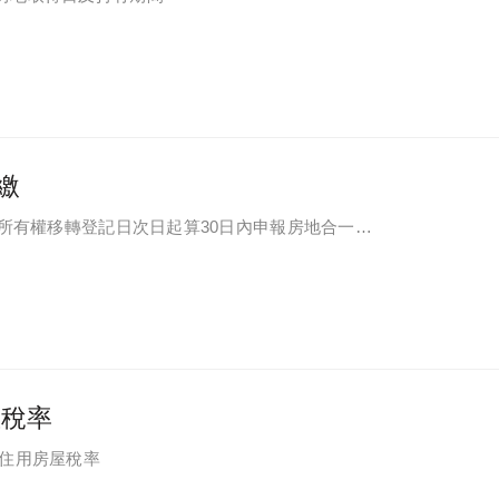
繳
於所有權移轉登記日次日起算30日內申報房地合一所
屋稅率
自住用房屋稅率