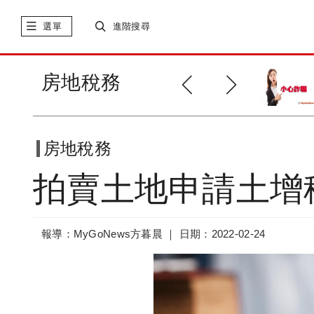
選單
進階搜尋
小孩未成年，繼承問題「多考
房地稅務
量」
房地稅務
拍賣土地申請土增
報導：MyGoNews方暮晨 ｜
日期：2022-02-24