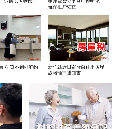
「這情況房地稅」
租屋電費公平合理透明化，
確保租戶權益
買方 貸不到可解約
新竹縣近日寄發自住用房屋
設籍輔導通知書