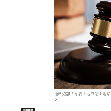
地政短訊！拍賣土地申請土地增
之。
新聞摘要