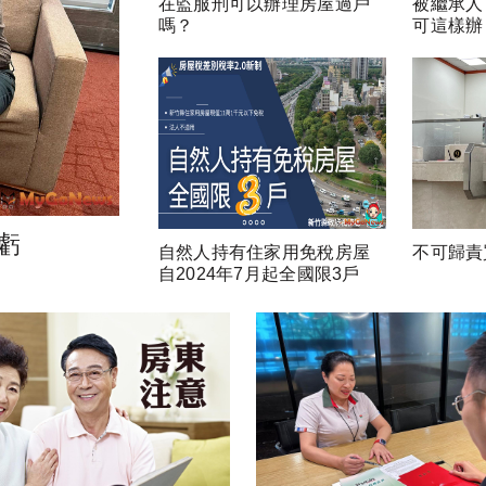
在監服刑可以辦理房屋過戶
被繼承人
嗎？
可這樣辦
虧
自然人持有住家用免稅房屋
不可歸責
自2024年7月起全國限3戶