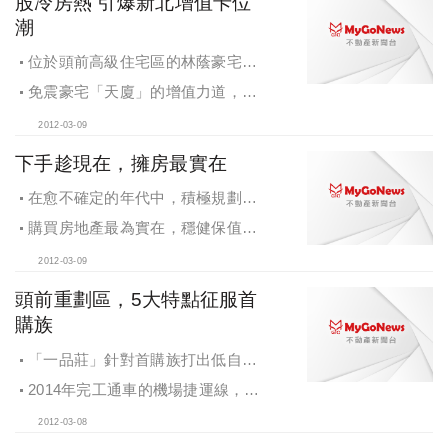
股冷房熱 引爆新北增值卡位
潮
位於頭前高級住宅區的林蔭豪宅
「一品莊」享受緊鄰商業區與捷運之
免震豪宅「天廈」的增值力道，除
便，為房價增值帶來利多
了緊臨捷運民生汐止線與台鐵地下化
2012-03-09
的交會點汐科站，建築設計更是邀來
國際知名團隊P&T，為頂級生活加值
下手趁現在，擁房最實在
在愈不確定的年代中，積極規劃、
創造未來資產，仍舊是人生加值的必
購買房地產最為實在，穩健保值，
然功課
讓財富不會被通膨吃掉
2012-03-09
頭前重劃區，5大特點征服首
購族
「一品莊」針對首購族打出低自備
款及工程期零付款的優惠條件
2014年完工通車的機場捷運線，將
讓頭前重劃區與大台北各區串聯成1小
2012-03-08
時生活圈，也預告著下一波隨捷運而