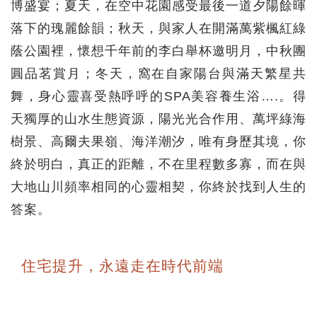
博盛宴；夏天，在空中花園感受最後一道夕陽餘暉
落下的瑰麗餘韻；秋天，與家人在開滿萬紫楓紅綠
蔭公園裡，懷想千年前的李白舉杯邀明月，中秋團
圓品茗賞月；冬天，窩在自家陽台與滿天繁星共
舞，身心靈喜受熱呼呼的SPA美容養生浴….。得
天獨厚的山水生態資源，陽光光合作用、萬坪綠海
樹景、高爾夫果嶺、海洋潮汐，唯有身歷其境，你
終於明白，真正的距離，不在里程數多寡，而在與
大地山川頻率相同的心靈相契，你終於找到人生的
答案。
住宅提升，永遠走在時代前端