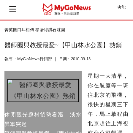
功能
菁英圈口耳相傳 移居綠鑽石莊園
醫師圈與教授最愛~【甲山林水公園】熱銷
報導：MyGoNews行銷部 ｜
日期：2010-09-13
星期一大清早，
你在航廈等一班
往北京的飛機，
很快的星期三下
午，馬上啟程由
休閒觀光題材後勢看漲 淡水
北京趕往上海視
異軍突起
察分公司營運，