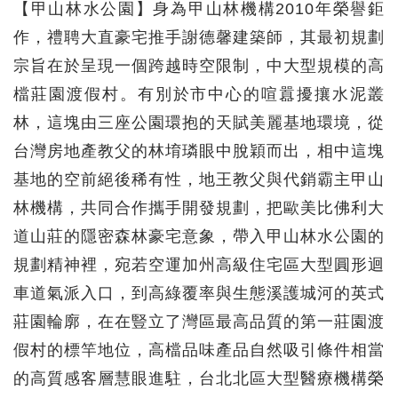
【甲山林水公園】身為甲山林機構2010年榮譽鉅
作，禮聘大直豪宅推手謝德馨建築師，其最初規劃
宗旨在於呈現一個跨越時空限制，中大型規模的高
檔莊園渡假村。有別於市中心的喧囂擾攘水泥叢
林，這塊由三座公園環抱的天賦美麗基地環境，從
台灣房地產教父的林堉璘眼中脫穎而出，相中這塊
基地的空前絕後稀有性，地王教父與代銷霸主甲山
林機構，共同合作攜手開發規劃，把歐美比佛利大
道山莊的隱密森林豪宅意象，帶入甲山林水公園的
規劃精神裡，宛若空運加州高級住宅區大型圓形迴
車道氣派入口，到高綠覆率與生態溪護城河的英式
莊園輪廓，在在豎立了灣區最高品質的第一莊園渡
假村的標竿地位，高檔品味產品自然吸引條件相當
的高質感客層慧眼進駐，台北北區大型醫療機構榮