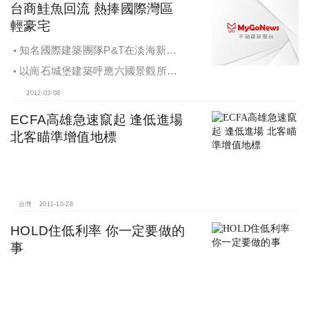
起的漲勢
台商鮭魚回流 熱捧國際灣區
輕豪宅
知名國際建築團隊P&T在淡海新市
鎮的首件作品，就是新古典風格建案
以崗石城堡建築呼應六國景觀所打
「丰悅夏宮」
造的千餘坪凡爾賽中軸花園，重現信
2012-03-08
義豪宅的新古典風格
ECFA高雄急速竄起 逢低進場
北客瞄準增值地標
台灣
2011-10-28
HOLD住低利率 你一定要做的
事