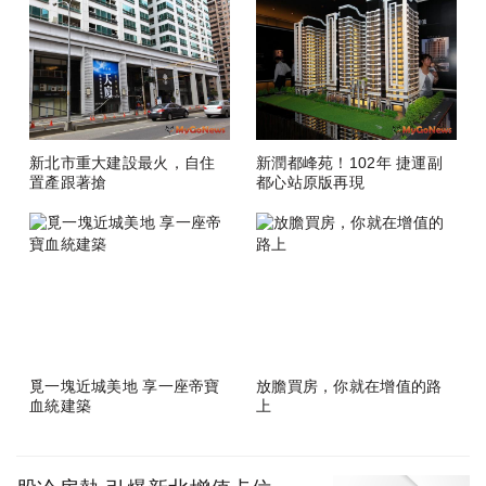
新北市重大建設最火，自住
新潤都峰苑！102年 捷運副
置產跟著搶
都心站原版再現
覓一塊近城美地 享一座帝寶
放膽買房，你就在增值的路
血統建築
上