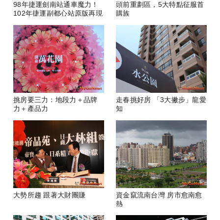
98年捷運劍南站通車魔力！
頭前重劃區，5大特點征服首
102年捷運副都心站原版再現
購族
挑房要三力：地段力＋品牌
走春挑好房 「3大撇步」龍愛
力＋產品力
知
大勢所趨 跟著大財團賺
資金竄流南台灣 房市愈南愈
熱