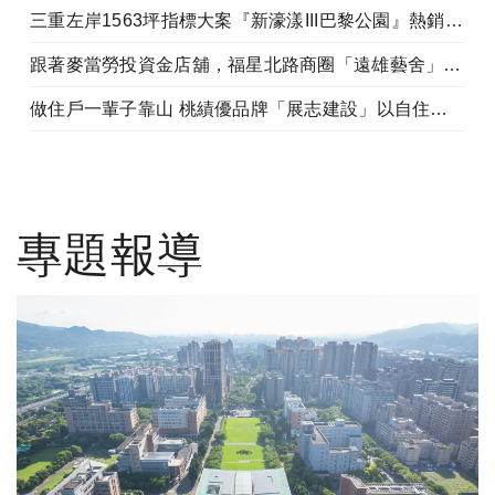
三重左岸1563坪指標大案『新濠漾III巴黎公園』熱銷開工
跟著麥當勞投資金店舖，福星北路商圈「遠雄藝舍」金店炙手可熱
做住戶一輩子靠山 桃績優品牌「展志建設」以自住心蓋房
專題報導