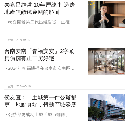
泰嘉呂維哲 10年歷練 打造房
地產無敵鐵金剛的能耐
泰嘉開發第二代呂維哲從「正確思
維」出發，秉持「絕對熱情」的態
度，發揮「最大能力」，透過這件
「全品項」大規模開發案的鍛鍊，若
台灣
2024-05-17
干年年後，呂維哲應該具備了房地產
台南安南「春福安安」2字頭
「無敵鐵金剛」的特質與能耐
房價擁有正三房好宅
2024年春福機構在台南市安南區長
和路四段與鎮安路口規劃地上14層、
地下3層「春福安安」建案
台灣
2024-05-16
侯友宜：「土城第一件公辦都
更」地點真好，帶動區域發展
公辦都更成就土城「城市翻轉」