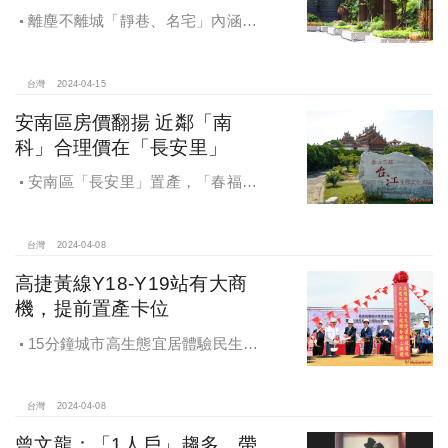
離塵不離城「靜巷、名宅」內涵富
蘊買家的臻品，自冠建設「三景三
錦」打造一巷綠憩活氧建築
台灣
2024-04-15
安南區房價翻揚 近鄰「南
科」合理價在「長安里」
安南區「長安里」置產，「春福安
安」2-3字頭，交通便、近南科，後市
可期
台灣
2024-04-08
高捷黃線Y18-Y19站有大商
機，提前置產卡位
15分鐘城市高生態宜居體驗民生所
需完整滿足，捷運黃線Y18-Y19站有
大商機提前置產卡位
台灣
2024-04-08
曾文龍：「1人戶」趨多，帶