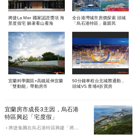
將捷La Mer 國家認證獎項 海
全台港灣城市房價探索 頭城
景度假宅 躺著看山看海
「烏石港特區」最親民
宜蘭科學園區+高鐵延伸宜蘭
50分鐘車程台北城際通勤，
「雙動能」帶動房市
頭城VS.青埔4折買房
宜蘭房市成長3主因，烏石港
特區興起「宅度假」
將捷集團在烏石港特區興建「將捷
La Mer」飯店宅，讓住戶天天享受