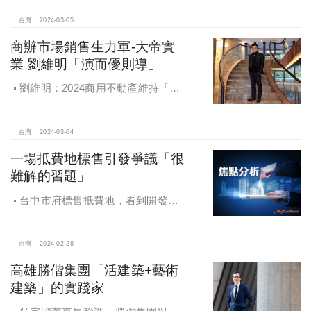
首映」千坪基地+三面臨路+豪華公設
台灣
2024-03-05
商辦市場銷售生力軍-大帝實
業 劉維明「演而優則導」
劉維明：2024商用不動產維持「量
穩價緩漲」多頭格局
台灣
2024-03-04
一場抵費地標售引發爭議「很
難解的習題」
台中市府標售抵費地，看到開發商
「只想自己好」、看到中央政府「打
藍不打綠」
台灣
2024-02-28
高雄勝偕集團「活建築+藝術
建築」的實踐家