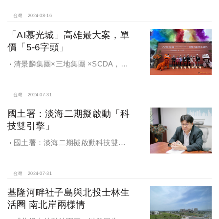
「宅度假」。
台灣
2024-08-16
「AI慕光城」高雄最大案，單
價「5-6字頭」
清景麟集團×三地集團 ×SCDA，
「AI慕光城」動土盛典，正式宣告
SCDA國際鉅作＋亞灣AI盛世來臨，
「AI慕光城」動土暨公益捐贈 亞灣盛
台灣
2024-07-31
大展開
國土署：淡海二期擬啟動「科
技雙引擎」
國土署：淡海二期擬啟動科技雙引
擎 讓高階人才落地生根
台灣
2024-07-31
基隆河畔社子島與北投士林生
活圈 南北岸兩樣情