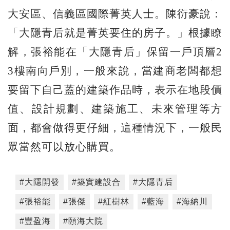
大安區、信義區國際菁英人士。陳衍豪說：
「大隱青后就是菁英要住的房子。」根據瞭
解，張裕能在「大隱青后」保留一戶頂層2
3樓南向戶別，一般來說，當建商老闆都想
要留下自己蓋的建築作品時，表示在地段價
值、設計規劃、建築施工、未來管理等方
面，都會做得更仔細，這種情況下，一般民
眾當然可以放心購買。
#大隱開發
#築實建設合
#大隱青后
#張裕能
#張傑
#紅樹林
#藍海
#海納川
#豐盈海
#頤海大院