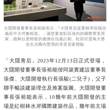
大隱開發董事長張裕能表示：｢大隱青后是要精準區隔信
義區中大坪數框架。」讓想要進駐區域內的國際菁英買
家，能夠以更輕鬆的總價在信義計劃、松菸巨蛋兩大疊
合生活圈內豐潤的享受居家體驗
「大隱青后」2023年12月13日正式登場，
大隱開發董事長張裕能偕同築實建設董事長
張傑、大隱開發執行長張駿(二兒子)，父子
聯手暢談建築理念及推案版圖。大隱開發董
事長張裕能表示，10幾年前大隱開發的主
場是紅樹林水岸國際建築作品，幾年前主場