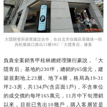
大隱開發與築實建設合作，在台北市信義區基隆路一段
與松隆路口推出23層SRC「大隱青后」建案
負責全案銷售甲桂林總經理陳衍豪說，「大
隱青后」基地約230坪，總銷約65億元，建
築規劃地上23層、地下4層，格局為19-31
坪2-3房，共134戶(含店面1戶)，不含車位
的成交價約每坪165萬元，11月中下旬潛銷
以來，目前已售出10幾戶，購入客層皆是