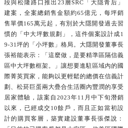
段與松隆路口推出23層SRC「大隱青后」
建案，全案總銷售金額約65億元，每坪銷
售單價165萬元起，有別於大隱開發過去習
慣的「中大坪數規劃」，這件個案設計成1
9-31坪的「小坪數」格局。大隱開發董事長
張裕能表示：「這麼做，是要精準區隔信義
區中大坪數框架。」讓想要進駐區域內的國
際菁英買家，能夠以更輕鬆的總價在信義計
劃、松菸巨蛋兩大疊合生活圈內豐潤的享受
居家體驗，該案自2023年11月中下旬潛銷
以來，已經成交10餘戶，而且正如當初設
計的購買客層，築實建設董事長張傑說：