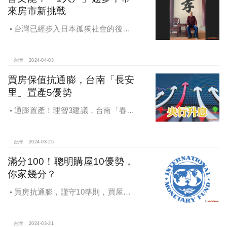
來房市新挑戰
台灣已經步入日本孤獨社會的後
塵，在油電雙漲、通貨膨脹壓力、建
築成本居高不下的情況下，房價勢必
「越來越貴」，建商在總價壓力限縮
台灣
2024-04-03
下，因應「1人戶」的時代趨勢，曾文
買房保值抗通膨，台南「長安
龍確認「小宅」將成為未來房地產不
里」置產5優勢
可逆的產品。
通膨置產！理智3建議，台南「春福
安安」一次滿足，台南科技帶動安南
人口增長，聚焦長和大道置產優勢
台灣
2024-03-25
滿分100！聰明購屋10優勢，
你家幾分？
買房抗通膨，謹守10準則，買屋不
吃虧！台北「南風裡」建築，購屋10
準則一次滿足
台灣
2024-03-21