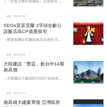
『北投士林科技園區』以發展生
技、媒體、資訊、通訊等相關產業為
目標，以綠色運輸、生態節能之生態
社區為訴求。
台灣
2024-07-30
SDGs宜居宜蘭 2字頭全齡公
設飯店高CP值度假宅
將捷集團在宜蘭頭城烏石港生活圈
一處步行約5分鐘到海邊的基地，以飯
店式規劃設計，興建地上10層、地下2
層的「將捷La Mer」度假宅
台灣
2024-07-26
大陸建設「豐莚」創台中14期
新高價
大陸建設力邀紐約ODA打造綠色烏
托邦，台中14期第一顆永續建築種子
「豐莚」
台灣
2024-07-11
南高雄大建案齊發 亞灣區房