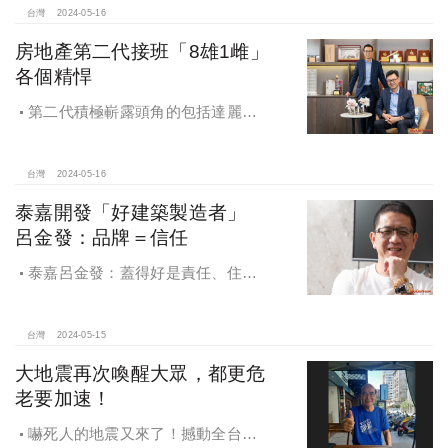
台灣
2024-05-16
房地產第二代接班「8雄1雌」
各個精悍
第二代積極嶄露頭角的包括達麗建
設謝岱杰、三地開發鍾育霖、泰嘉開
發呂維哲、長虹建設李耀中、名軒開
發吳泓瑩、京城建設蔡曜鴻、甲山林
台灣
2024-05-16
祝藝、郡都建設唐承、漢皇建設孫鼎
泰嘉開發「好建築製造者」
翔等
呂金發：品牌＝信任
泰嘉呂金發：蓋得好是責任、住得
好是選擇
台灣
2024-05-15
大地震再次喚醒大眾，都更危
老要加速！
嚇死人的地震又來了！撼動全台