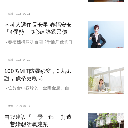
灣！
台灣
2024-05-11
南科人選住長安里 春福安安
「4優勢」 3心建築親民價
春福機構深耕台南 2千餘戶優質口碑
「春福安安」再登場
台灣
2024-04-29
100％MIT防霾紗窗，6大認
證，價格更親民
位於台中霧峰的「全隆金屬」自行
研發生產100％MIT的「福爾摩紗網」
防霾紗窗，由大好國際有限公司為全
台總代理。
台灣
2024-04-17
自冠建設「三景三錦」 打造
一巷綠憩活氧建築