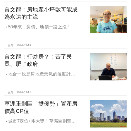
曾文龍：房地產小坪數可能成
為永遠的主流
50年來，房價、地價一路上漲！無
奈小坪數成主流！
台灣
2024-03-19
曾文龍：打炒房？！苦了民
眾、肥了政府
地合一稅是房地產景氣的溫度計，
曾文龍從數據資了告訴大家，政府積
極打房，把房價越打越高。結論是
「政府賺翻了！」
台灣
2024-03-11
草漯重劃區「雙優勢」置產房
價高CP值
城市7定位+兩大獎！草漯重劃牽動
桃園「黃金三角」，草漯重劃「和發