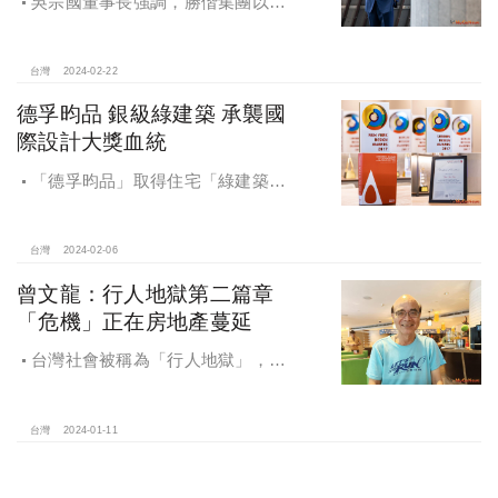
吳宗國董事長強調，勝偕集團以
「倚靠綠憩、創造綠意」的購地哲學
與建築概念為核心。2024年，勝偕集
團旗下自冠建設在鳳山推出了令人矚
台灣
2024-02-22
目的12戶透天精品建案，冠名為「三
德孚昀品 銀級綠建築 承襲國
景三錦」。
際設計大獎血統
「德孚昀品」取得住宅「綠建築標
章銀級認證」，符合綠化量、日常節
能、二氧化碳減量、廢棄物減量、污
水垃圾改善、生物多樣性、室內環境7
台灣
2024-02-06
大評估指標系統(EEWH)，被定義為
曾文龍：行人地獄第二篇章
「生態、節能、減廢、健康的建築
「危機」正在房地產蔓延
物」。
台灣社會被稱為「行人地獄」，走
在馬路上的行人處處有危險！這是在
形容老百姓在平面走路的危險。曾文
龍指出，另外一種危險則來自天上來
台灣
2024-01-11
自空中，根本防不勝防，甚至有傷亡
的危險。