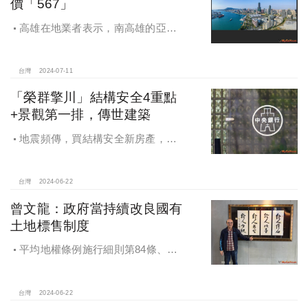
價「567」
高雄在地業者表示，南高雄的亞洲
新灣區房價正朝向「567」價位發展中
台灣
2024-07-11
「榮群擎川」結構安全4重點
+景觀第一排，傳世建築
地震頻傳，買結構安全新房產，居
家安全更升級，置產挑「地段」 結構
安全+景觀優勢 都是重點。「榮群擎
川」結構安全4重點+景觀第一排，傳
台灣
2024-06-22
世建築
曾文龍：政府當持續改良國有
土地標售制度
平均地權條例施行細則第84條、市
地重劃實施辦法第54條，使得抵費地
處分，重劃區土地的標售更為靈活有
彈性
台灣
2024-06-22