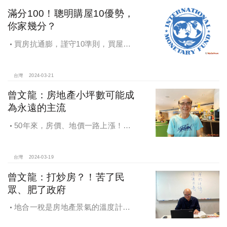
滿分100！聰明購屋10優勢，
你家幾分？
買房抗通膨，謹守10準則，買屋不
吃虧！台北「南風裡」建築，購屋10
準則一次滿足
台灣
2024-03-21
曾文龍：房地產小坪數可能成
為永遠的主流
50年來，房價、地價一路上漲！無
奈小坪數成主流！
台灣
2024-03-19
曾文龍：打炒房？！苦了民
眾、肥了政府
地合一稅是房地產景氣的溫度計，
曾文龍從數據資了告訴大家，政府積