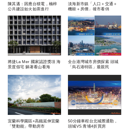
陳其邁：因應台積電，楠梓
淡海新市鎮「人口＋交通＋
公共建設如火如荼進行
機能＋房價」後市看俏
將捷La Mer 國家認證獎項 海
全台港灣城市房價探索 頭城
景度假宅 躺著看山看海
「烏石港特區」最親民
宜蘭科學園區+高鐵延伸宜蘭
50分鐘車程台北城際通勤，
「雙動能」帶動房市
頭城VS.青埔4折買房