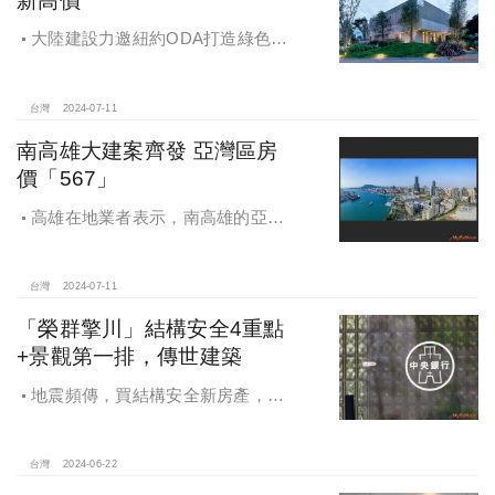
大陸建設力邀紐約ODA打造綠色烏
托邦，台中14期第一顆永續建築種子
「豐莚」
台灣
2024-07-11
南高雄大建案齊發 亞灣區房
價「567」
高雄在地業者表示，南高雄的亞洲
新灣區房價正朝向「567」價位發展中
台灣
2024-07-11
「榮群擎川」結構安全4重點
+景觀第一排，傳世建築
地震頻傳，買結構安全新房產，居
家安全更升級，置產挑「地段」 結構
安全+景觀優勢 都是重點。「榮群擎
川」結構安全4重點+景觀第一排，傳
台灣
2024-06-22
世建築