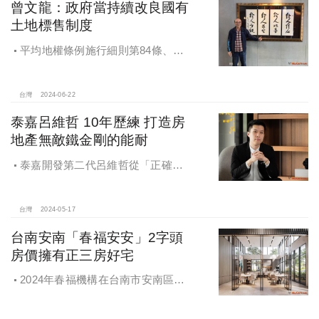
曾文龍：政府當持續改良國有
土地標售制度
平均地權條例施行細則第84條、市
地重劃實施辦法第54條，使得抵費地
處分，重劃區土地的標售更為靈活有
彈性
台灣
2024-06-22
泰嘉呂維哲 10年歷練 打造房
地產無敵鐵金剛的能耐
泰嘉開發第二代呂維哲從「正確思
維」出發，秉持「絕對熱情」的態
度，發揮「最大能力」，透過這件
「全品項」大規模開發案的鍛鍊，若
台灣
2024-05-17
干年年後，呂維哲應該具備了房地產
台南安南「春福安安」2字頭
「無敵鐵金剛」的特質與能耐
房價擁有正三房好宅
2024年春福機構在台南市安南區長
和路四段與鎮安路口規劃地上14層、
地下3層「春福安安」建案