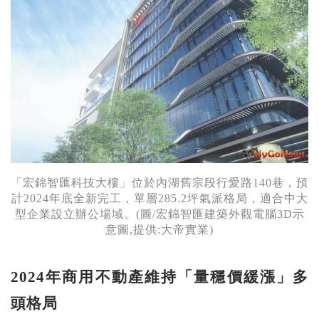
「宏錦智匯科技大樓」位於內湖舊宗段行愛路140巷，預
計2024年底全新完工，單層285.2坪氣派格局，適合中大
型企業設立辦公場域。(圖/宏錦智匯建築外觀電腦3D示
意圖,提供:大帝實業)
2024
年商用不動產維持「量穩價緩漲」多
頭格局