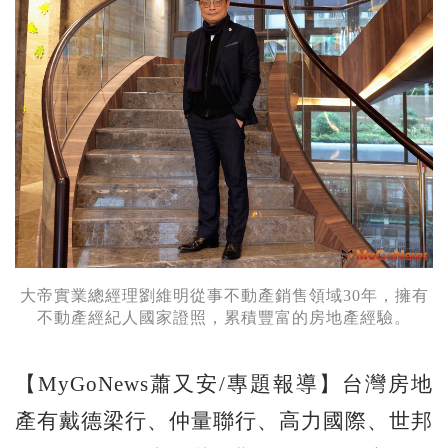
大帝實業總經理劉維明從事不動產銷售領域30年，擁有
不動產經紀人國家證照，累積豐富的房地產經驗。
【MyGoNews蕭又安/專題報導】台灣房地
產有戴德梁行、仲量聯行、高力國際、世邦