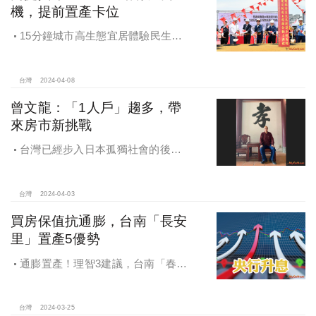
機，提前置產卡位
15分鐘城市高生態宜居體驗民生所
需完整滿足，捷運黃線Y18-Y19站有
大商機提前置產卡位
台灣
2024-04-08
曾文龍：「1人戶」趨多，帶
來房市新挑戰
台灣已經步入日本孤獨社會的後
塵，在油電雙漲、通貨膨脹壓力、建
築成本居高不下的情況下，房價勢必
「越來越貴」，建商在總價壓力限縮
台灣
2024-04-03
下，因應「1人戶」的時代趨勢，曾文
買房保值抗通膨，台南「長安
龍確認「小宅」將成為未來房地產不
里」置產5優勢
可逆的產品。
通膨置產！理智3建議，台南「春福
安安」一次滿足，台南科技帶動安南
人口增長，聚焦長和大道置產優勢
台灣
2024-03-25