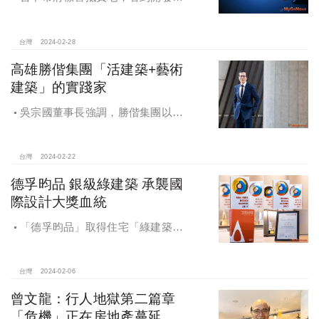
「只想自己好」、看到中央政府「打
藍不打綠」
台灣
2024-02-28
高雄勝偕集團「活建築+藝術
建築」的實踐家
吳宗國董事長強調，勝偕集團以
「倚靠綠憩、創造綠意」的購地哲學
與建築概念為核心。2024年，勝偕集
團旗下自冠建設在鳳山推出了令人矚
台灣
2024-02-22
目的12戶透天精品建案，冠名為「三
德孚昀品 銀級綠建築 承襲國
景三錦」。
際設計大獎血統
「德孚昀品」取得住宅「綠建築標
章銀級認證」，符合綠化量、日常節
能、二氧化碳減量、廢棄物減量、污
水垃圾改善、生物多樣性、室內環境7
台灣
2024-02-06
大評估指標系統(EEWH)，被定義為
曾文龍：行人地獄第二篇章
「生態、節能、減廢、健康的建築
「危機」正在房地產蔓延