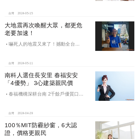
好是選擇
台灣
2024-05-15
大地震再次喚醒大眾，都更危
老要加速！
嚇死人的地震又來了！撼動全台
灣！
台灣
2024-05-11
南科人選住長安里 春福安安
「4優勢」 3心建築親民價
春福機構深耕台南 2千餘戶優質口碑
「春福安安」再登場
台灣
2024-04-29
100％MIT防霾紗窗，6大認
證，價格更親民