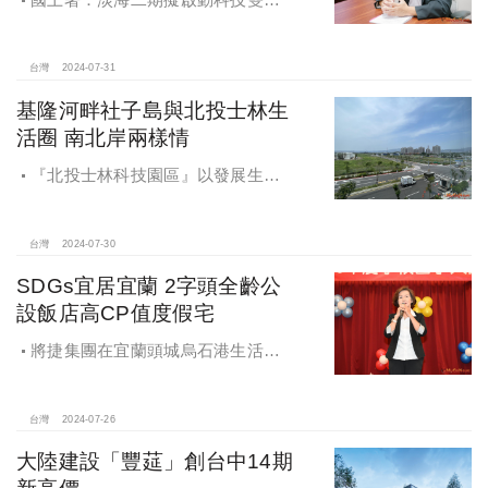
擎 讓高階人才落地生根
台灣
2024-07-31
基隆河畔社子島與北投士林生
活圈 南北岸兩樣情
『北投士林科技園區』以發展生
技、媒體、資訊、通訊等相關產業為
目標，以綠色運輸、生態節能之生態
社區為訴求。
台灣
2024-07-30
SDGs宜居宜蘭 2字頭全齡公
設飯店高CP值度假宅
將捷集團在宜蘭頭城烏石港生活圈
一處步行約5分鐘到海邊的基地，以飯
店式規劃設計，興建地上10層、地下2
層的「將捷La Mer」度假宅
台灣
2024-07-26
大陸建設「豐莚」創台中14期
新高價