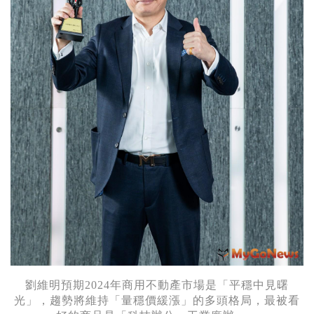
劉維明預期2024年商用不動產市場是「平穩中見曙
光」，趨勢將維持「量穩價緩漲」的多頭格局，最被看