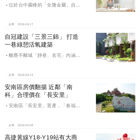
位於台中霧峰的「全隆金屬」自行
研發生產100％MIT的「福爾摩紗網」
防霾紗窗，由大好國際有限公司為全
台總代理。
台灣
2024-04-17
自冠建設「三景三錦」 打造
一巷綠憩活氧建築
離塵不離城「靜巷、名宅」內涵富
蘊買家的臻品，自冠建設「三景三
錦」打造一巷綠憩活氧建築
台灣
2024-04-15
安南區房價翻揚 近鄰「南
科」合理價在「長安里」
安南區「長安里」置產，「春福安
安」2-3字頭，交通便、近南科，後市
可期
台灣
2024-04-08
高捷黃線Y18-Y19站有大商