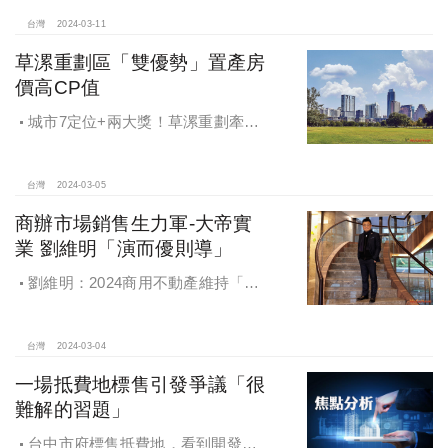
極打房，把房價越打越高。結論是
「政府賺翻了！」
台灣
2024-03-11
草漯重劃區「雙優勢」置產房
價高CP值
城市7定位+兩大獎！草漯重劃牽動
桃園「黃金三角」，草漯重劃「和發
首映」千坪基地+三面臨路+豪華公設
台灣
2024-03-05
商辦市場銷售生力軍-大帝實
業 劉維明「演而優則導」
劉維明：2024商用不動產維持「量
穩價緩漲」多頭格局
台灣
2024-03-04
一場抵費地標售引發爭議「很
難解的習題」
台中市府標售抵費地，看到開發商