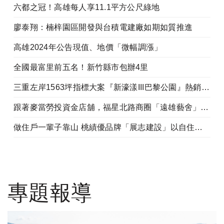
六都之冠！高雄每人享11.1平方公尺綠地
廖泰翔：楠梓園區開發與台積電建廠如期如質推進
高雄2024年公告現值、地價「微幅調漲」
全國最富里前五名！新竹縣市包辦4里
三重左岸1563坪指標大案『新濠漾III巴黎公園』熱銷開工
跟著麥當勞投資金店舖，福星北路商圈「遠雄藝舍」金店炙手可熱
做住戶一輩子靠山 桃績優品牌「展志建設」以自住心蓋房
專題報導