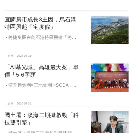
宜蘭房市成長3主因，烏石港
特區興起「宅度假」
將捷集團在烏石港特區興建「將捷
La Mer」飯店宅，讓住戶天天享受
「宅度假」。
台灣
2024-08-16
「AI慕光城」高雄最大案，單
價「5-6字頭」
清景麟集團×三地集團 ×SCDA，
「AI慕光城」動土盛典，正式宣告
SCDA國際鉅作＋亞灣AI盛世來臨，
「AI慕光城」動土暨公益捐贈 亞灣盛
台灣
2024-07-31
大展開
國土署：淡海二期擬啟動「科
技雙引擎」
國土署：淡海二期擬啟動科技雙引