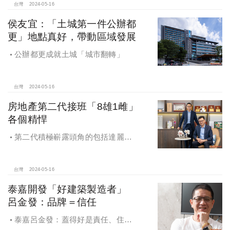
台灣
2024-05-16
侯友宜：「土城第一件公辦都
更」地點真好，帶動區域發展
公辦都更成就土城「城市翻轉」
台灣
2024-05-16
房地產第二代接班「8雄1雌」
各個精悍
第二代積極嶄露頭角的包括達麗建
設謝岱杰、三地開發鍾育霖、泰嘉開
發呂維哲、長虹建設李耀中、名軒開
發吳泓瑩、京城建設蔡曜鴻、甲山林
台灣
2024-05-16
祝藝、郡都建設唐承、漢皇建設孫鼎
泰嘉開發「好建築製造者」
翔等
呂金發：品牌＝信任
泰嘉呂金發：蓋得好是責任、住得