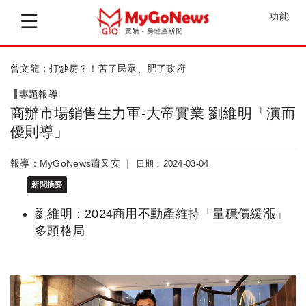
功能
曾文龍：打炒房？！苦了民眾、肥了政府
專題報導
商辦市場銷售生力軍-大帝實業 劉維明「演而
優則導」
報導：MyGoNews蕭又安 ｜
日期：2024-03-04
新聞摘要
劉維明：2024商用不動產維持「量穩價緩漲」
多頭格局