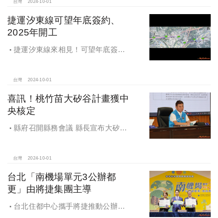
台灣
2024-10-01
捷運汐東線可望年底簽約、
2025年開工
捷運汐東線來相見！可望年底簽約
2025年開工
台灣
2024-10-01
喜訊！桃竹苗大矽谷計畫獲中
央核定
縣府召開縣務會議 縣長宣布大矽谷
好消息
台灣
2024-10-01
台北「南機場單元3公辦都
更」由將捷集團主導
台北住都中心攜手將捷推動公辦都
更，打造南機場新風貌