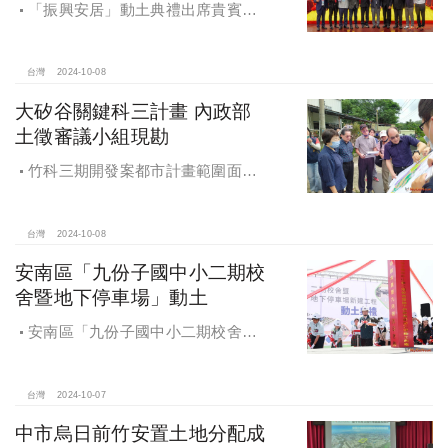
「振興安居」動土典禮出席貴賓有
內政部董建宏政務次長、國家住都中
心花敬群董事長、立法委員魯明哲、
財政部國有財產署曾國基署長、桃園
台灣
2024-10-08
市都市發展局江南志局長等各方嘉
大矽谷關鍵科三計畫 內政部
賓，祈求工程順利進行。
土徵審議小組現勘
竹科三期開發案都市計畫範圍面積
453.94公頃，計畫區位主要開發範圍
是竹東頭重、二重、三重與柯子湖部
分地區
台灣
2024-10-08
安南區「九份子國中小二期校
舍暨地下停車場」動土
安南區「九份子國中小二期校舍暨
地下停車場」動土 黃偉哲：為當地提
供便捷就學及優質生活環境
台灣
2024-10-07
中市烏日前竹安置土地分配成