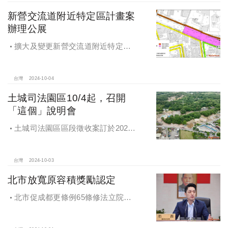
新營交流道附近特定區計畫案
辦理公展
擴大及變更新營交流道附近特定區
計畫案辦理再公展作業
台灣
2024-10-04
土城司法園區10/4起，召開
「這個」說明會
土城司法園區區段徵收案訂於2024
年10月4日、7日及8日召開抵價地抽
籤暨配地作業說明會
台灣
2024-10-03
北市放寬原容積獎勵認定
北市促成都更條例65條修法立院初
審通過，放寬原容積獎勵認定