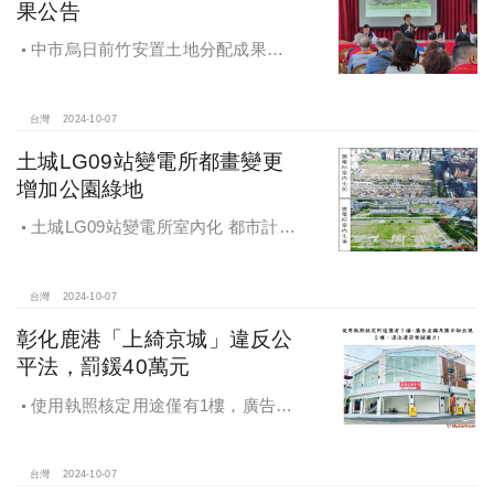
果公告
中市烏日前竹安置土地分配成果公
告 創新行政流程共創雙贏
台灣
2024-10-07
土城LG09站變電所都畫變更
增加公園綠地
土城LG09站變電所室內化 都市計畫
變更增加公園綠地
台灣
2024-10-07
彰化鹿港「上綺京城」違反公
平法，罰鍰40萬元
使用執照核定用途僅有1樓，廣告宣
稱及圖示卻出現2樓及夾層設計，違法
遭罰!
台灣
2024-10-07