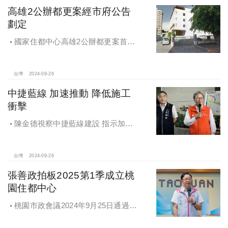
高雄2公辦都更案經市府公告
劃定
國家住都中心高雄2公辦都更案首度
公開更新地區經市府公告劃定
台灣
2024-09-26
中捷藍線 加速推動 降低施工
衝擊
陳金德視察中捷藍線建設 指示加速
推動 降低施工衝擊
台灣
2024-09-26
張善政拍板2025第1季成立桃
園住都中心
桃園市政會議2024年9月25日通過
「桃園市住宅及都市更新中心設置自
治條例」將原本社宅服務中心改制為