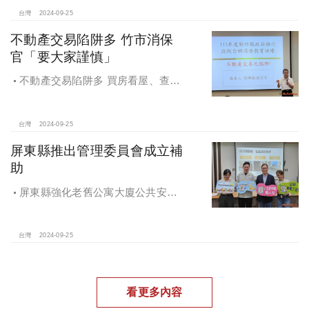
住都中心
台灣
2024-09-25
不動產交易陷阱多 竹市消保
官「要大家謹慎」
不動產交易陷阱多 買房看屋、查
價、議價、審閱步驟不可少
台灣
2024-09-25
屏東縣推出管理委員會成立補
助
屏東縣強化老舊公寓大廈公共安全
檢查與管理 推出管理委員會成立補助
台灣
2024-09-25
看更多內容