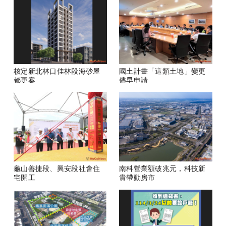
核定新北林口佳林段海砂屋
國土計畫「這類土地」變更
都更案
儘早申請
龜山善捷段、興安段社會住
南科營業額破兆元，科技新
宅開工
貴帶動房市