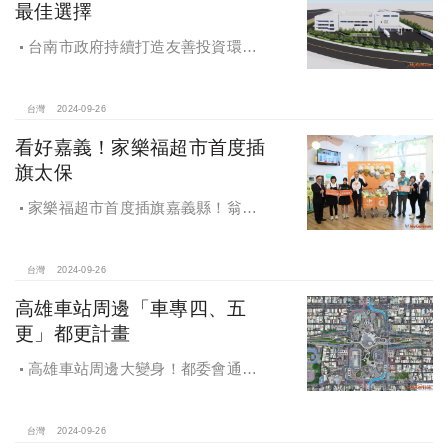
最佳選擇
台南市政府持續打造友善投資環
境，統計2019年迄今，共新增1,598件
投資案，吸引2,153億元投資額，增加
超過5萬個就業機會
台灣
2024-09-26
看好嘉義！家樂福超市首度插
旗太保
家樂福超市首度插旗嘉義縣！翁章
梁蒞臨歡慶開幕
台灣
2024-09-26
高雄車站周邊「車專四、五
更」都更計畫
高雄車站周邊大變身！都委會通過
車專四、五更新計畫
台灣
2024-09-26