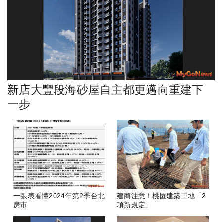
新店大豐段海砂屋自主都更邁向重建下
一步
一張表看懂2024年第2季台北
建商注意！桃園建築工地「2
房市
項新規定」