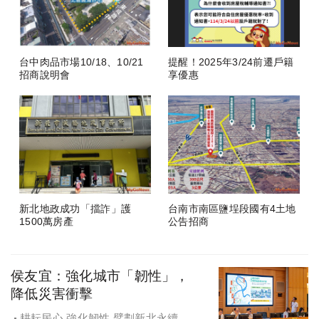
台中肉品市場10/18、10/21
提醒！2025年3/24前遷戶籍
招商說明會
享優惠
新北地政成功「擋詐」護
台南市南區鹽埕段國有4土地
1500萬房產
公告招商
侯友宜：強化城市「韌性」，
降低災害衝擊
耕耘民心 強化韌性 擘劃新北永續宜