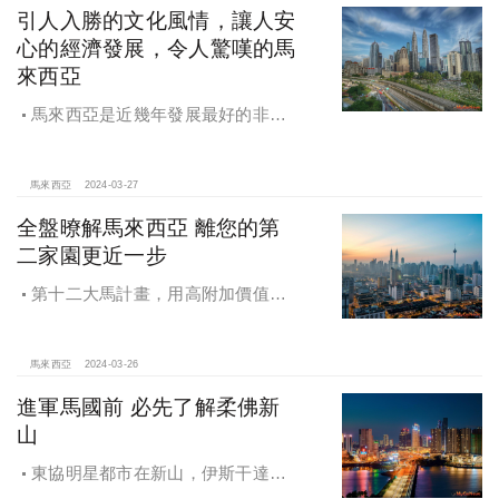
引人入勝的文化風情，讓人安
心的經濟發展，令人驚嘆的馬
來西亞
馬來西亞是近幾年發展最好的非西
方國家之一，也是最多海外人士選擇
移居的國家之一。
馬來西亞
2024-03-27
全盤暸解馬來西亞 離您的第
二家園更近一步
第十二大馬計畫，用高附加價值創
造城市新動能，柔佛「小深圳」 經濟
特區前景看好。
馬來西亞
2024-03-26
進軍馬國前 必先了解柔佛新
山
東協明星都市在新山，伊斯干達經
濟特區領航大馬未來經濟走勢