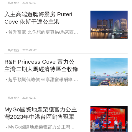
馬來西亞
2024-03-07
入主高端遊艇海景房 Puteri
Cove 依斯干達公主港
晉升富豪 比你想的更容易/馬來西亞
燙金夢幻之港
馬來西亞
2024-02-27
R&F Princess Cove 富力公
主灣二期大馬經濟特區全收錄
超乎預期低總價 坐享甜蜜報酬率 新
馬王子公主換你當
馬來西亞
2024-02-27
MyGo國際地產榮獲富力公主
灣2023年中港台區銷售冠軍
MyGo國際地產榮獲富力公主灣