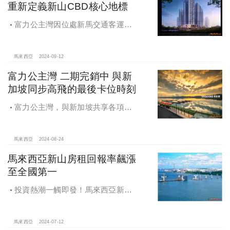
重新定義新山CBD核心地標
富力公主灣因位處新馬交通客運樞
紐與新山中央車站附近，多達27條公
車路線以及KTM洲際列車可供住戶搭
乘，最豐富的陸上交通選擇盡在富力
馬來西亞
2024-09-12
公主灣。
富力公主灣 二期完銷中 與新
加坡同步高飛的最後卡位時刻
富力公主灣，與新加坡共享各項利
多的新山濱海捷運宅
馬來西亞
2024-08-24
馬來西亞新山房租回報率飆漲
至全國第一
投資熱潮一觸即發！馬來西亞新山
房租回報率飆漲至全國第一！
馬來西亞
2024-07-12