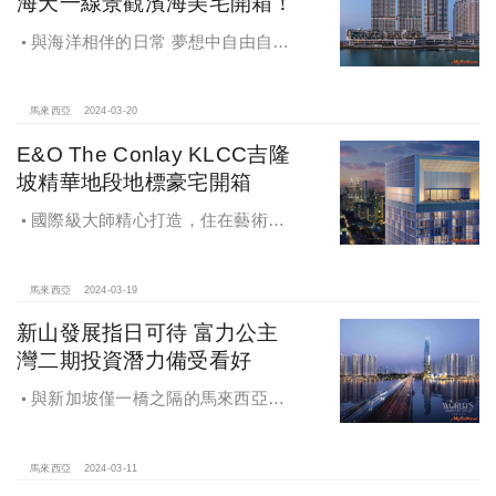
海天一線景觀濱海美宅開箱！
與海洋相伴的日常 夢想中自由自在
的濱海愜意生活
馬來西亞
2024-03-20
E&O The Conlay KLCC吉隆
坡精華地段地標豪宅開箱
國際級大師精心打造，住在藝術品
裡的質感生活，E&O The Conlay
KLCC–豪宅藝術品，奢華大氣！吉隆
坡精華地段地標豪宅開箱
馬來西亞
2024-03-19
新山發展指日可待 富力公主
灣二期投資潛力備受看好
與新加坡僅一橋之隔的馬來西亞新
山，優越的地理位置將會為整座城市
帶來巨大成長
馬來西亞
2024-03-11