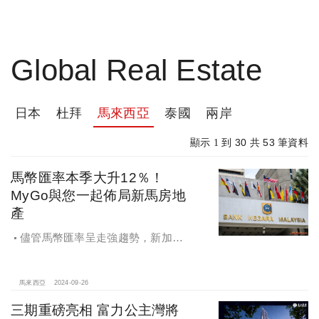
Global Real Estate
日本
杜拜
馬來西亞
泰國
兩岸
30
53
顯示 1 到
共
筆資料
馬幣匯率本季大升12％！
MyGo與您一起佈局新馬房地
產
儘管馬幣匯率呈走強趨勢，新加坡
人對於柔佛房地產的需求並未受到抑
制，關鍵就在於房產租金收益高，以
及2026年新柔捷運完工等話題，讓星
馬來西亞
2024-09-26
國買家對柔佛房地產的需求穩步成
三期重磅亮相 富力公主灣將
長。