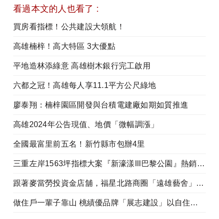
看過本文的人也看了 :
買房看指標！公共建設大領航！
高雄楠梓！高大特區 3大優點
平地造林添綠意 高雄樹木銀行完工啟用
六都之冠！高雄每人享11.1平方公尺綠地
廖泰翔：楠梓園區開發與台積電建廠如期如質推進
高雄2024年公告現值、地價「微幅調漲」
全國最富里前五名！新竹縣市包辦4里
三重左岸1563坪指標大案『新濠漾III巴黎公園』熱銷開工
跟著麥當勞投資金店舖，福星北路商圈「遠雄藝舍」金店炙手可熱
做住戶一輩子靠山 桃績優品牌「展志建設」以自住心蓋房