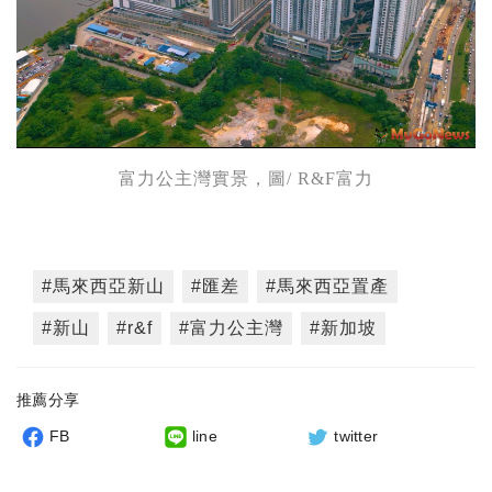
富力公主灣實景，圖/ R&F富力
#馬來西亞新山
#匯差
#馬來西亞置產
#新山
#r&f
#富力公主灣
#新加坡
推薦分享
FB
line
twitter