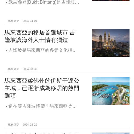
武吉免登(Bukit Bintang)是吉隆坡最
知名的鬧區，周邊交通便利、生活配
套完善、住房需求高，但是鄰近建案
稀缺。
馬來西亞
2024-04-01
馬來西亞的移居首選城市 吉
隆坡讓海外人士情有獨鍾
吉隆坡是馬來西亞的多元文化樞
紐，也是帶動國家經濟發展的重要城
市。
馬來西亞
2024-03-30
馬來西亞柔佛州的伊斯干達公
主城，已逐漸成為移居的熱門
選項
還在等吉隆坡降價？馬來西亞柔佛
州的伊斯干達公主城，已逐漸成為移
居的熱門選項/周邊配套愈發完善的伊
斯干達公主城，亮點不是只有樂高主
馬來西亞
2024-03-29
題樂園而已