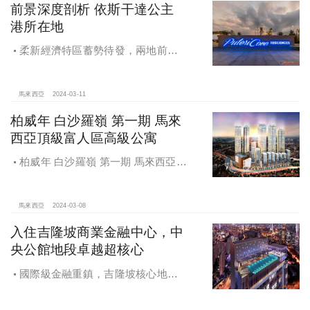
前景深度剖析 依斯干達公主
港所在地
柔新經濟特區蓄勢待發，兩地前景
備受看好。柔佛作為東協當中發展迅
猛的經濟體，企業主厚愛，外資比重
增加，人均GDP穩步上升
馬來西亞
2024-03-11
柏威年 白沙羅嶺 第一期 馬來
西亞頂級富人區高級公寓
柏威年 白沙羅嶺 第一期 馬來西亞頂
級富人區高級公寓，入住即享尊貴生
活，備受期待的富人區綜合開發項
目，為住戶打造出的富裕生活圈
馬來西亞
2024-03-08
入住吉隆坡商業金融中心，中
央公館地段卓越超核心
國際級金融重鎮，吉隆坡核心地段
豪華美宅，實現理想中的高端生活