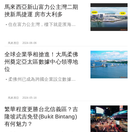
馬來西亞新山富力公主灣二期
挾新馬捷運 房市大利多
住在富力公主灣，樓下就是濱海複
合式商場、周遭還有IMAX影院及大型
超市、特色餐廳等，生活機能超便
利。
馬來西亞
2024-06-06
全球企業爭相搶進！大馬柔佛
州奠定亞太區數據中心領導地
位
柔佛州已成為跨國企業設立數據中
心的首選
馬來西亞
2024-05-16
繁華程度更勝台北信義區？吉
隆坡武吉免登(Bukit Bintang)
有何魅力？