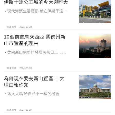
伊斯干達公主城的今天與昨天
現代海濱生活縮影 就在伊斯干達公
主城，帶您認識伊斯干達公主城
馬來西亞
2024-03-28
10個前進馬來西亞 柔佛州新
山市置產的理由
柔佛新山的整體發展蒸蒸日上，吸
引了非常多海外人士前往投資置產，
但除了經濟進步之外，還有著許多原
因促使著他們投奔新山的懷抱。
馬來西亞
2024-03-28
為何現在要去新山置產 十大
理由報你知
邁入大馬 給自己不一樣的機會
馬來西亞
2024-03-27