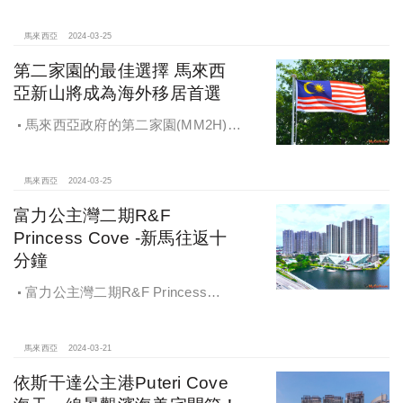
馬來西亞
2024-03-25
第二家園的最佳選擇 馬來西
亞新山將成為海外移居首選
馬來西亞政府的第二家園(MM2H)移
居計劃，加上即將通車的新柔捷運
RTS，有機會讓新山房市迎來一波漲
幅
馬來西亞
2024-03-25
富力公主灣二期R&F
Princess Cove -新馬往返十
分鐘
富力公主灣二期R&F Princess
Cove -新馬往返十分鐘 濱海生活氛圍
真愜意！號稱CP值最高的馬來西亞建
案，地理位置和未來潛力有多驚人？
馬來西亞
2024-03-21
依斯干達公主港Puteri Cove